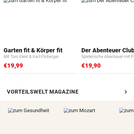
Garten fit & Körper fit
Der Abenteuer Clu
Mit Toni Klein & Karl Ploberger
Spielerische Abenteuer mit P
€19,99
€19,90
chevron_right
VORTEILSWELT MAGAZINE