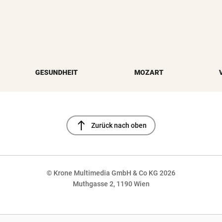
GESUNDHEIT
MOZART
north
Zurück nach oben
© Krone Multimedia GmbH & Co KG 2026
Muthgasse 2, 1190 Wien
NaN%