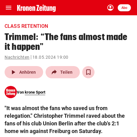
menu
account_circle
Navigation
Anmelden
Abo
close
Schließen
ein-/ausklappen
CLASS RETENTION
Abonnieren
Trimmel: “The fans almost made
it happen”
account_circle
arrow_right
Anmelden
Nachrichten
18.05.2024 19:00
pin_drop
arrow_right
Bundesland auswäh
Wien
play_arrow
Anhören
Teilen
bookmark
Merkliste
Von
krone Sport
Suchbegriff
search
"It was almost the fans who saved us from
eingeben
relegation." Christopher Trimmel raved about the
fans of his club Union Berlin after the club's 2:1
home win against Freiburg on Saturday.