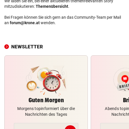
Wir laden Sie ein, bei einer aktuelleren themenrelevanten Story
mitzudiskutieren:
Themenübersicht
.
Bei Fragen können Sie sich gern an das Community-Team per Mail
an
forum@krone.at
wenden.
NEWSLETTER
Guten Morgen
Br
Morgens topinformiert über die
Abends topin
Nachrichten des Tages
Nachrich