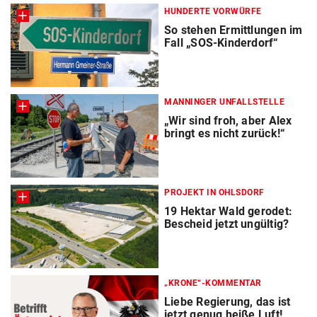
HUNDERTE VORWÜRFE
So stehen Ermittlungen im
Fall „SOS-Kinderdorf“
MANNINGER UNFALLSTELLE
„Wir sind froh, aber Alex
bringt es nicht zurück!“
PROJEKT IN OHLSDORF
19 Hektar Wald gerodet:
Bescheid jetzt ungültig?
„KRONE“-KOMMENTAR
Liebe Regierung, das ist
jetzt genug heiße Luft!