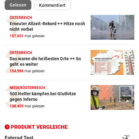
(ausgewählt)
Gelesen
Kommentiert
ÖSTERREICH
Erneuter Allzeit-Rekord ++ Hitze noch
Action-Cam Vergleich
nicht vorbei
157.651
mal gelesen
ZUM VERGLEICH
Crosstrainer Vergleich
ÖSTERREICH
Das waren die heißesten Orte ++ So
ZUM VERGLEICH
geht es weiter
154.996
mal gelesen
E-Bike Vergleich
ZUM VERGLEICH
NIEDERÖSTERREICH
500 Helfer kämpfen bei Gluthitze
Elektro-Scooter Vergleich
gegen Inferno
ZUM VERGLEICH
138.409
mal gelesen
Ergometer Vergleich
ZUM VERGLEICH
PRODUKT VERGLEICHE
Fahrrad Test