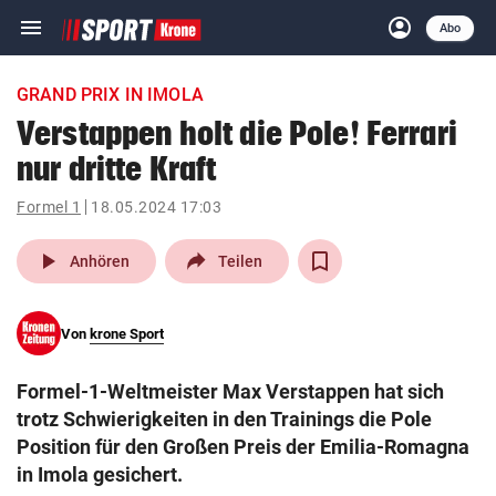
menu
account_circle
Navigation
Anmelden
Abo
close
Schließen
ein-/ausklappen
GRAND PRIX IN IMOLA
Abonnieren
Verstappen holt die Pole! Ferrari
nur dritte Kraft
account_circle
arrow_right
Anmelden
Formel 1
18.05.2024 17:03
pin_drop
arrow_right
Bundesland auswäh
Wien
play_arrow
Anhören
Teilen
bookmark
Merkliste
Von
krone Sport
Suchbegriff
search
Formel-1-Weltmeister Max Verstappen hat sich
eingeben
trotz Schwierigkeiten in den Trainings die Pole
Position für den Großen Preis der Emilia-Romagna
in Imola gesichert.