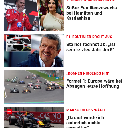
SCHNAPPSCHUSS MIT HELM
Süßer Familienzuwachs
bei Hamilton und
Kardashian
F1-ROUTINIER DROHT AUS
Steiner rechnet ab: „Ist
sein letztes Jahr dort!“
„KÖNNEN NIRGENDS HIN“
Formel 1: Europa wäre bei
Absagen letzte Hoffnung
MARKO IM GESPRÄCH
„Darauf würde ich
sicherlich nichts
verwetten“