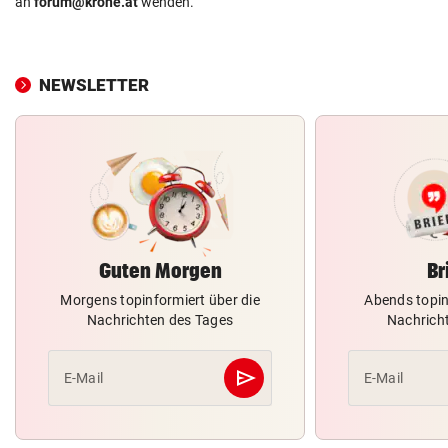
an
forum@krone.at
wenden.
NEWSLETTER
Guten Morgen
Br
Morgens topinformiert über die
Abends topin
Nachrichten des Tages
Nachrich
send
E-Mail
E-Mail
Abschicken