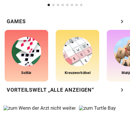
chevron_right
GAMES
Solitär
Kreuzworträtsel
Mahj
chevron_right
VORTEILSWELT „ALLE ANZEIGEN“