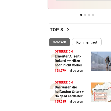
Jetzt ist fix, was am Donauuf
entstehen wird
WEGEN AUTOREIFEN
vor 
Kleine Gemeinde mit großem
chevron_right
TOP 3
geht vor Gericht
(ausgewählt)
Gelesen
Kommentiert
500 STELLEN BETROFFEN
vor 
Linzer Tech-Firma hat Jobab
ÖSTERREICH
fast abgeschlossen
Erneuter Allzeit-
Rekord ++ Hitze
noch nicht vorbei
ASIA-PLÄNE STOCKEN
vor 
158.279
mal gelesen
Doch noch überraschende 
um Kult-Wirtshaus?
ÖSTERREICH
Das waren die
heißesten Orte ++
So geht es weiter
155.535
mal gelesen