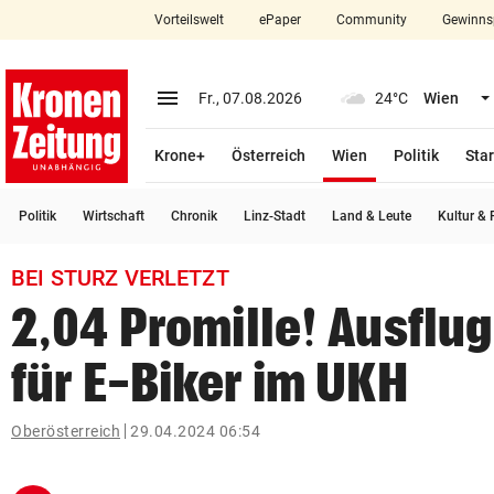
Vorteilswelt
ePaper
Community
Gewinns
close
Schließen
menu
Menü aufklappen
Fr., 07.08.2026
24°C
Wien
Abonnieren
(ausgewählt)
Krone+
Österreich
Wien
Politik
Star
account_circle
arrow_right
Anmelden
Politik
Wirtschaft
Chronik
Linz-Stadt
Land & Leute
Kultur & F
pin_drop
arrow_right
Bundesland auswäh
Wien
BEI STURZ VERLETZT
bookmark
Merkliste
2,04 Promille! Ausflu
für E-Biker im UKH
Suchbegriff
search
eingeben
Oberösterreich
29.04.2024 06:54