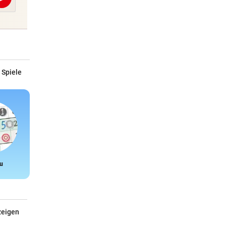
Abschicken
 Spiele
u
Snake
zeigen