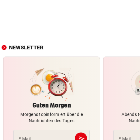
NEWSLETTER
Guten Morgen
Morgens topinformiert über die
Abends t
Nachrichten des Tages
Nachr
send
E-Mail
E-Mail