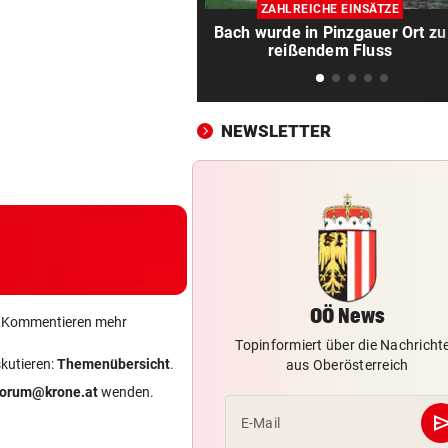
Dem Plastikmüll werden
ZAHLREICHE EINSÄTZE
klingende Beats entlockt
Bach wurde in Pinzgauer Ort zu
reißendem Fluss
MOTTO FÜRS WOCHENENDE
vor 2
Den Freiluftsommer in seine
Reinkultur erleben
NEWSLETTER
WOLLTE AUSWEICHEN
vor 2
Alkolenker überschlug sich
wegen eines Hasen
TEENIE AUF ÜBERHOLSPUR
vor 
230 PS! 13-Jährige schrieb i
Autocross Geschichte
OÖ News
ein Kommentieren mehr
PATIENTEN WOHLAUF
vor 
Topinformiert über die Nachricht
skutieren:
Themenübersicht
.
aus Oberösterreich
Premiere an Linzer Uniklinik
Herz-OP mit Roboter
forum@krone.at
wenden.
se
E-Mail
BAUSTART IM OKTOBER
vor 