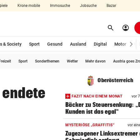
piele
Krone mobile
Immosuche
Jobsuche
Bazar
search
account_circle
Menü aufklappen
Suchen
s & Society
Sport
Gesund
Ausland
Digital
Motor
Wir
reizeit
Sport
Sonderthemen
Wetter
Mehr davon
Austria goes Zr
len
Oberösterreich
g endete
FAZIT NACH EINEM MONAT
vor 
Bäcker zu Steuersenkung: „
Kunden ist das egal“
MYSTERIÖSE „GRAFFITIS“
vor ein
Zugezogener Linksextremer 