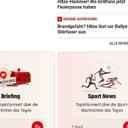
Hitze-Hammer! Wo Grillfans jetzt
Feuerpause haben
GROSSE AUFREGUNG
Brandgefahr? Hitze löst vor Rallye
Störfeuer aus
ALLE NEWS
Briefing
Sport News
opinformiert über die
Topinformiert über die Sport
ichten des Tages
Nachrichten des Tages
send
s
E-Mail