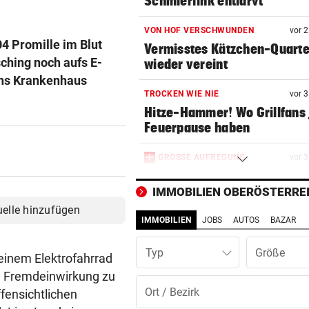
Schmierfink entlarvt
VON HOF VERSCHWUNDEN
vor 
04 Promille im Blut
Vermisstes Kätzchen-Quartet
ching noch aufs E-
wieder vereint
 ins Krankenhaus
TROCKEN WIE NIE
vor 
Hitze-Hammer! Wo Grillfans 
Feuerpause haben
GROSSE AUFREGUNG
vor 
Brandgefahr? Hitze löst vor 
Störfeuer aus
IMMOBILIEN OBERÖSTERRE
uelle hinzufügen
IMMOBILIEN
JOBS
AUTOS
BAZAR
DREI WEHREN IM EINSATZ
vor 
Wegen Feuer in Sauna beina
Typ
Haus eingeäschert
einem Elektrofahrrad
ne Fremdeinwirkung zu
ELTERN SCHLUGEN ALARM
vor 
ffensichtlichen
Lottogewinner schickte obs