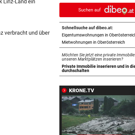
k Linz-Land ein
Bilder an Teenager
Suchen auf
DRAMATISCHE RETTUNG
vor 1
„In der Wohnung war es ver
Schnellsuche auf dibeo.at:
und stockfinster“
z verbracht und über
Eigentumswohnungen in Oberösterreic
in ne
Mietwohnungen in Oberösterreich
IM WAGEN EINGEKLEMMT
vor 1
Autolenker (81) starb nach
Möchten Sie jetzt eine private Immobilie
Kollision mit Linienbus
unseren Marktplätzen inserieren?
Private Immobilie inserieren und in di
in neuem Tab öffnen
durchschalten
STRASSENUMFRAGE
vor 1
Linzer kämpfen aktuell gege
heiße Temperaturen
KRONE.TV
ORTSCHEF SPRICHT
vor 1
Was soll aus der ehemaligen
Konditorei werden?
LINZER KÜNSTLERIN:
vor 1