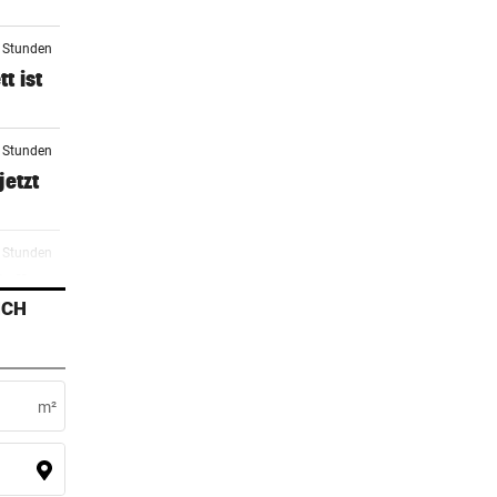
2 Stunden
t ist
3 Stunden
jetzt
3 Stunden
Rallye
ICH
3 Stunden
he
m²
5 Stunden
zöne