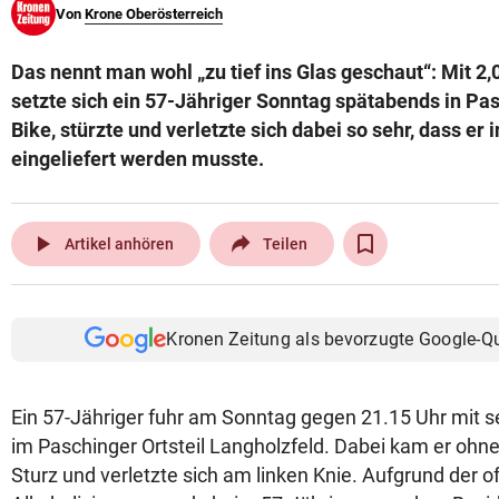
Von
Krone Oberösterreich
© Krone Multimedia GmbH & Co KG 2026
Muthgasse 2, 1190 Wien
Das nennt man wohl „zu tief ins Glas geschaut“: Mit 2,
setzte sich ein 57-Jähriger Sonntag spätabends in Pas
Bike, stürzte und verletzte sich dabei so sehr, dass er
eingeliefert werden musste.
play_arrow
Artikel anhören
Teilen
Kronen Zeitung als bevorzugte Google-Q
Ein 57-Jähriger fuhr am Sonntag gegen 21.15 Uhr mit s
im Paschinger Ortsteil Langholzfeld. Dabei kam er oh
Sturz und verletzte sich am linken Knie. Aufgrund der o