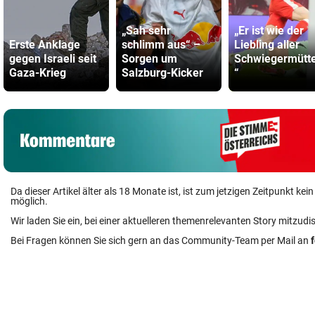
„Sah sehr
„Er ist wie der
Erste Anklage
schlimm aus“ –
Liebling aller
gegen Israeli seit
Sorgen um
Schwiegermütte
Gaza-Krieg
Salzburg-Kicker
“
Da dieser Artikel älter als 18 Monate ist, ist zum jetzigen Zeitpunkt k
möglich.
Wir laden Sie ein, bei einer aktuelleren themenrelevanten Story mitzudi
Bei Fragen können Sie sich gern an das Community-Team per Mail an