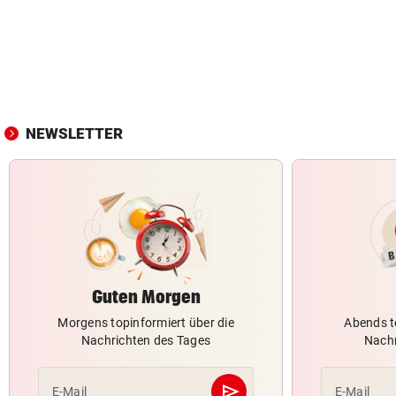
NEWSLETTER
Guten Morgen
Morgens topinformiert über die
Abends t
Nachrichten des Tages
Nachr
send
E-Mail
E-Mail