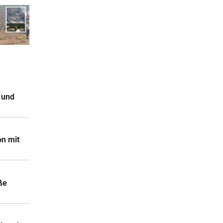
 und
on mit
ße