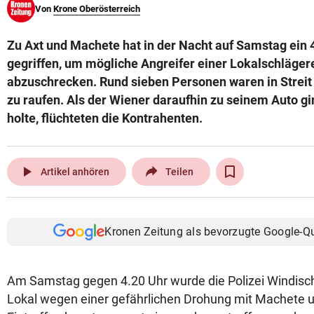
Von
Krone Oberösterreich
© Krone Multimedia GmbH & Co KG 2026
Muthgasse 2, 1190 Wien
Zu Axt und Machete hat in der Nacht auf Samstag ein 
gegriffen, um mögliche Angreifer einer Lokalschläger
abzuschrecken. Rund sieben Personen waren in Strei
zu raufen. Als der Wiener daraufhin zu seinem Auto g
holte, flüchteten die Kontrahenten.
play_arrow
Artikel anhören
Teilen
Kronen Zeitung als bevorzugte Google-Q
Am Samstag gegen 4.20 Uhr wurde die Polizei Windisc
Lokal wegen einer gefährlichen Drohung mit Machete u