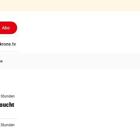
Abo
tschaft
krone.tv
Wissen
Gericht
Kolumnen
Freizeit
Reise
Ti
ce
8 Stunden
raucht
0 Stunden