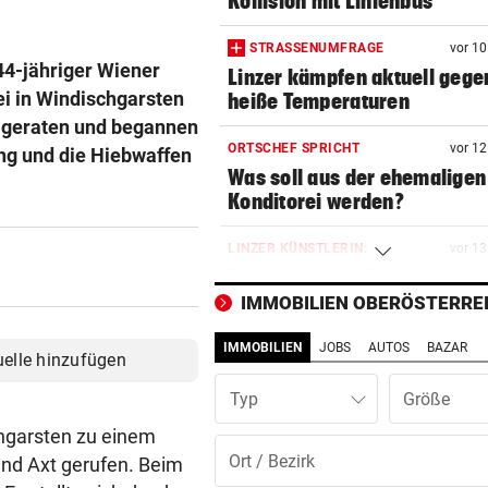
Kollision mit Linienbus
STRASSENUMFRAGE
vor 1
44-jähriger Wiener
Linzer kämpfen aktuell gege
ei in Windischgarsten
heiße Temperaturen
t geraten und begannen
ORTSCHEF SPRICHT
vor 1
ing und die Hiebwaffen
Was soll aus der ehemaligen
Konditorei werden?
LINZER KÜNSTLERIN:
vor 1
Dem Plastikmüll werden
klingende Beats entlockt
IMMOBILIEN OBERÖSTERRE
IMMOBILIEN
JOBS
AUTOS
BAZAR
MOTTO FÜRS WOCHENENDE
vor 1
uelle hinzufügen
Den Freiluftsommer in seine
Typ
Reinkultur erleben
hgarsten zu einem
WOLLTE AUSWEICHEN
vor 1
nd Axt gerufen. Beim
Alkolenker überschlug sich