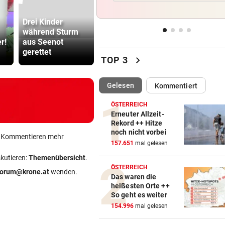
Rehe verendeten bei Versuc
Kanal zu trinken
Drei Kinder
Justizmitarbeiteri
Katzentöter
während Sturm
n als
Anwalt: „Ni
BOLZENSCHNEIDER DABEI
vor 2
r!
aus Seenot
Schmugglerin aus
viel Hass
gerettet
Liebe?
begegnet“
Fahrrad-Diebe wurden auf
chevron_right
TOP 3
frischer Tat ertappt
(ausgewählt)
Gelesen
Kommentiert
PROJEKT IN OHLSDORF
vor 
19 Hektar Wald gerodet: Bes
ÖSTERREICH
jetzt ungültig?
Erneuter Allzeit-
Rekord ++ Hitze
noch nicht vorbei
FEUER BEI SOLARANLAGE:
vor 
ein Kommentieren mehr
157.651
mal gelesen
Rascher und massiver Einsa
verhinderte Großbrand
skutieren:
Themenübersicht
.
ÖSTERREICH
forum@krone.at
wenden.
Das waren die
heißesten Orte ++
So geht es weiter
154.996
mal gelesen