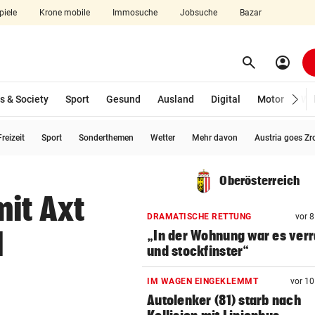
piele
Krone mobile
Immosuche
Jobsuche
Bazar
search
account_circle
Menü aufklappen
Suchen
s & Society
Sport
Gesund
Ausland
Digital
Motor
Wir
reizeit
Sport
Sonderthemen
Wetter
Mehr davon
Austria goes Zr
len
Oberösterreich
mit Axt
DRAMATISCHE RETTUNG
vor 
l
„In der Wohnung war es ver
und stockfinster“
IM WAGEN EINGEKLEMMT
vor 1
Autolenker (81) starb nach