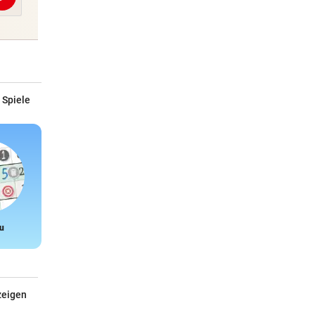
Abschicken
 Spiele
u
Snake
zeigen