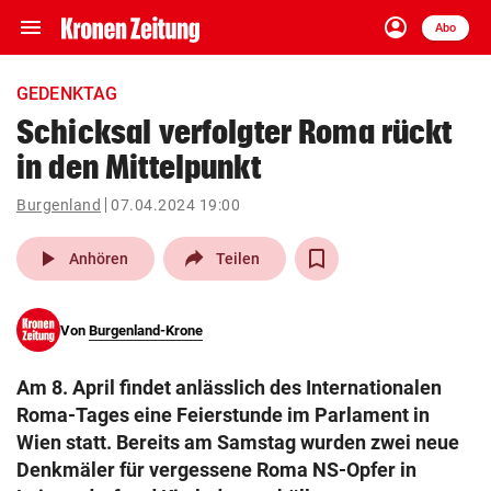
menu
account_circle
Navigation
Anmelden
Abo
close
Schließen
ein-/ausklappen
GEDENKTAG
Abonnieren
Schicksal verfolgter Roma rückt
in den Mittelpunkt
account_circle
arrow_right
Anmelden
Burgenland
07.04.2024 19:00
pin_drop
arrow_right
Bundesland auswäh
Wien
play_arrow
Anhören
Teilen
bookmark
Merkliste
Von
Burgenland-Krone
Suchbegriff
search
Am 8. April findet anlässlich des Internationalen
eingeben
Roma-Tages eine Feierstunde im Parlament in
Wien statt. Bereits am Samstag wurden zwei neue
Denkmäler für vergessene Roma NS-Opfer in