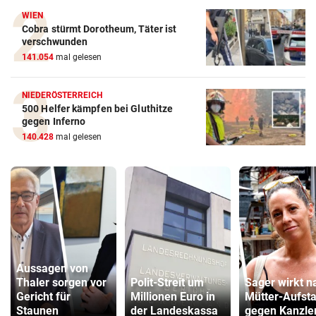
WIEN
Cobra stürmt Dorotheum, Täter ist
verschwunden
141.054
mal gelesen
NIEDERÖSTERREICH
500 Helfer kämpfen bei Gluthitze
gegen Inferno
140.428
mal gelesen
Aussagen von
Thaler sorgen vor
Polit-Streit um
Sager wirkt n
Gericht für
Millionen Euro in
Mütter-Aufst
Staunen
der Landeskassa
gegen Kanzle