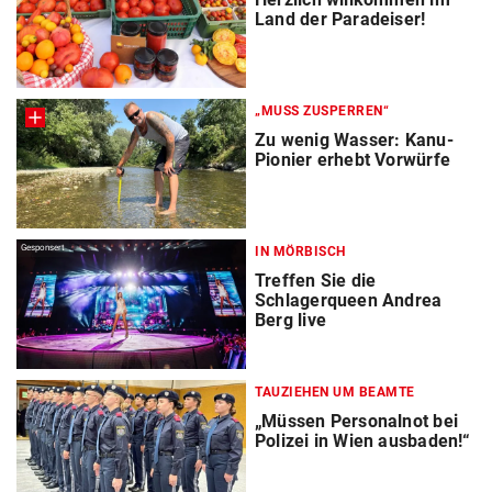
Land der Paradeiser!
„MUSS ZUSPERREN“
Zu wenig Wasser: Kanu-
Pionier erhebt Vorwürfe
Gesponsert
IN MÖRBISCH
Treffen Sie die
Schlagerqueen Andrea
Berg live
TAUZIEHEN UM BEAMTE
„Müssen Personalnot bei
Polizei in Wien ausbaden!“