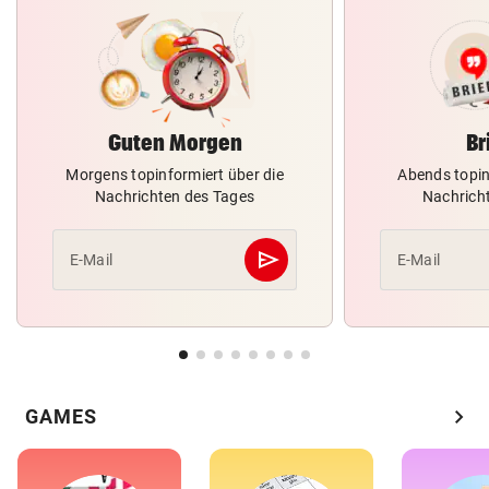
Guten Morgen
Br
Morgens topinformiert über die
Abends topin
Nachrichten des Tages
Nachrich
send
E-Mail
E-Mail
Abschicken
chevron_right
GAMES