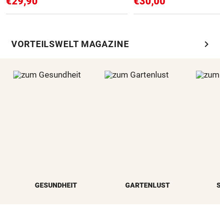
€29,90
€30,00
chevron_right
VORTEILSWELT MAGAZINE
GESUNDHEIT
GARTENLUST