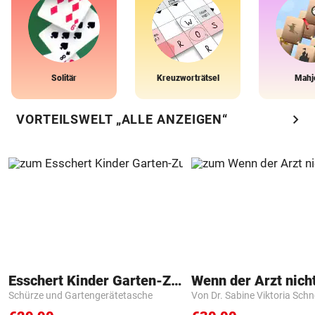
Solitär
Kreuzworträtsel
Mahj
chevron_right
VORTEILSWELT „ALLE ANZEIGEN“
Esschert Kinder Garten-Zubehör
Schürze und Gartengerätetasche
Von Dr. Sabine Viktoria Schn