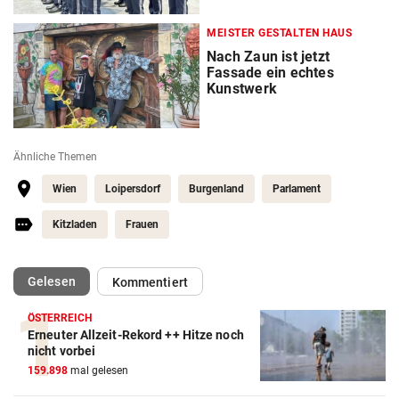
MEISTER GESTALTEN HAUS
Nach Zaun ist jetzt
Fassade ein echtes
Kunstwerk
Ähnliche Themen
Wien
Loipersdorf
Burgenland
Parlament
Kitzladen
Frauen
(ausgewählt)
Gelesen
Kommentiert
ÖSTERREICH
Erneuter Allzeit-Rekord ++ Hitze noch
nicht vorbei
159.898
mal gelesen