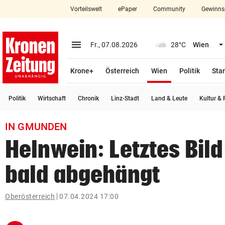
Vorteilswelt
ePaper
Community
Gewinns
close
Schließen
menu
Menü aufklappen
Fr., 07.08.2026
28°C
Wien
Abonnieren
(ausgewählt)
Krone+
Österreich
Wien
Politik
Star
account_circle
arrow_right
Anmelden
Politik
Wirtschaft
Chronik
Linz-Stadt
Land & Leute
Kultur & F
pin_drop
arrow_right
Bundesland auswäh
Wien
IN GMUNDEN
bookmark
Merkliste
Helnwein: Letztes Bild
bald abgehängt
Suchbegriff
search
eingeben
Oberösterreich
07.04.2024 17:00