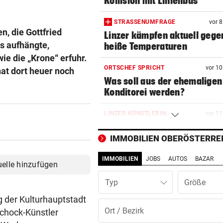
Kollision mit Linienbus
STRASSENUMFRAGE
vor 
n, die Gottfried
Linzer kämpfen aktuell gege
s aufhängte,
heiße Temperaturen
e die „Krone“ erfuhr.
ORTSCHEF SPRICHT
vor 1
hat dort heuer noch
Was soll aus der ehemaligen
Konditorei werden?
LINZER KÜNSTLERIN:
vor 1
Dem Plastikmüll werden
klingende Beats entlockt
IMMOBILIEN OBERÖSTERRE
IMMOBILIEN
JOBS
AUTOS
BAZAR
MOTTO FÜRS WOCHENENDE
vor 1
uelle hinzufügen
Den Freiluftsommer in seine
Typ
Reinkultur erleben
 der Kulturhauptstadt
WOLLTE AUSWEICHEN
vor 1
chock-Künstler
Alkolenker überschlug sich