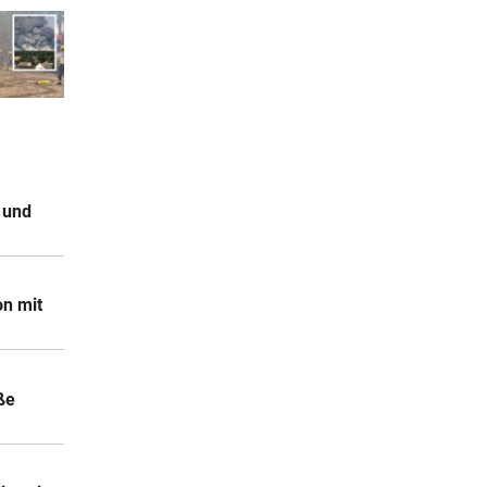
 und
on mit
ße