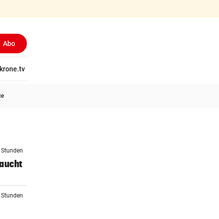
Abo
tschaft
krone.tv
Wissen
Gericht
Kolumnen
Freizeit
Reise
Ti
ce
6 Stunden
raucht
8 Stunden