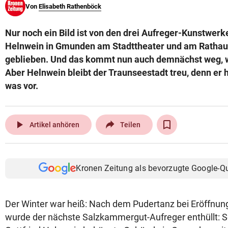
Von
Elisabeth Rathenböck
© Krone Multimedia GmbH & Co KG 2026
Muthgasse 2, 1190 Wien
Nur noch ein Bild ist von den drei Aufreger-Kunstwerke
Helnwein in Gmunden am Stadttheater und am Rathau
geblieben. Und das kommt nun auch demnächst weg, wi
Aber Helnwein bleibt der Traunseestadt treu, denn er 
was vor.
play_arrow
Artikel anhören
Teilen
Kronen Zeitung als bevorzugte Google-Q
Der Winter war heiß: Nach dem Pudertanz bei Eröffnung
wurde der nächste Salzkammergut-Aufreger enthüllt: S