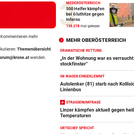
NIEDERÖSTERREICH
500 Helfer kämpfen
bei Gluthitze gegen
Inferno
138.278
mal gelesen
ein Kommentieren mehr
MEHR OBERÖSTERREICH
skutieren:
Themenübersicht
.
DRAMATISCHE RETTUNG
forum@krone.at
wenden.
„In der Wohnung war es verraucht
stockfinster“
IM WAGEN EINGEKLEMMT
Autolenker (81) starb nach Kollisi
Linienbus
STRASSENUMFRAGE
Linzer kämpfen aktuell gegen hei
Temperaturen
ORTSCHEF SPRICHT