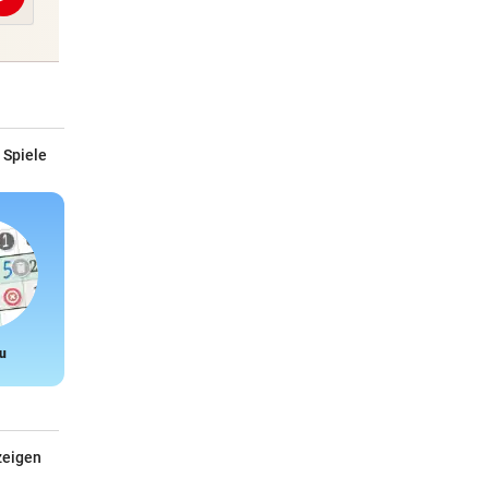
Abschicken
 Spiele
u
Snake
zeigen