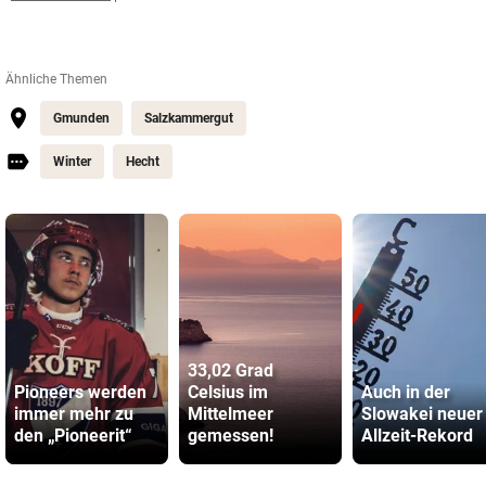
Ähnliche Themen
Gmunden
Salzkammergut
Winter
Hecht
33,02 Grad
Pioneers werden
Celsius im
Auch in der
immer mehr zu
Mittelmeer
Slowakei neuer
den „Pioneerit“
gemessen!
Allzeit-Rekord