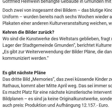
Gottfried Helnwein behängte Gebäude in Gmunden mit
Doch zwei von insgesamt drei Bildern – das blutige Kin
Uniform – wurden bereits nach sechs Wochen wieder 
Plakaten einer anderen Kulturveranstaltung weichen, wi
Kehren die Bilder zurück?
Wo sind die Kunstwerke des Weltstars geblieben, fragt 
Lager der Stadtgemeinde Gmunden“, berichtet Kulturre
„Es gibt zur Weiterverwendung der Bilder Pläne, die dan
kommuniziert werden.“
Es gibt nächste Pläne
Das dritte Bild „Memories“, das zwei küssende Kinder z
Rathaus, kommt aber Mitte April weg. Das sei immer s
Es macht Platz für eine nächste künstlerische Intervent
Bildplanen – es sind ja keine Originalkunstwerke, sond
auch preis: Produktion und Aufhängung 12.157.- Euro.