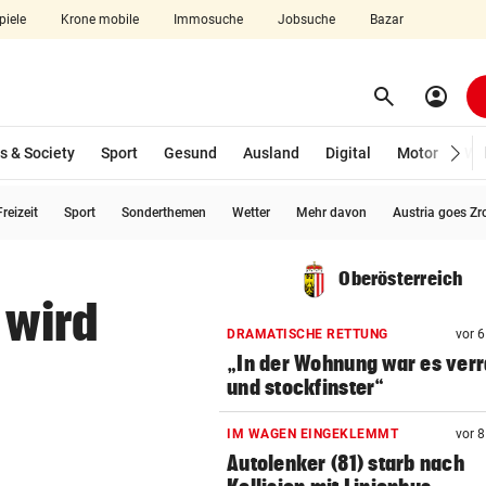
piele
Krone mobile
Immosuche
Jobsuche
Bazar
search
account_circle
Menü aufklappen
Suchen
s & Society
Sport
Gesund
Ausland
Digital
Motor
Wir
reizeit
Sport
Sonderthemen
Wetter
Mehr davon
Austria goes Zr
len
Oberösterreich
 wird
DRAMATISCHE RETTUNG
vor 
„In der Wohnung war es ver
und stockfinster“
IM WAGEN EINGEKLEMMT
vor 
Autolenker (81) starb nach