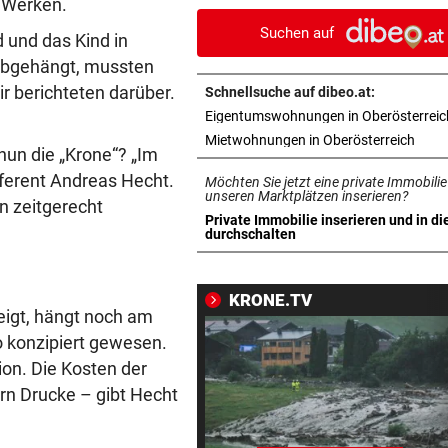
 Werken.
wegen eines Hasen
Suchen auf
d und das Kind in
TEENIE AUF ÜBERHOLSPUR
vor 1
abgehängt, mussten
230 PS! 13-Jährige schrieb i
r berichteten darüber.
Schnellsuche auf dibeo.at:
Autocross Geschichte
Eigentumswohnungen in Oberösterreic
in ne
Mietwohnungen in Oberösterreich
PATIENTEN WOHLAUF
vor 1
nun die „Krone“? „Im
Premiere an Linzer Uniklinik
ferent Andreas Hecht.
Möchten Sie jetzt eine private Immobilie
Herz-OP mit Roboter
unseren Marktplätzen inserieren?
n zeitgerecht
Private Immobilie inserieren und in di
in neuem Tab öffnen
durchschalten
BAUSTART IM OKTOBER
vor 1
Jetzt ist fix, was am Donauuf
entstehen wird
KRONE.TV
eigt, hängt noch am
WEGEN AUTOREIFEN
vor 1
o konzipiert gewesen.
Kleine Gemeinde mit großem
ion. Die Kosten der
geht vor Gericht
ern Drucke – gibt Hecht
500 STELLEN BETROFFEN
vor 1