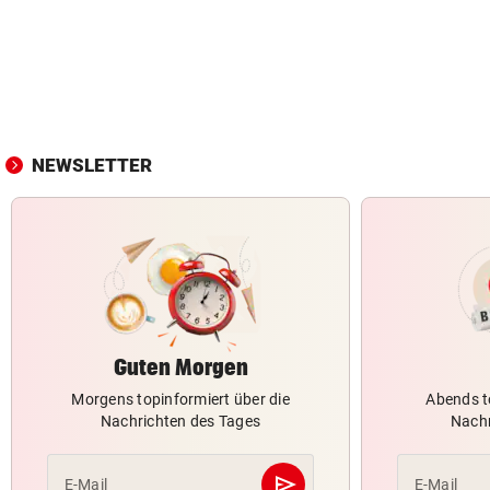
NEWSLETTER
Guten Morgen
Morgens topinformiert über die
Abends t
Nachrichten des Tages
Nachr
send
E-Mail
E-Mail