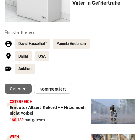
Vater in Gefriertruhe
Ähnliche Themen
David Hasselhoff
Pamela Anderson
Dallas
USA
Auktion
(ausgewählt)
Gelesen
Kommentiert
ÖSTERREICH
Erneuter Allzeit-Rekord ++ Hitze noch
nicht vorbei
160.139
mal gelesen
WIEN