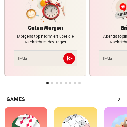
Guten Morgen
Br
Morgens topinformiert über die
Abends topin
Nachrichten des Tages
Nachrich
send
E-Mail
E-Mail
Abschicken
chevron_right
GAMES