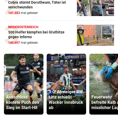
Cobra stürmt Dorotheum, Täter ist
verschwunden
141.353
mal gelesen
NIEDERÖSTERREICH
500 Helfer kämpfen bei Gluthitze
gegen Inferno
140.607
mal gelesen
3:0! Absteiger BW
Ausschluss
Linz schießt
Feuerwehr
kostete Puch den
Wacker Innsbruck
befreite Kalb
Sieg im Start-Hit
ab
misslicher La