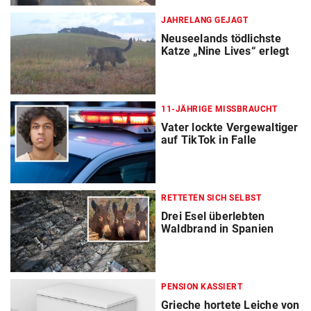
JAHRELANG GEJAGT
Neuseelands tödlichste
Katze „Nine Lives“ erlegt
11-JÄHRIGE MISSBRAUCHT
Vater lockte Vergewaltiger
auf TikTok in Falle
RETTETEN SICH SELBST
Drei Esel überlebten
Waldbrand in Spanien
PENSION KASSIERT
Grieche hortete Leiche von