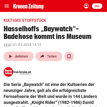
menu
account_circle
Navigation
Anmelden
Abo
close
Schließen
ein-/ausklappen
KULTIGES STOFFSTÜCK
Abonnieren
Hasselhoffs „Baywatch“-
Badehose kommt ins Museum
account_circle
arrow_right
Anmelden
Viral
21.03.2024 14:15
pin_drop
arrow_right
Bundesland auswäh
Wien
play_arrow
Anhören
Teilen
bookmark
Merkliste
Von
krone.at
Suchbegriff
search
Die Serie „Baywatch“ ist eine der Kultserien der
eingeben
neunziger Jahre, galt als die erfolgreichste
Fernsehserie der Welt und wurde in 144 Ländern
ausgestrahlt. „Knight Rider“ (1982-1986) David