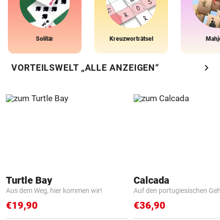
Solitär
Kreuzworträtsel
Mahj
chevron_right
VORTEILSWELT „ALLE ANZEIGEN“
Turtle Bay
Calcada
Aus dem Weg, hier kommen wir!
Auf den portugiesischen G
€19,90
€36,90