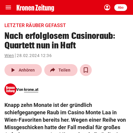
menu
account_circle
Navigation
Anmelden
Abo
close
Schließen
ein-/ausklappen
LETZTER RÄUBER GEFASST
Abonnieren
Nach erfolglosem Casinoraub:
Quartett nun in Haft
account_circle
arrow_right
Anmelden
Wien
28.02.2024 12:36
pin_drop
arrow_right
Bundesland auswäh
Wien
play_arrow
Anhören
Teilen
bookmark
Merkliste
Von
krone.at
Suchbegriff
search
Knapp zehn Monate ist der gründlich
eingeben
schiefgegangene Raub im Casino Monte Laa in
Wien-Favoriten bereits her. Wegen einer Reihe von
Missgeschicken hatte der Fall medial für großes