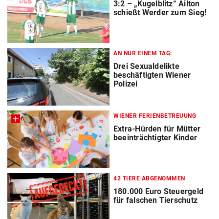
3:2 – „Kugelblitz“ Ailton
schießt Werder zum Sieg!
AN NUR EINEM TAG:
Drei Sexualdelikte
beschäftigten Wiener
Polizei
WIENER FERIENBETREUUNG
Extra-Hürden für Mütter
beeinträchtigter Kinder
42 TIERE ABGENOMMEN
180.000 Euro Steuergeld
für falschen Tierschutz