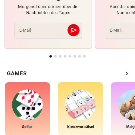
Morgens topinformiert über die
Abends topin
Nachrichten des Tages
Nachrich
send
E-Mail
E-Mail
Abschicken
chevron_right
GAMES
Solitär
Kreuzworträtsel
Mahj