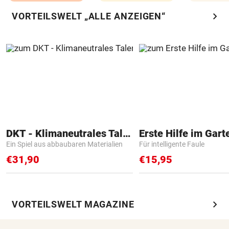
chevron_right
VORTEILSWELT „ALLE ANZEIGEN“
DKT - Klimaneutrales Talent
Erste Hilfe im Gart
Ein Spiel aus abbaubaren Materialien
Für intelligente Faule
€31,90
€15,95
chevron_right
VORTEILSWELT MAGAZINE