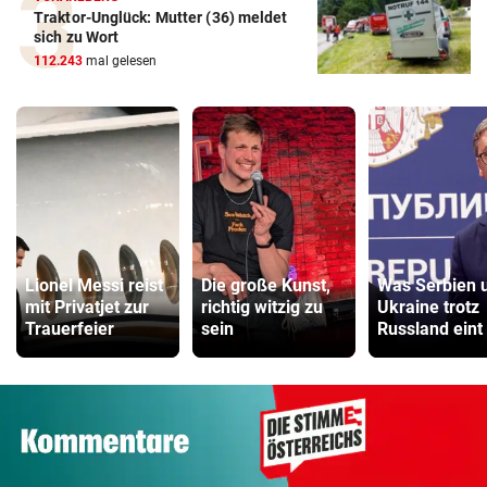
Traktor-Unglück: Mutter (36) meldet
sich zu Wort
112.243
mal gelesen
Lionel Messi reist
Die große Kunst,
Was Serbien 
mit Privatjet zur
richtig witzig zu
Ukraine trotz
Trauerfeier
sein
Russland eint