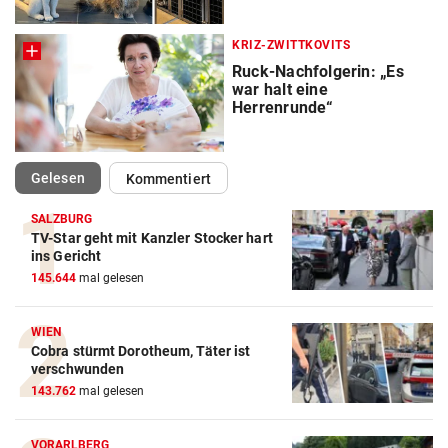
KRIZ-ZWITTKOVITS
Ruck-Nachfolgerin: „Es
war halt eine
Herrenrunde“
(ausgewählt)
Gelesen
Kommentiert
SALZBURG
TV-Star geht mit Kanzler Stocker hart
ins Gericht
145.644
mal gelesen
WIEN
Cobra stürmt Dorotheum, Täter ist
verschwunden
143.762
mal gelesen
VORARLBERG