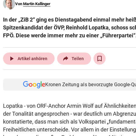
Von
Martin Kallinger
© Krone Multimedia GmbH & Co KG 2026
Muthgasse 2, 1190 Wien
In der „ZiB 2“ ging es Dienstagabend einmal mehr heiß
Spitzenkandidat der ÖVP, Reinhold Lopatka, schoss sc
FPÖ. Diese werde immer mehr zu einer „Führerpartei“
play_arrow
Artikel anhören
Teilen
Kronen Zeitung als bevorzugte Google-Q
Lopatka - von ORF-Anchor Armin Wolf auf Ähnlichkeiten
der Tonalität angesprochen - war deutlich um Abgren
konstatierte, dass man sich als Volkspartei „fundament
Freiheitlichen unterscheide. Vor allem in der Einstellun