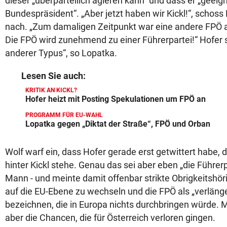
dieser „überparteilich agieren kann“ und dass er „geeigne
Bundespräsident“. „Aber jetzt haben wir Kickl!“, schos
nach. „Zum damaligen Zeitpunkt war eine andere FPÖ als
Die FPÖ wird zunehmend zu einer Führerpartei!“ Hofer 
anderer Typus“, so Lopatka.
Lesen Sie auch:
KRITIK AN KICKL?
Hofer heizt mit Posting Spekulationen um FPÖ an
PROGRAMM FÜR EU-WAHL
Lopatka gegen „Diktat der Straße“, FPÖ und Orban
Wolf warf ein, dass Hofer gerade erst getwittert habe,
hinter Kickl stehe. Genau das sei aber eben „die Führerp
Mann - und meinte damit offenbar strikte Obrigkeitshör
auf die EU-Ebene zu wechseln und die FPÖ als „verläng
bezeichnen, die in Europa nichts durchbringen würde.
aber die Chancen, die für Österreich verloren gingen.