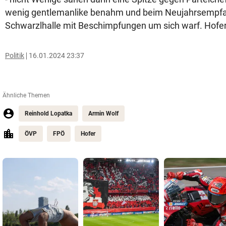
wenig gen­t­le­man­like benahm und beim Neujahrsempfa
Schwarzlhalle mit Beschimpfungen um sich warf. Hofer
Politik
16.01.2024 23:37
Ähnliche Themen
Reinhold Lopatka
Armin Wolf
ÖVP
FPÖ
Hofer