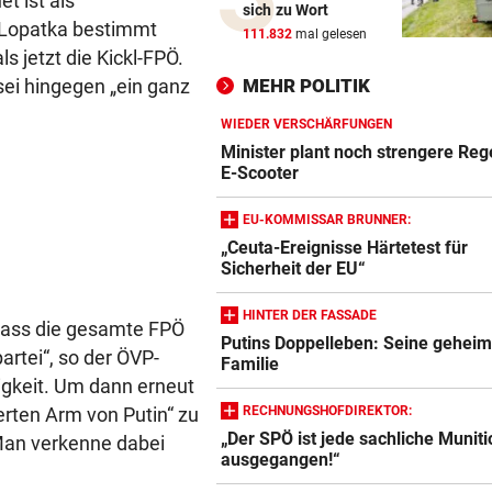
t ist als
sich zu Wort
Minister plant noch strenger
s Lopatka bestimmt
111.832
mal gelesen
Regeln für E-Scooter
 jetzt die Kickl-FPÖ.
sei hingegen „ein ganz
MEHR POLITIK
„FACEBOOK-MORD“
Frau in Wohnung erschossen
WIEDER VERSCHÄRFUNGEN
Waren es zwei Täter?
Minister plant noch strengere Reg
E-Scooter
OLYMPIA-HELD GSTREIN
EU-KOMMISSAR BRUNNER:
„Ich bin immer noch der Gle
„Ceuta-Ereignisse Härtetest für
geblieben“
Sicherheit der EU“
FC RED BULL SALZBURG
HINTER DER FASSADE
 dass die gesamte FPÖ
Haris Tabakovic: Der
Putins Doppelleben: Seine gehei
Bankkaufmann mit Torgarant
artei“, so der ÖVP-
Familie
igkeit. Um dann erneut
FUSSBALL-BUNDESLIGA
RECHNUNGSHOFDIREKTOR:
erten Arm von Putin“ zu
Darum ist die Wiener Austria
„Der SPÖ ist jede sachliche Muniti
 Man verkenne dabei
handlungsfähig
ausgegangen!“