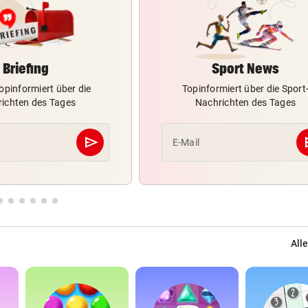
Briefing
Sport News
opinformiert über die
Topinformiert über die Sport
ichten des Tages
Nachrichten des Tages
send
s
E-Mail
Abschicken
Alle