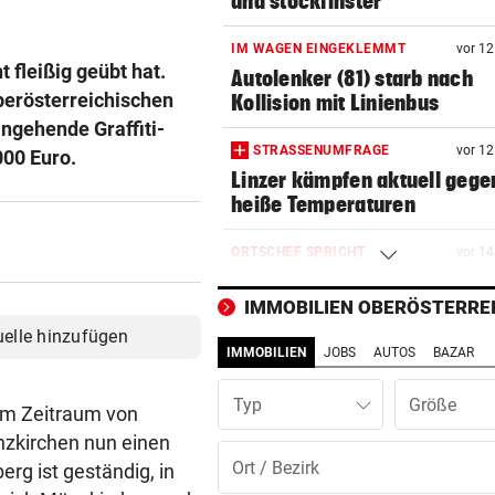
und stockfinster“
IM WAGEN EINGEKLEMMT
vor 1
 fleißig geübt hat.
Autolenker (81) starb nach
berösterreichischen
Kollision mit Linienbus
angehende Graffiti-
STRASSENUMFRAGE
vor 1
000 Euro.
Linzer kämpfen aktuell gege
heiße Temperaturen
ORTSCHEF SPRICHT
vor 1
Was soll aus der ehemaligen
Konditorei werden?
IMMOBILIEN OBERÖSTERRE
uelle hinzufügen
IMMOBILIEN
JOBS
AUTOS
BAZAR
LINZER KÜNSTLERIN:
vor 1
Dem Plastikmüll werden
Typ
klingende Beats entlockt
im Zeitraum von
nzkirchen nun einen
MOTTO FÜRS WOCHENENDE
vor 1
rg ist geständig, in
Den Freiluftsommer in seine