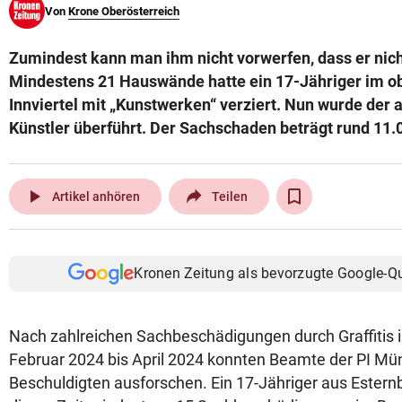
Von
Krone Oberösterreich
© Krone Multimedia GmbH & Co KG 2026
Muthgasse 2, 1190 Wien
Zumindest kann man ihm nicht vorwerfen, dass er nicht
Mindestens 21 Hauswände hatte ein 17-Jähriger im o
Innviertel mit „Kunstwerken“ verziert. Nun wurde der 
Künstler überführt. Der Sachschaden beträgt rund 11.
play_arrow
Artikel anhören
Teilen
Kronen Zeitung als bevorzugte Google-Q
Nach zahlreichen Sachbeschädigungen durch Graffitis 
Februar 2024 bis April 2024 konnten Beamte der PI Mü
Beschuldigten ausforschen. Ein 17-Jähriger aus Esternbe