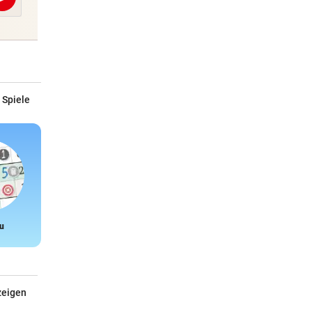
Abschicken
 Spiele
u
Snake
zeigen