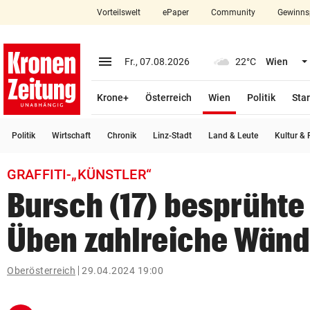
Vorteilswelt
ePaper
Community
Gewinns
close
Schließen
menu
Menü aufklappen
Fr., 07.08.2026
22°C
Wien
Abonnieren
(ausgewählt)
Krone+
Österreich
Wien
Politik
Star
account_circle
arrow_right
Anmelden
Politik
Wirtschaft
Chronik
Linz-Stadt
Land & Leute
Kultur & F
pin_drop
arrow_right
Bundesland auswäh
Wien
GRAFFITI-„KÜNSTLER“
bookmark
Merkliste
Bursch (17) besprühte
Üben zahlreiche Wän
Suchbegriff
search
eingeben
Oberösterreich
29.04.2024 19:00