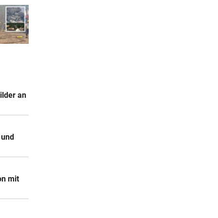
ilder an
 und
on mit