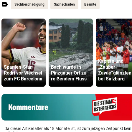
Sachbeschädigung
Sachschaden
Beamte
Kapitän und
Spanien-Star
Bach wurde in
„Zauber-
Rodri vor Wechsel
Pinzgauer Ort zu
Zawie“glänzten
zum FC Barcelona
reißendem Fluss
bei Salzburg
Da dieser Artikel älter als 18 Monate ist, ist zum jetzigen Zeitpunkt k