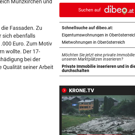
reich Münzkirchen und
Reinkultur erleben
Suchen auf
WOLLTE AUSWEICHEN
vor 1
Alkolenker überschlug sich
n die Fassaden. Zu
Schnellsuche auf dibeo.at:
wegen eines Hasen
 sich ebenfalls
Eigentumswohnungen in Oberösterreic
in ne
Mietwohnungen in Oberösterreich
1.000 Euro. Zum Motiv
TEENIE AUF ÜBERHOLSPUR
vor 1
rn wollte. Der 17-
230 PS! 13-Jährige schrieb i
Möchten Sie jetzt eine private Immobilie
hädigung bei der
Autocross Geschichte
unseren Marktplätzen inserieren?
 Qualität seiner Arbeit
Private Immobilie inserieren und in di
in neuem Tab öffnen
durchschalten
PATIENTEN WOHLAUF
vor 1
Premiere an Linzer Uniklinik
Herz-OP mit Roboter
KRONE.TV
BAUSTART IM OKTOBER
vor 1
Jetzt ist fix, was am Donauuf
entstehen wird
WEGEN AUTOREIFEN
vor 1