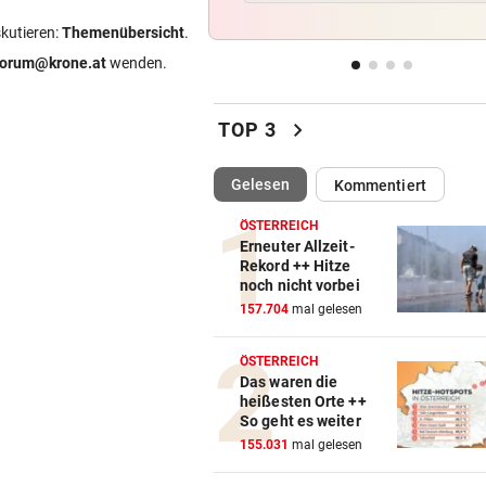
Feiern Sie den Sommer am L
skutieren:
Themenübersicht
.
„Krone“-Fest 2026!
forum@krone.at
wenden.
FOLGEN DER HITZE
vor 
Rehe verendeten bei Versuc
chevron_right
TOP 3
Kanal zu trinken
(ausgewählt)
Gelesen
Kommentiert
BOLZENSCHNEIDER DABEI
vor 
Fahrrad-Diebe wurden auf
ÖSTERREICH
frischer Tat ertappt
Erneuter Allzeit-
Rekord ++ Hitze
noch nicht vorbei
PROJEKT IN OHLSDORF
vor 
157.704
mal gelesen
19 Hektar Wald gerodet: Bes
jetzt ungültig?
ÖSTERREICH
Das waren die
heißesten Orte ++
So geht es weiter
155.031
mal gelesen