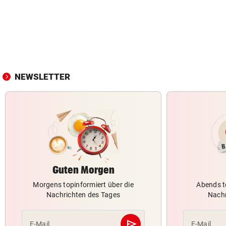
NEWSLETTER
Guten Morgen
Morgens topinformiert über die
Abends t
Nachrichten des Tages
Nachr
send
E-Mail
E-Mail