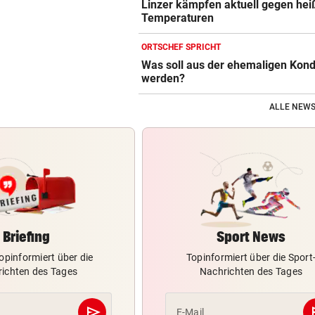
Linzer kämpfen aktuell gegen hei
Temperaturen
ORTSCHEF SPRICHT
Was soll aus der ehemaligen Kond
werden?
ALLE NEWS
Briefing
Sport News
opinformiert über die
Topinformiert über die Sport
ichten des Tages
Nachrichten des Tages
send
s
E-Mail