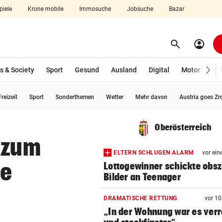
piele
Krone mobile
Immosuche
Jobsuche
Bazar
search
account_circle
Menü aufklappen
Suchen
s & Society
Sport
Gesund
Ausland
Digital
Motor
Wir
reizeit
Sport
Sonderthemen
Wetter
Mehr davon
Austria goes Zr
len
Oberösterreich
 zum
ELTERN SCHLUGEN ALARM
vor ein
de
Lottogewinner schickte obs
Bilder an Teenager
DRAMATISCHE RETTUNG
vor 1
„In der Wohnung war es ver