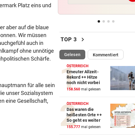
TikTokerin Sydney Towle ver
iermark Platz eins und
Kampf gegen Krebs
ÖSTERREICHER BETROFFEN
vor ein
er aber auf die blaue
Abfallhandel in Südtirol:
wonnen. Wir müssen
chevron_right
Haftbefehle aufgehoben
TOP 3
auchgefühl auch in
hlkampf ohne unnötige
SCHWERE VERBRENNUNGEN
vor ein
(ausgewählt)
Gelesen
Kommentiert
chpolitischen Schärfe.
Arbeiter fing im Schlosspark
Laxenburg Feuer
ÖSTERREICH
Erneuter Allzeit-
Rekord ++ Hitze
IM EU-VERGLEICH
vor ein
noch nicht vorbei
shauptmann für alle sein
Österreich liegt bei E-Busse
158.560
mal gelesen
 die unser Sozialsystem
deutlich zurück
n eine Gesellschaft,
ÖSTERREICH
Das waren die
heißesten Orte ++
So geht es weiter
155.777
mal gelesen