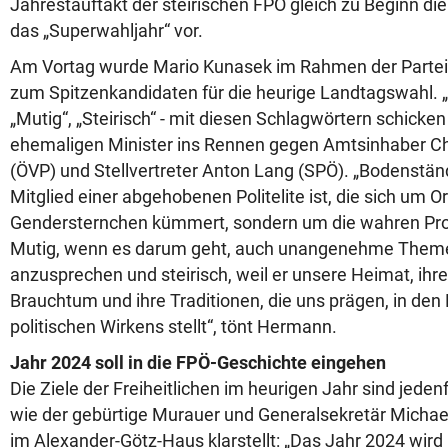
Jahrestauftakt der steirischen FPÖ gleich zu Beginn di
das „Superwahljahr“ vor.
Am Vortag wurde Mario Kunasek im Rahmen der Parte
zum Spitzenkandidaten für die heurige Landtagswahl. 
„Mutig“, „Steirisch“ - mit diesen Schlagwörtern schicken
ehemaligen Minister ins Rennen gegen Amtsinhaber Ch
(ÖVP) und Stellvertreter Anton Lang (SPÖ). „Bodenständi
Mitglied einer abgehobenen Politelite ist, die sich um
Gendersternchen kümmert, sondern um die wahren Prob
Mutig, wenn es darum geht, auch unangenehme Themen
anzusprechen und steirisch, weil er unsere Heimat, ihre 
Brauchtum und ihre Traditionen, die uns prägen, in den
politischen Wirkens stellt“, tönt Hermann.
Jahr 2024 soll in die FPÖ-Geschichte eingehen
Die Ziele der Freiheitlichen im heurigen Jahr sind jedenfa
wie der gebürtige Murauer und Generalsekretär Michae
im Alexander-Götz-Haus klarstellt: „Das Jahr 2024 wird p