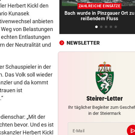
Filmreife Rückkehr des
er Herbert Kickl den
ZAHLREICHE EINSÄTZE
„Weltmeister-Sprosses“
ario Kunasek
Bach wurde in Pinzgauer Ort zu
reißendem Fluss
ktivenwechsel anbieten
GEGEN WATTENS
vor ein
Altachs Massombo kennt de
. Weg von Belastungen
Schlüssel zum Erfolg
 echten Entlastungen
NEWSLETTER
n der Neutralität und
URSACHE GEKLÄRT
vor ein
Zigarettenstummel Grund fü
Brand in Wohnhaus
der Schauspieler in der
n. Das Volk soll wieder
CHEF VON VERSICHERUNG:
vor ein
anzler und da kommt
„Ein kalkulierbares Wetter gi
trauen ist
nicht mehr“
.“
Steirer-Letter
VORWÜRFE UND TRÄNEN
vor ein
Ihr täglicher Begleiter zum Gesch
Ex-Weltmeisterin: „Dann wä
in der Steiermark
dienschar: „Mit der
heute gelähmt!“
chten bevor. Und es ist
se
E-Mail
kskanzler Herbert Kickl
TRAUER UM 26-JÄHRIGE
vor ein