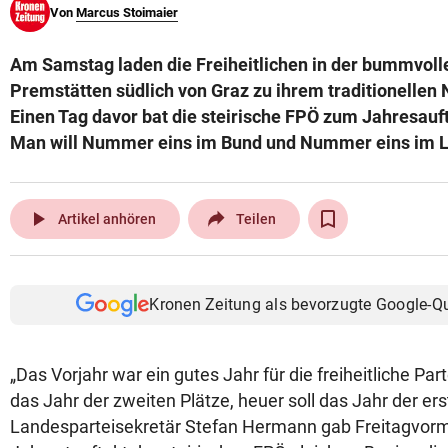
Von
Marcus Stoimaier
© Krone Multimedia GmbH & Co KG 2026
Muthgasse 2, 1190 Wien
Am Samstag laden die Freiheitlichen in der bummvoll
Premstätten südlich von Graz zu ihrem traditionelle
Einen Tag davor bat die steirische FPÖ zum Jahresaufta
Man will Nummer eins im Bund und Nummer eins im 
play_arrow
Artikel anhören
Teilen
Kronen Zeitung als bevorzugte Google-Q
„Das Vorjahr war ein gutes Jahr für die freiheitliche Par
das Jahr der zweiten Plätze, heuer soll das Jahr der e
Landesparteisekretär Stefan Hermann gab Freitagvorm