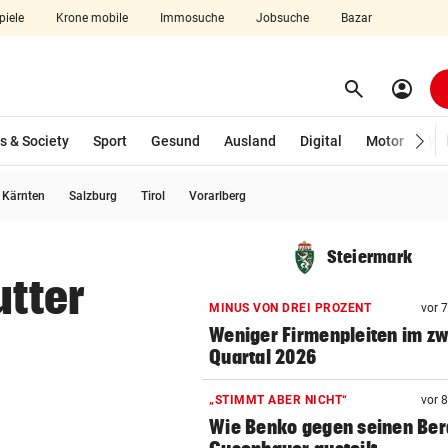
piele
Krone mobile
Immosuche
Jobsuche
Bazar
search
account_circle
Menü aufklappen
Suchen
s & Society
Sport
Gesund
Ausland
Digital
Motor
Wir
usgewählt)
Kärnten
Salzburg
Tirol
Vorarlberg
len
Steiermark
utter
MINUS VON DREI PROZENT
vor 
Weniger Firmenpleiten im zw
Quartal 2026
„STIMMT ABER NICHT“
vor 
Wie Benko gegen seinen Ber