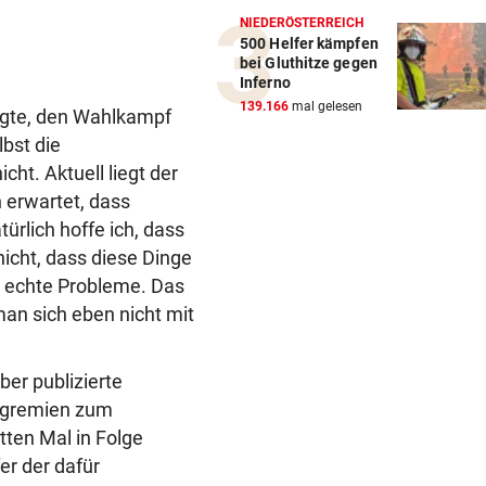
NIEDERÖSTERREICH
500 Helfer kämpfen
bei Gluthitze gegen
Inferno
139.166
mal gelesen
engte, den Wahlkampf
bst die
cht. Aktuell liegt der
 erwartet, dass
ürlich hoffe ich, dass
nicht, dass diese Dinge
n echte Probleme. Das
an sich eben nicht mit
er publizierte
esgremien zum
ten Mal in Folge
er der dafür