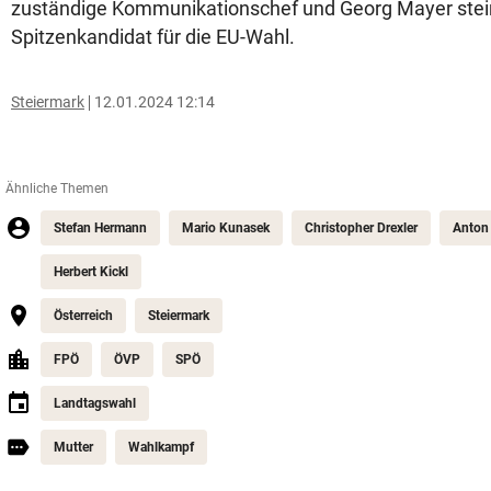
zuständige Kommunikationschef und Georg Mayer stei
Spitzenkandidat für die EU-Wahl.
Steiermark
12.01.2024 12:14
Ähnliche Themen
Stefan Hermann
Mario Kunasek
Christopher Drexler
Anton
Herbert Kickl
Österreich
Steiermark
FPÖ
ÖVP
SPÖ
Landtagswahl
Mutter
Wahlkampf