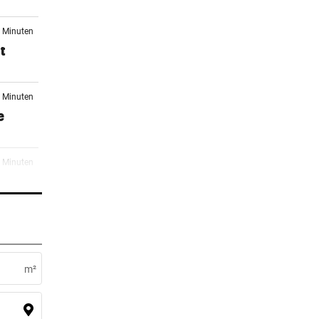
4 Minuten
t
5 Minuten
e
9 Minuten
0 Minuten
Der
m²
8 Minuten
onäre