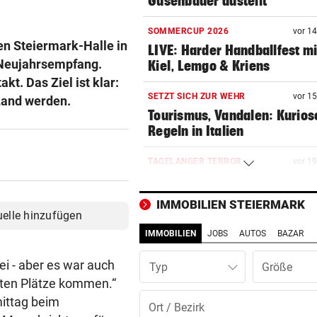
Gusenbauer austeilt
SOMMERCUP 2026
vor 1
en Steiermark-Halle in
LIVE: Harder Handballfest mi
n Neujahrsempfang.
Kiel, Lemgo & Kriens
kt. Das Ziel ist klar:
SETZT SICH ZUR WEHR
vor 1
Land werden.
Tourismus, Vandalen: Kurios
Regeln in Italien
TAGELANGER TERROR
vor 1
Aggro-Affe verletzte 18
Menschen: Eingefangen!
IMMOBILIEN STEIERMARK
uelle hinzufügen
WIRBEL UM KINDER-SAGER
vor 2
IMMOBILIEN
JOBS
AUTOS
BAZAR
Kanzler entschuldigt sich: „
Satz ist falsch“
tei - aber es war auch
Typ
rsten Plätze kommen.“
PLÖTZLICH MIT DABEI
vor 2
ittag beim
Thiem überrascht ÖFB-Legi