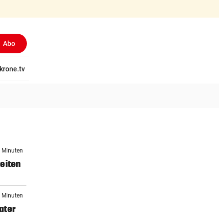
Abo
tschaft
krone.tv
Wissen
Gericht
Kolumnen
Freizeit
Reise
Ti
7 Minuten
eiten
8 Minuten
ater