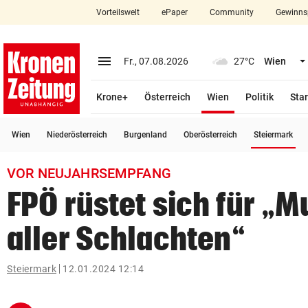
Vorteilswelt
ePaper
Community
Gewinns
close
Schließen
menu
Menü aufklappen
Fr., 07.08.2026
27°C
Wien
Abonnieren
(ausgewählt)
Krone+
Österreich
Wien
Politik
Star
account_circle
arrow_right
Anmelden
(a
Wien
Niederösterreich
Burgenland
Oberösterreich
Steiermark
pin_drop
arrow_right
Bundesland auswäh
Wien
VOR NEUJAHRSEMPFANG
bookmark
Merkliste
FPÖ rüstet sich für „M
aller Schlachten“
Suchbegriff
search
eingeben
Steiermark
12.01.2024 12:14