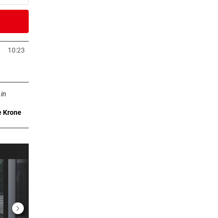
9 Minuten
tung
10:23
neuem Tab öffnen
3 Minuten
n neuem Tab öffnen
 in
e Krone
er Stunde
ter
er Stunde
„Das
er Stunde