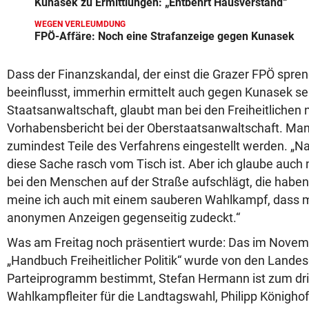
Kunasek zu Ermittlungen: „Entbehrt Hausverstand“
WEGEN VERLEUMDUNG
FPÖ-Affäre: Noch eine Strafanzeige gegen Kunasek
Dass der Finanzskandal, der einst die Grazer FPÖ spr
beeinflusst, immerhin ermittelt auch gegen Kunasek sel
Staatsanwaltschaft, glaubt man bei den Freiheitlichen ni
Vorhabensbericht bei der Oberstaatsanwaltschaft. Man
zumindest Teile des Verfahrens eingestellt werden. „Nat
diese Sache rasch vom Tisch ist. Aber ich glaube auch 
bei den Menschen auf der Straße aufschlägt, die habe
meine ich auch mit einem sauberen Wahlkampf, dass m
anonymen Anzeigen gegenseitig zudeckt.“
Was am Freitag noch präsentiert wurde: Das im Novemb
„Handbuch Freiheitlicher Politik“ wurde von den Land
Parteiprogramm bestimmt, Stefan Hermann ist zum drit
Wahlkampfleiter für die Landtagswahl, Philipp Könighof