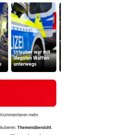
Ein groteskes
Kanzler
Urlauber war mit
Volksstück stellt
entschuldig
illegalen Waffen
unbequeme
„Der Satz is
e
unterwegs
Fragen
falsch“
ein Kommentieren mehr
skutieren:
Themenübersicht
.