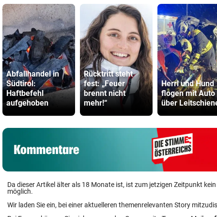
Abfallhandel in
Rücktritt steht
Südtirol:
fest: „Feuer
Herrl und Hund
Haftbefehl
brennt nicht
flogen mit Auto
aufgehoben
mehr!“
über Leitschien
Da dieser Artikel älter als 18 Monate ist, ist zum jetzigen Zeitpunkt k
möglich.
Wir laden Sie ein, bei einer aktuelleren themenrelevanten Story mitzudi