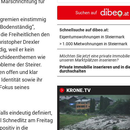
e Marschrichtung für
im Trainingslager
Suchen auf
„MÄCHTIG UND SCHÖN“
vor 3
igremien einstimmig
Mann (37) gesteht Brandstif
„Bodenständig“,
in den USA
Schnellsuche auf dibeo.at:
 die Freiheitlichen den
in 
Eigentumswohnungen in Steiermark
ristopher Drexler
FRAGE DES TAGES
vor 4
i
> 1.000 Mietwohnungen in Steiermark
g, weil er kein
Bekommen Mütter genug
Möchten Sie jetzt eine private Immobilie
 Orchideenthemen wie
Unterstützung vom Staat?
unseren Marktplätzen inserieren?
leme der Steirer.
Private Immobilie inserieren und in di
TRAGISCHER UNFALL
vor ein
in neuem Tab öffnen
durchschalten
 offen und klar
Kleinkind bei Sturz aus Fens
Identität sowie ihr
schwer verletzt
 Fokus seines
KRONE.TV
APPELL IM LUXUS-HOTEL
vor ein
Bayern mahnt Konkurrenz: 
kann es nicht sein!“
lls eindeutig definiert,
l Schnedlitz am Freitag
HARTWIG IN ST. PÖLTEN
vor ein
ositiv in die