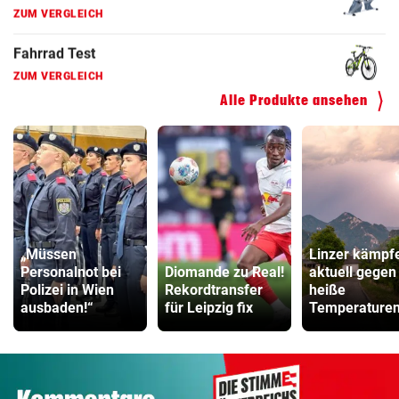
Hoverboard Vergleich
ZUM VERGLEICH
Kinderfahrrad Vergleich
ZUM VERGLEICH
Alle Produkte ansehen
„Müssen
Linzer kämpf
Personalnot bei
Diomande zu Real!
aktuell gegen
Polizei in Wien
Rekordtransfer
heiße
ausbaden!“
für Leipzig fix
Temperature