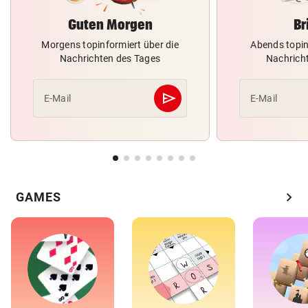
Guten Morgen
Br
Morgens topinformiert über die
Abends topin
Nachrichten des Tages
Nachrich
send
E-Mail
E-Mail
Abschicken
chevron_right
GAMES