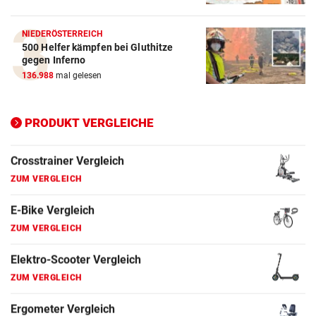
E-Bike Vergleich
NIEDERÖSTERREICH
ZUM VERGLEICH
500 Helfer kämpfen bei Gluthitze
gegen Inferno
Elektro-Scooter Vergleich
136.988
mal gelesen
ZUM VERGLEICH
Ergometer Vergleich
PRODUKT VERGLEICHE
ZUM VERGLEICH
Fahrrad Test
ZUM VERGLEICH
Fahrradanhänger Vergleich
ZUM VERGLEICH
Faszienrolle Vergleich
ZUM VERGLEICH