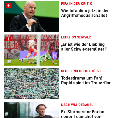
FIFA IN DER KRITIK
Wie Infantino jetzt in den
Angriffsmodus schaltet
LEIPZIGS SEIWALD
„Er ist wie der Liebling
aller Schwiegermütter!“
SEIDL UND CO. BESTÜRZT
Todesdrama um Fan!
Rapid spielt im Trauerflor
NACH WM-DEBAKEL
Ex-Stürmerstar Forlan
neuer Teamchef von