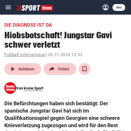
menu
account_circle
Navigation
Anmelden
Abo
close
Schließen
ein-/ausklappen
DIE DIAGNOSE IST DA
Abonnieren
Hiobsbotschaft! Jungstar Gavi
schwer verletzt
account_circle
arrow_right
Anmelden
Fußball International
20.11.2023 12:53
pin_drop
arrow_right
Bundesland auswäh
Wien
play_arrow
Anhören
Teilen
bookmark
Merkliste
Von
krone Sport
Suchbegriff
search
Die Befürchtungen haben sich bestätigt: Der
eingeben
spanische Jungstar Gavi hat sich im
Qualifikationsspiel gegen Georgien eine schwere
Knieverletzung zugezogen und wird für den Rest