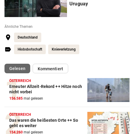
Uruguay
Ähnliche Themen
Deutschland
Hiobsbotschaft
Knieverletzung
(ausgewählt)
Gelesen
Kommentiert
ÖSTERREICH
Erneuter Allzeit-Rekord ++ Hitze noch
nicht vorbei
156.585
mal gelesen
Action-Cam Vergleich
ZUM VERGLEICH
ÖSTERREICH
Das waren die heißesten Orte ++ So
Crosstrainer Vergleich
geht es weiter
ZUM VERGLEICH
154.260
mal gelesen