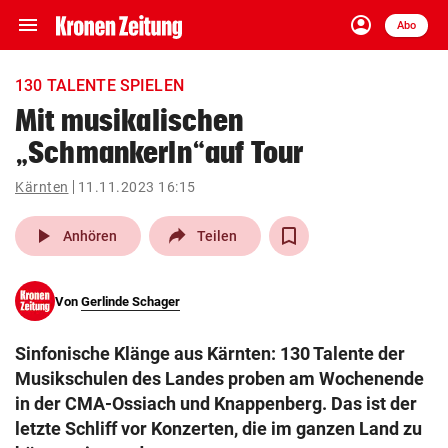
menu
account_circle
Navigation
Anmelden
Abo
close
Schließen
ein-/ausklappen
130 TALENTE SPIELEN
Abonnieren
Mit musikalischen
„Schmankerln“auf Tour
account_circle
arrow_right
Anmelden
Kärnten
11.11.2023 16:15
pin_drop
arrow_right
Bundesland auswäh
Wien
play_arrow
Anhören
Teilen
bookmark
Merkliste
Von
Gerlinde Schager
Suchbegriff
search
Sinfonische Klänge aus Kärnten: 130 Talente der
eingeben
Musikschulen des Landes proben am Wochenende
in der CMA-Ossiach und Knappenberg. Das ist der
letzte Schliff vor Konzerten, die im ganzen Land zu