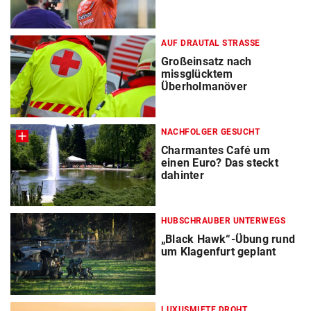
AUF DRAUTAL STRASSE
Großeinsatz nach
missglücktem
Überholmanöver
NACHFOLGER GESUCHT
Charmantes Café um
einen Euro? Das steckt
dahinter
HUBSCHRAUBER UNTERWEGS
„Black Hawk“-Übung rund
um Klagenfurt geplant
LUXUSMIETE DROHT