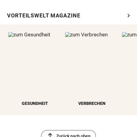
chevron_right
VORTEILSWELT MAGAZINE
GESUNDHEIT
VERBRECHEN
north
Zurück nach oben