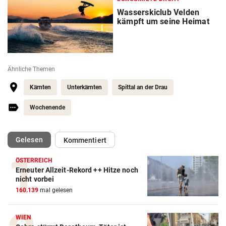
Wasserskiclub Velden
kämpft um seine Heimat
Ähnliche Themen
Kärnten
Unterkärnten
Spittal an der Drau
Wochenende
(ausgewählt)
Gelesen
Kommentiert
ÖSTERREICH
Erneuter Allzeit-Rekord ++ Hitze noch
nicht vorbei
160.139
mal gelesen
WIEN