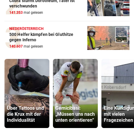
Cobra stürmt Dorotheum, Täter ist
verschwunden
141.353
mal gelesen
NIEDERÖSTERREICH
500 Helfer kämpfen bei Gluthitze
gegen Inferno
140.607
mal gelesen
Über Tattoos und
Gemicibasi:
Eine Kündigu
die Krux mit der
„Müssen uns nach
mit vielen
Individualität
unten orientieren“
Fragezeichen