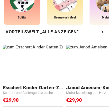
Solitär
Kreuzworträtsel
Mahj
chevron_right
VORTEILSWELT „ALLE ANZEIGEN“
Esschert Kinder Garten-Zubehör
Janod Ameisen-Ku
Schürze und Gartengerätetasche
Motorikspielzeug aus Holz
€29,90
€29,90