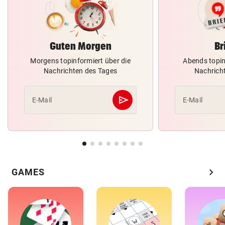
Guten Morgen
Br
Morgens topinformiert über die
Abends topin
Nachrichten des Tages
Nachrich
send
E-Mail
E-Mail
Abschicken
chevron_right
GAMES