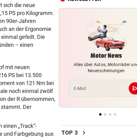
t sich die neue
DRAMATISCHE RETTUNG
vor ein
1,15 PS pro Kilogramm.
„In der Wohnung war es ver
den 90er-Jahren
und stockfinster“
 Auch an der Ergonomie
inmal gefeilt. Die
CONFERENCE LEAGUE
vor ein
ünden – einen
Später Doppelschlag fixiert
Rapid-Sieg in Estland
Motor News
Alles über Autos, Motorräder un
60 MILLIONEN € SCHADEN
vor ein
pf mit neuen
Neuerscheinungen
Warten auf Hitze-Hilfen der
216 PS bei 13.500
Regierung geht weiter
oment von 121 Nm bei
se
E-Mail
gale noch einmal zwölf
MITTEN IN HITZEWELLE
vor 
von der R übernommen,
Irre! Salzburg – Pafos wegen
 stammt. Der
Sintflut unterbrochen
42,2 GRAD!
vor 
ch einen „Track“-
Auch in der Slowakei neuer
chevron_right
TOP 3
e und Farbgebung aus
Allzeit-Rekord