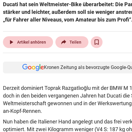
Ducati hat sein Weltmeister-Bike überarbeitet: Die Pan
© Krone Multimedia GmbH & Co KG 2026
stärker und leichter, außerdem soll sie weniger anstr
Muthgasse 2, 1190 Wien
„für Fahrer aller Niveaus, vom Amateur bis zum Profi“
play_arrow
Artikel anhören
Teilen
Kronen Zeitung als bevorzugte Google-Q
Derzeit dominiert Toprak Razgatlıoğlu mit der BMW M 
doch in den beiden vergangenen Jahren hat Ducati die 
Weltmeisterschaft gewonnen und in der Werkswertung lä
an-Kopf-Rennen.
Nun haben die Italiener Hand angelegt und das frei ver
optimiert. Mit zwei Kilogramm weniger (V4 S: 187 kg oh