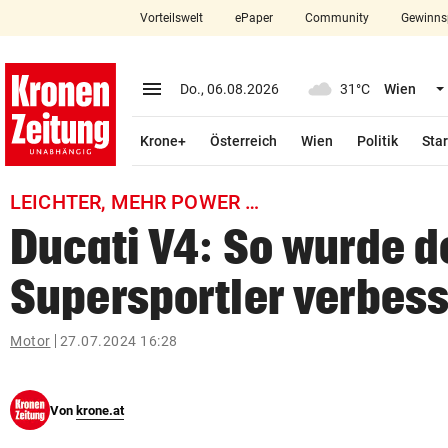
Vorteilswelt
ePaper
Community
Gewinns
close
Schließen
menu
Menü aufklappen
Do., 06.08.2026
31°C
Wien
Abonnieren
Krone+
Österreich
Wien
Politik
Star
account_circle
arrow_right
Anmelden
LEICHTER, MEHR POWER …
pin_drop
arrow_right
Bundesland auswäh
Wien
Ducati V4: So wurde d
bookmark
Merkliste
Supersportler verbess
Suchbegriff
Motor
27.07.2024 16:28
search
eingeben
Von
krone.at