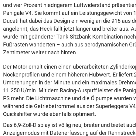
und vier Prozent niedrigerem Luftwiderstand präsentier
Panigale V4. Sie kommt auf ein Leistungsgewicht von 
Ducati hat dabei das Design ein wenig an die 916 aus 
angelehnt, das Heck fällt jetzt länger und breiter aus.
wurde mit geänderter Tank-Sitzbank-Kombination noch e
Fußrasten wanderten – auch aus aerodynamischen Gr
Zentimeter weiter nach hinten.
Der Motor erhält einen einen überarbeiteten Zylinderko
Nockenprofilen und einem höheren Hubwert. Er liefert 
Umdrehungen in der Minute und ein maximales Drehm
11.250 U/min. Mit dem Racing-Auspuff leistet die Pani
PS mehr. Die Lichtmaschine und die Ölpumpe wurden 
während die Getriebetrommel aus der Superleggera V4
Quickshifter wurde ebenfalls optimiert.
Das 6,9-Zoll-Display ist völlig neu, breiter und bietet au
Anzeigemodus mit Datenerfassung auf der Rennstreck