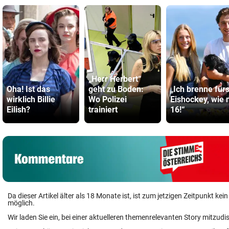
„Herr Herbert“
Oha! Ist das
geht zu Boden:
„Ich brenne für
wirklich Billie
Wo Polizei
Eishockey, wie 
Eilish?
trainiert
16!“
Da dieser Artikel älter als 18 Monate ist, ist zum jetzigen Zeitpunkt k
möglich.
Wir laden Sie ein, bei einer aktuelleren themenrelevanten Story mitzudi