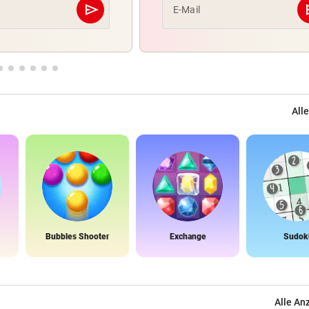
send
s
E-Mail
Abschicken
Alle
Bubbles Shooter
Exchange
Sudok
Alle An