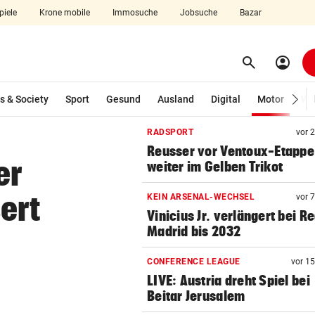
piele
Krone mobile
Immosuche
Jobsuche
Bazar
search
account_circle
Menü aufklappen
Suchen
(ausg
s & Society
Sport
Gesund
Ausland
Digital
Motor
Wir
RADSPORT
vor 
len
Reusser vor Ventoux-Etappe
er
weiter im Gelben Trikot
ert
KEIN ARSENAL-WECHSEL
vor 
Vinicius Jr. verlängert bei Re
Madrid bis 2032
CONFERENCE LEAGUE
vor 1
LIVE: Austria dreht Spiel bei
Beitar Jerusalem