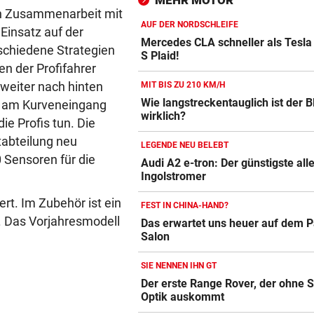
MEHR MOTOR
die Gelbe auch“
 in Zusammenarbeit mit
AUF DER NORDSCHLEIFE
Einsatz auf der
NACH ÜBERFALL IN WIEN
vor 
Mercedes CLA schneller als Tesla
schiedene Strategien
Cobra stürmt Dorotheum, Tät
S Plaid!
en der Profifahrer
verschwunden
weiter nach hinten
MIT BIS ZU 210 KM/H
TROTZ FIFA-RÜCKZIEHER
vor 
Wie langstreckentauglich ist der
e am Kurveneingang
wirklich?
Autobatterie Vergleich
Knallhart! UEFA droht schon
e Profis tun. Die
wieder mit WM-Boykott
ZUM VERGLEICH
tabteilung neu
LEGENDE NEU BELEBT
 Sensoren für die
Audi A2 e-tron: Der günstigste all
Winterreifen Vergleich
Ingolstromer
ZUM VERGLEICH
ert. Im Zubehör ist ein
FEST IN CHINA-HAND?
Wagenheber Vergleich
t. Das Vorjahresmodell
Das erwartet uns heuer auf dem P
ZUM VERGLEICH
Salon
Elektroroller Vergleich
SIE NENNEN IHN GT
Der erste Range Rover, der ohne 
ZUM VERGLEICH
Optik auskommt
Ganzjahresreifen Vergleich