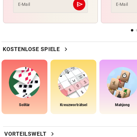
send
E-Mail
E-Mail
Abschicken
chevron_right
KOSTENLOSE SPIELE
Solitär
Kreuzworträtsel
Mahjong
chevron_right
VORTEILSWELT