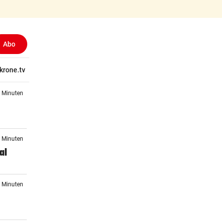
Abo
ewählt)
tschaft
krone.tv
Wissen
Gericht
Kolumnen
Freizeit
Reise
Ti
2 Minuten
7 Minuten
al
5 Minuten