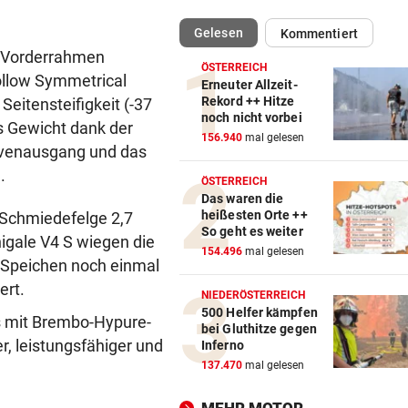
(ausgewählt)
Gelesen
Kommentiert
WAS FÜR EINE KLATSCHE!
vor 
re Vorderrahmen
TV-Star geht mit Kanzler St
ÖSTERREICH
ollow Symmetrical
hart ins Gericht
Erneuter Allzeit-
Rekord ++ Hitze
eitensteifigkeit (-37
noch nicht vorbei
ZAHLREICHE EINSÄTZE
vor 
s Gewicht dank der
156.940
mal gelesen
Bach wurde in Pinzgauer Ort
rvenausgang und das
reißendem Fluss
.
ÖSTERREICH
Das waren die
WUNDER MUSS HER
vor 
heißesten Orte ++
 Schmiedefelge 2,7
Fünfmal probiert – einmal ge
So geht es weiter
igale V4 S wiegen die
Sturm Kraftakt!
154.496
mal gelesen
 Speichen noch einmal
ert.
REKORD IN SPANIEN
vor 
NIEDERÖSTERREICH
33,02 Grad Celsius im Mitte
500 Helfer kämpfen
as mit Brembo-Hypure-
bei Gluthitze gegen
gemessen!
r, leistungsfähiger und
Inferno
137.470
mal gelesen
LUCKENEDERS HIGHLIGHT
vor 
„Auf das Foto bin ich stolz – 