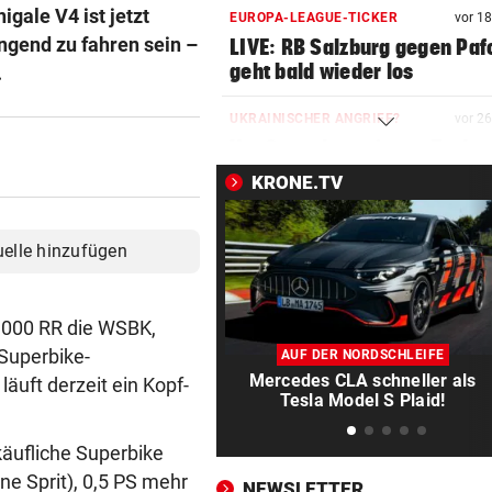
igale V4 ist jetzt
EUROPA-LEAGUE-TICKER
vor 1
engend zu fahren sein –
LIVE: RB Salzburg gegen Paf
geht bald wieder los
.
UKRAINISCHER ANGRIFF?
vor 2
Vor Oman havarierter Tanker
Ölkatastrophe droht
KRONE.TV
„VERSTEHE ICH NICHT“
vor 3
ÖFB-Kicker Wimmer packt ü
uelle hinzufügen
Morddrohungen aus
ABSCHIED AUS ENGLAND
vor ein
1000 RR die WSBK,
Spanien-Star Rodri vor Wec
Superbike-
AUF DER NORDSCHLEIFE
zum FC Barcelona
Mercedes CLA schneller als
uft derzeit ein Kopf-
Tesla Model S Plaid!
2 JAHRE LANG GETESTET
vor ein
Drei Steirer tüfteln an der i
käufliche Superbike
Boxershort
ne Sprit), 0,5 PS mehr
NEWSLETTER