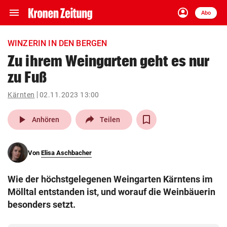
menu
account_circle
Navigation
Anmelden
Abo
close
Schließen
ein-/ausklappen
WINZERIN IN DEN BERGEN
Abonnieren
Zu ihrem Weingarten geht es nur
zu Fuß
account_circle
arrow_right
Anmelden
Kärnten
02.11.2023 13:00
pin_drop
arrow_right
Bundesland auswäh
Wien
play_arrow
Anhören
Teilen
bookmark
Merkliste
Von
Elisa Aschbacher
Suchbegriff
search
Wie der höchstgelegenen Weingarten Kärntens im
eingeben
Mölltal entstanden ist, und worauf die Weinbäuerin
besonders setzt.