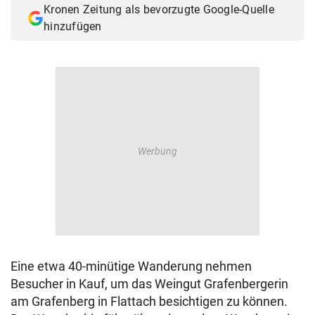
Kronen Zeitung als bevorzugte Google-Quelle
© Krone Multimedia GmbH & Co KG 2026
hinzufügen
Muthgasse 2, 1190 Wien
Eine etwa 40-minütige Wanderung nehmen
Besucher in Kauf, um das Weingut Grafenbergerin
am Grafenberg in Flattach besichtigen zu können.