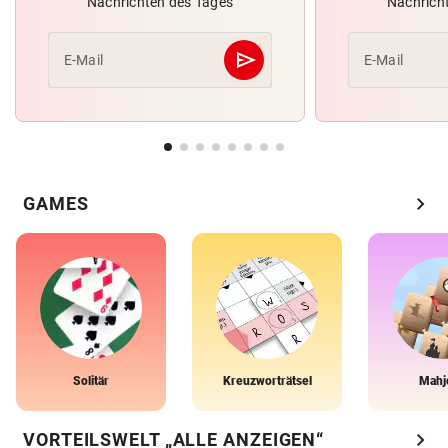
Nachrichten des Tages
Nachrich
send
E-Mail
E-Mail
Abschicken
chevron_right
GAMES
Solitär
Kreuzworträtsel
Mahj
chevron_right
VORTEILSWELT „ALLE ANZEIGEN“