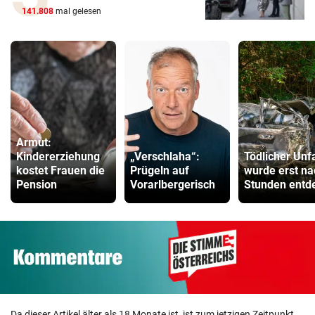
141.808
mal gelesen
Armut:
Kindererziehung
„Verschlaha“:
Tödlicher Unfa
kostet Frauen die
Prügeln auf
wurde erst na
Pension
Vorarlbergerisch
Stunden entd
Da dieser Artikel älter als 18 Monate ist, ist zum jetzigen Zeitpunkt