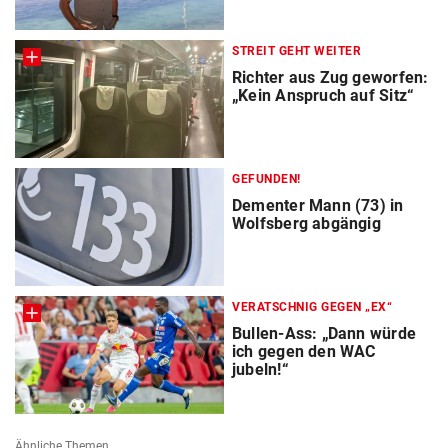
STREIT GEHT WEITER
Richter aus Zug geworfen:
„Kein Anspruch auf Sitz“
GEFUNDEN!
Dementer Mann (73) in
Wolfsberg abgängig
VERATSCHNIG GEGEN „EX“
Bullen-Ass: „Dann würde
ich gegen den WAC
jubeln!“
Ähnliche Themen