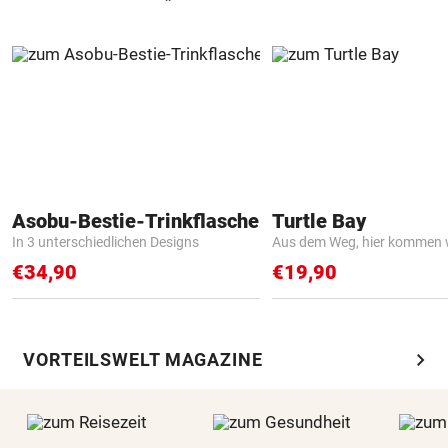
Asobu-Bestie-Trinkflasche
Turtle Bay
In 3 unterschiedlichen Designs
Aus dem Weg, hier kommen w
€34,90
€19,90
chevron_right
VORTEILSWELT MAGAZINE