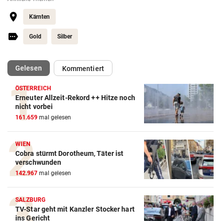
Kärnten
Gold
Silber
(ausgewählt)
Gelesen
Kommentiert
ÖSTERREICH
Erneuter Allzeit-Rekord ++ Hitze noch
nicht vorbei
161.659
mal gelesen
WIEN
Cobra stürmt Dorotheum, Täter ist
verschwunden
142.967
mal gelesen
SALZBURG
TV-Star geht mit Kanzler Stocker hart
ins Gericht