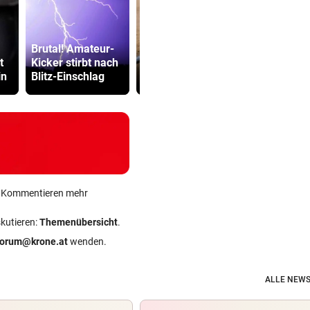
Brutal! Amateur-
Streit um die
Sager wirkt
t
Kicker stirbt nach
Klimakrise erhitzt
Mütter-Auf
in
Blitz-Einschlag
Polit-Gemüter
gegen Kanz
ein Kommentieren mehr
skutieren:
Themenübersicht
.
forum@krone.at
wenden.
ALLE NEWS