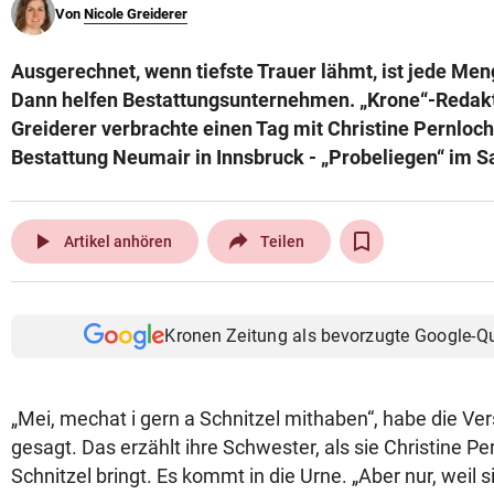
Von
Nicole Greiderer
© Krone Multimedia GmbH & Co KG 2026
Muthgasse 2, 1190 Wien
Ausgerechnet, wenn tiefste Trauer lähmt, ist jede Men
Dann helfen Bestattungsunternehmen. „Krone“-Redakt
Greiderer verbrachte einen Tag mit Christine Pernloch
Bestattung Neumair in Innsbruck - „Probeliegen“ im Sar
play_arrow
Artikel anhören
Teilen
Kronen Zeitung als bevorzugte Google-Q
„Mei, mechat i gern a Schnitzel mithaben“, habe die Ve
gesagt. Das erzählt ihre Schwester, als sie Christine P
Schnitzel bringt. Es kommt in die Urne. „Aber nur, weil s