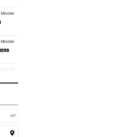
4 Minuten
n
1 Minuten
Fans
er Stunde
)
er Stunde
eich
m²
er Stunde
rby