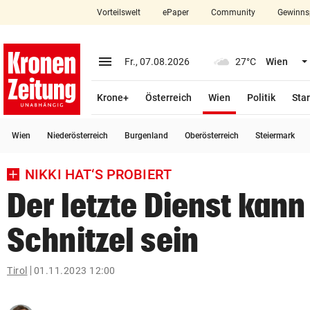
Vorteilswelt
ePaper
Community
Gewinns
close
Schließen
menu
Menü aufklappen
Fr., 07.08.2026
27°C
Wien
Abonnieren
(ausgewählt)
Krone+
Österreich
Wien
Politik
Star
account_circle
arrow_right
Anmelden
Wien
Niederösterreich
Burgenland
Oberösterreich
Steiermark
pin_drop
arrow_right
Bundesland auswäh
Wien
NIKKI HAT‘S PROBIERT
bookmark
Merkliste
Der letzte Dienst kann
Schnitzel sein
Suchbegriff
search
eingeben
Tirol
01.11.2023 12:00