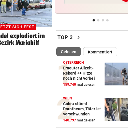
Spider-Man im BMW-Cockpit
Anwalt auf den Plan
TROTZ ENTSCHULDIGUNG
vor 
ETZT SICH FEST
Sager wirkt nach: Mütter-
del explodiert im
chevron_right
Aufstand gegen Kanzler
TOP 3
ezirk Mariahilf
SCHLÜSSEL IM PKW
vor 
(ausgewählt)
Gelesen
Kommentiert
Dreijähriger Bub wurde aus
heißem Auto gerettet
ÖSTERREICH
Erneuter Allzeit-
Rekord ++ Hitze
„BACKROOMS“
vor 
noch nicht vorbei
Regiestar: „Jeder will von mi
159.740
mal gelesen
Erfolgsrezept“
WIEN
Cobra stürmt
Dorotheum, Täter ist
verschwunden
140.797
mal gelesen