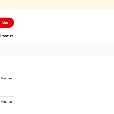
Abo
tschaft
krone.tv
Wissen
Gericht
Kolumnen
Freizeit
Reise
Ti
7 Minuten
n
3 Minuten