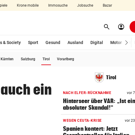
piele
Krone mobile
Immosuche
Jobsuche
Bazar
search
account_circle
Menü aufklappen
Suchen
s & Society
Sport
Gesund
Ausland
Digital
Motor
Wir
(ausgewählt)
Kärnten
Salzburg
Tirol
Vorarlberg
len
Tirol
 auch ein
NACH ELFER-RÜCKNAHME
vor 
Hinterseer über VAR: „Ist ei
absoluter Skandal!“
WEGEN CEUTA-KRISE
vor 2
Spanien kontert: Jetzt