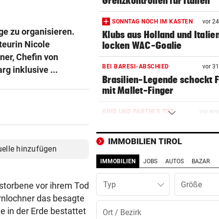
Grenzkontrollen für Italien
SONNTAG NOCH IM KASTEN
vor 2
ge zu organisieren.
Klubs aus Holland und Italie
eurin Nicole
locken WAC-Goalie
ner, Chefin von
BEI BARESI-ABSCHIED
vor 3
g inklusive ...
Brasilien-Legende schockt 
mit Mallet-Finger
KIND UND PARTNER TOT
vor ein
Traktor-Unglück: Mutter (36
meldet sich zu Wort
IMMOBILIEN TIROL
uelle hinzufügen
STRATEGIE FEHLT
vor ein
IMMOBILIEN
JOBS
AUTOS
BAZAR
Schutz vor Drohnen? Österr
hat keinen Plan
Typ
rstorbene vor ihrem Tod
ernlochner das besagte
LÄNDLE-KICKER SIEGEN
vor ein
ie in der Erde bestattet
3:1 nach 0:1! Altach dreht De