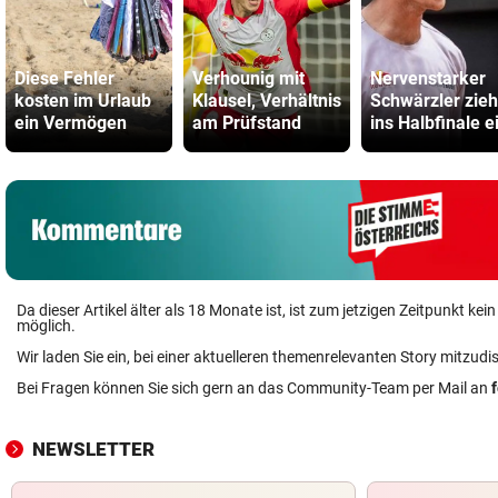
Diese Fehler
Verhounig mit
Nervenstarker
kosten im Urlaub
Klausel, Verhältnis
Schwärzler zieh
ein Vermögen
am Prüfstand
ins Halbfinale e
Da dieser Artikel älter als 18 Monate ist, ist zum jetzigen Zeitpunkt k
möglich.
Wir laden Sie ein, bei einer aktuelleren themenrelevanten Story mitzudi
Bei Fragen können Sie sich gern an das Community-Team per Mail an
NEWSLETTER