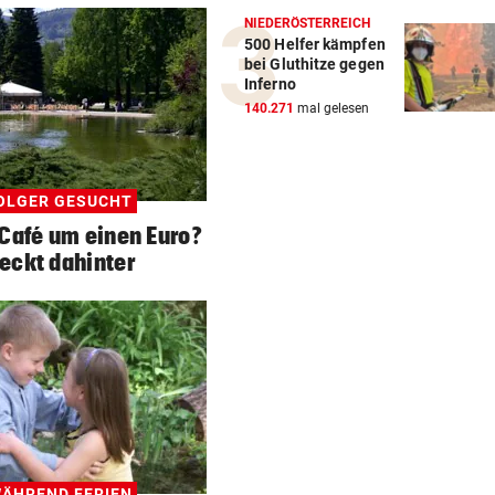
NIEDERÖSTERREICH
500 Helfer kämpfen
bei Gluthitze gegen
Inferno
140.271
mal gelesen
OLGER GESUCHT
Café um einen Euro?
eckt dahinter
ÄHREND FERIEN