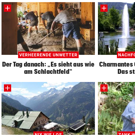
VERHEERENDE UNWETTER
NACHF
Der Tag danach: „Es sieht aus wie
Charmantes 
am Schlachtfeld“
Das st
NIX WIE LOS
ZANK W