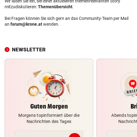
Wir laden Sie ein, bei einer aktuelleren themenrelevanten Story
mitzudiskutieren:
Themenübersicht
.
Bei Fragen können Sie sich gern an das Community-Team per Mail
an
forum@krone.at
wenden.
NEWSLETTER
Guten Morgen
Br
Morgens topinformiert über die
Abends topin
Nachrichten des Tages
Nachrich