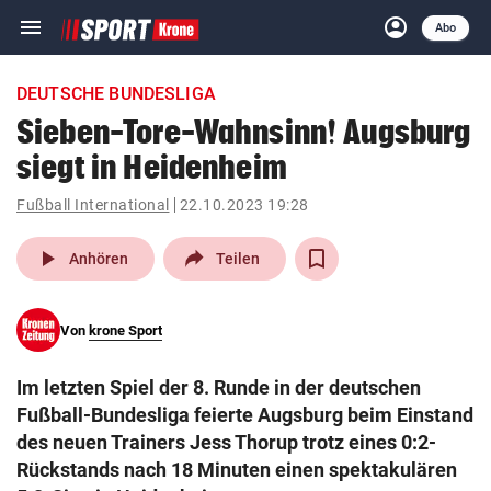
menu
account_circle
Navigation
Anmelden
Abo
close
Schließen
ein-/ausklappen
DEUTSCHE BUNDESLIGA
Abonnieren
Sieben-Tore-Wahnsinn! Augsburg
siegt in Heidenheim
account_circle
arrow_right
Anmelden
Fußball International
22.10.2023 19:28
pin_drop
arrow_right
Bundesland auswäh
Wien
play_arrow
Anhören
Teilen
bookmark
Merkliste
Von
krone Sport
Suchbegriff
search
Im letzten Spiel der 8. Runde in der deutschen
eingeben
Fußball-Bundesliga feierte Augsburg beim Einstand
des neuen Trainers Jess Thorup trotz eines 0:2-
Rückstands nach 18 Minuten einen spektakulären