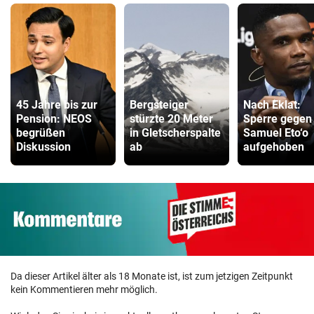
ZUM VERGLEICH
Faszienrolle Vergleich
ZUM VERGLEICH
Hoverboard Vergleich
ZUM VERGLEICH
45 Jahre bis zur
Bergsteiger
Nach Eklat:
Pension: NEOS
stürzte 20 Meter
Sperre gegen
begrüßen
in Gletscherspalte
Samuel Eto‘o
Kinderfahrrad Vergleich
Diskussion
ab
aufgehoben
ZUM VERGLEICH
Da dieser Artikel älter als 18 Monate ist, ist zum jetzigen Zeitpunkt
kein Kommentieren mehr möglich.