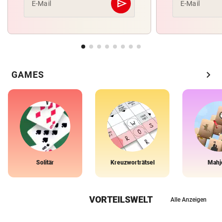
send
E-Mail
E-Mail
Abschicken
chevron_right
GAMES
Solitär
Kreuzworträtsel
Mahj
VORTEILSWELT
Alle Anzeigen