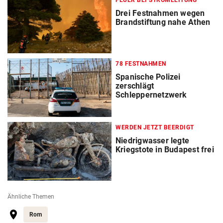
FEUER BEI STROMLEITUNG
Drei Festnahmen wegen
Brandstiftung nahe Athen
78 FESTNAHMEN
Spanische Polizei
zerschlägt
Schleppernetzwerk
WERDEN JETZT BEERDIGT
Niedrigwasser legte
Kriegstote in Budapest frei
Ähnliche Themen
Rom