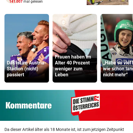
141.007
mal gelesen
Frauen haben im
Das ist im Austria-
Alter 40 Prozent
„Habe so viel 
Stadion (nicht)
weniger zum
wie schon lan
passiert
Leben
nicht mehr“
Da dieser Artikel älter als 18 Monate ist, ist zum jetzigen Zeitpunkt