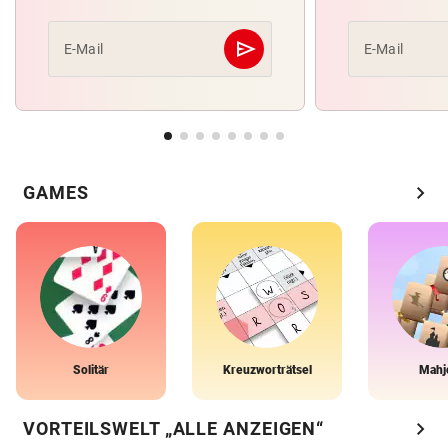
send
E-Mail
E-Mail
Abschicken
chevron_right
GAMES
Solitär
Kreuzworträtsel
Mahj
chevron_right
VORTEILSWELT „ALLE ANZEIGEN“