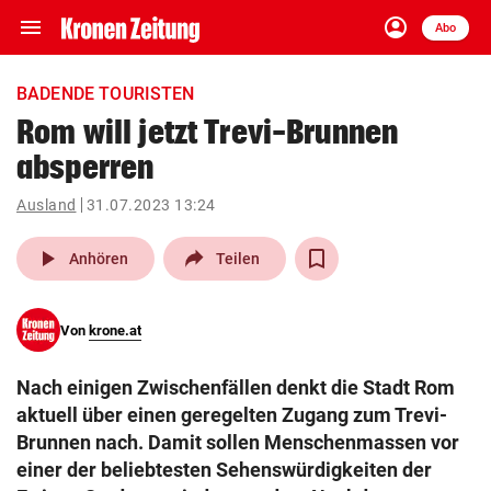
menu
account_circle
Navigation
Anmelden
Abo
close
Schließen
ein-/ausklappen
BADENDE TOURISTEN
Abonnieren
Rom will jetzt Trevi-Brunnen
absperren
account_circle
arrow_right
Anmelden
Ausland
31.07.2023 13:24
pin_drop
arrow_right
Bundesland auswäh
Wien
play_arrow
Anhören
Teilen
bookmark
Merkliste
Von
krone.at
Suchbegriff
search
Nach einigen Zwischenfällen denkt die Stadt Rom
eingeben
aktuell über einen geregelten Zugang zum Trevi-
Brunnen nach. Damit sollen Menschenmassen vor
einer der beliebtesten Sehenswürdigkeiten der