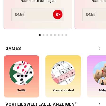
Nachrichten des Tages
Nachrich
send
E-Mail
E-Mail
Abschicken
chevron_right
GAMES
Solitär
Kreuzworträtsel
Mahj
chevron_right
VORTEILSWELT „ALLE ANZEIGEN“