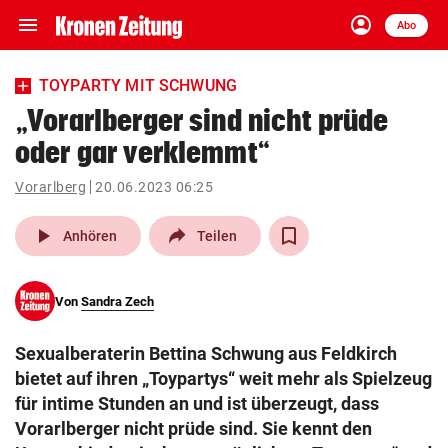
menu
account_circle
Navigation
Anmelden
Abo
close
Schließen
ein-/ausklappen
TOYPARTY MIT SCHWUNG
Abonnieren
„Vorarlberger sind nicht prüde
oder gar verklemmt“
account_circle
arrow_right
Anmelden
Vorarlberg
20.06.2023 06:25
pin_drop
arrow_right
Bundesland auswäh
Wien
play_arrow
Anhören
Teilen
bookmark
Merkliste
Von
Sandra Zech
Suchbegriff
search
Sexualberaterin Bettina Schwung aus Feldkirch
eingeben
bietet auf ihren „Toypartys“ weit mehr als Spielzeug
für intime Stunden an und ist überzeugt, dass
Vorarlberger nicht prüde sind. Sie kennt den