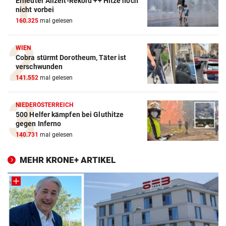
Erneuter Allzeit-Rekord ++ Hitze noch
nicht vorbei
160.325
mal gelesen
WIEN
Cobra stürmt Dorotheum, Täter ist
verschwunden
141.552
mal gelesen
NIEDERÖSTERREICH
500 Helfer kämpfen bei Gluthitze
gegen Inferno
140.731
mal gelesen
MEHR KRONE+ ARTIKEL