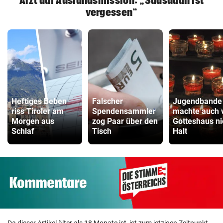
Arzt auf Auslandsmission: „Südsudan ist
vergessen“
Heftiges Beben
Falscher
Jugendbande
riss Tiroler am
Spendensammler
machte auch 
Morgen aus
zog Paar über den
Gotteshaus ni
Schlaf
Tisch
Halt
Da dieser Artikel älter als 18 Monate ist, ist zum jetzigen Zeitpunkt