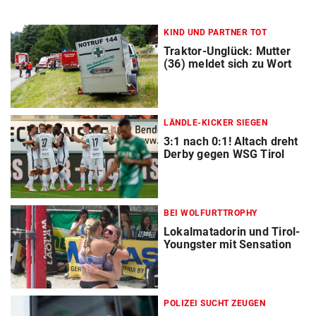
KIND UND PARTNER TOT
Traktor-Unglück: Mutter
(36) meldet sich zu Wort
LÄNDLE-KICKER SIEGEN
3:1 nach 0:1! Altach dreht
Derby gegen WSG Tirol
BEI WOLFURTTROPHY
Lokalmatadorin und Tirol-
Youngster mit Sensation
POLIZEI SUCHT ZEUGEN