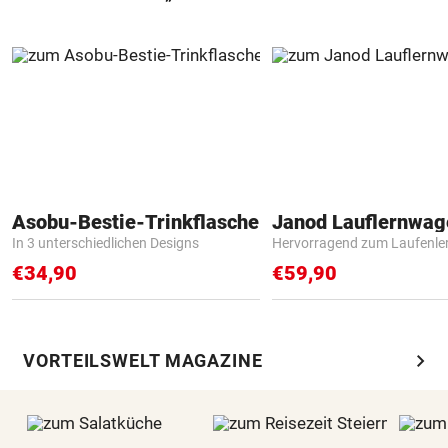
Asobu-Bestie-Trinkflasche
Janod Lauflernwa
In 3 unterschiedlichen Designs
Hervorragend zum Laufenle
€34,90
€59,90
chevron_right
VORTEILSWELT MAGAZINE