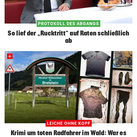
PROTOKOLL DES ABGANGS
So lief der „Rucktritt“ auf Raten schließlich
ab
LEICHE OHNE KOPF
Krimi um toten Radfahrer im Wald: War es