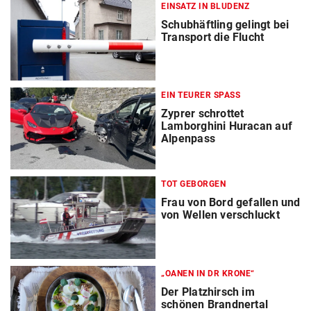
EINSATZ IN BLUDENZ
Schubhäftling gelingt bei
Transport die Flucht
EIN TEURER SPASS
Zyprer schrottet
Lamborghini Huracan auf
Alpenpass
TOT GEBORGEN
Frau von Bord gefallen und
von Wellen verschluckt
„OANEN IN DR KRONE“
Der Platzhirsch im
schönen Brandnertal