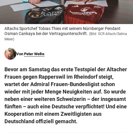
© Krone Multimedia GmbH & Co KG 2026
Muthgasse 2, 1190 Wien
Altachs Sportchef Tobias Thies mit seinem Nürnberger Pendant
Osman Cankaya bei der Vertragsunterschrift.
(Bild: SCR Altach/Selina
Meier)
Von
Peter Weihs
Bevor am Samstag das erste Testspiel der Altacher
Frauen gegen Rapperswil im Rheindorf steigt,
wartet der Admiral Frauen-Bundesligist schon
wieder mit jeder Menge Neuigkeiten auf. So wurde
neben einer weiteren Schweizerin – der insgesamt
fünften – auch eine Deutsche verpflichtet! Und eine
Kooperation mit einem Zweitligisten aus
Deutschland offiziell gemacht.