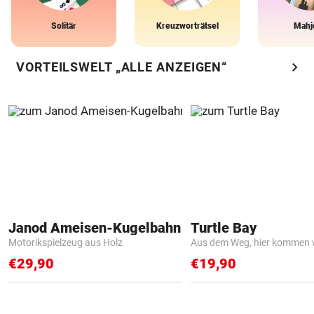
Solitär
Kreuzworträtsel
Mahj
chevron_right
VORTEILSWELT „ALLE ANZEIGEN“
Janod Ameisen-Kugelbahn
Turtle Bay
Motorikspielzeug aus Holz
Aus dem Weg, hier kommen w
€29,90
€19,90