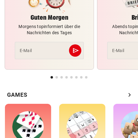
Guten Morgen
Br
Morgens topinformiert über die
Abends topin
Nachrichten des Tages
Nachrich
send
E-Mail
E-Mail
Abschicken
chevron_right
GAMES