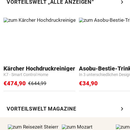
chevron_right
VORTEILSWELT „ALLE ANZEIGEN“
Kärcher Hochdruckreiniger
Asobu-Bestie-Trin
K7 - Smart Control Home
In 3 unterschiedlichen Desig
€474,90
€34,90
€644,99
chevron_right
VORTEILSWELT MAGAZINE