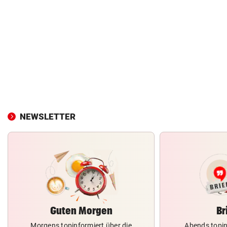
NEWSLETTER
Guten Morgen
Br
Morgens topinformiert über die
Abends topin