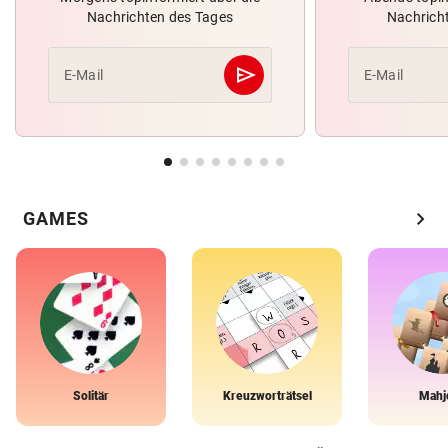
Nachrichten des Tages
Nachrich
send
E-Mail
E-Mail
Abschicken
chevron_right
GAMES
Solitär
Kreuzworträtsel
Mahj