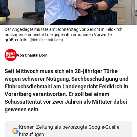
© Krone Multimedia GmbH & Co KG 2026
Muthgasse 2, 1190 Wien
Der Angeklagte musste am Donnerstag vor Gericht in Feldkirch
aussagen – er bestritt die gegen ihn erhobenen Vorwürfe
größtenteils.
(Bild: Chantall Dorn)
Von
Chantal Dorn
Seit Mittwoch muss sich ein 28-jähriger Türke
wegen schwerer Nötigung, Sachbeschädigung und
Einbruchsdiebstahl am Landesgericht Feldkirch in
Vorarlberg verantworten. Er soll bei einem
Schussattentat vor zwei Jahren als Mittäter dabei
gewesen sein.
Kronen Zeitung als bevorzugte Google-Quelle
hinzufügen