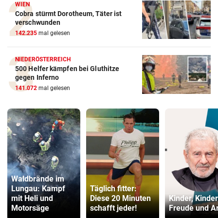
WIEN
Cobra stürmt Dorotheum, Täter ist
verschwunden
142.235
mal gelesen
NIEDERÖSTERREICH
500 Helfer kämpfen bei Gluthitze
gegen Inferno
141.072
mal gelesen
Waldbrände im
Lungau: Kampf
Täglich fitter:
mit Heli und
Diese 20 Minuten
Kinder, Kinder
Motorsäge
schafft jeder!
Freude und Ar