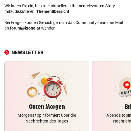
Wir laden Sie ein, bei einer aktuelleren themenrelevanten Story
mitzudiskutieren:
Themenübersicht
.
Bei Fragen können Sie sich gern an das Community-Team per Mail
an
forum@krone.at
wenden.
NEWSLETTER
Guten Morgen
Br
Morgens topinformiert über die
Abends topin
Nachrichten des Tages
Nachrich