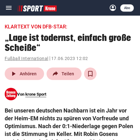
menu
account_circle
Navigation
Anmelden
Abo
close
Schließen
ein-/ausklappen
KLARTEXT VON DFB-STAR:
Abonnieren
„Lage ist todernst, einfach große
Scheiße“
account_circle
arrow_right
Anmelden
Fußball International
17.06.2023 12:02
pin_drop
arrow_right
Bundesland auswäh
Wien
play_arrow
Anhören
Teilen
bookmark
Merkliste
Von
krone Sport
Suchbegriff
search
Bei unseren deutschen Nachbarn ist ein Jahr vor
eingeben
der Heim-EM nichts zu spüren von Vorfreude und
Optimismus. Nach der 0:1-Niederlage gegen Polen
ist die Stimmung im Keller. Mit Robin Gosens