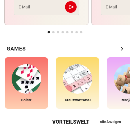
send
E-Mail
E-Mail
Abschicken
chevron_right
GAMES
Solitär
Kreuzworträtsel
Mahj
VORTEILSWELT
Alle Anzeigen