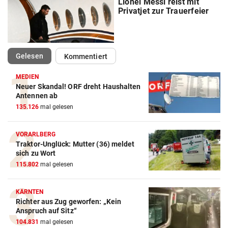
Lionel Messi reist mit
Privatjet zur Trauerfeier
(ausgewählt)
Gelesen
Kommentiert
MEDIEN
Neuer Skandal! ORF dreht Haushalten
Action-Cam Vergleich
Antennen ab
135.126
mal gelesen
ZUM VERGLEICH
Crosstrainer Vergleich
VORARLBERG
Traktor-Unglück: Mutter (36) meldet
ZUM VERGLEICH
sich zu Wort
115.802
mal gelesen
E-Bike Vergleich
ZUM VERGLEICH
KÄRNTEN
Richter aus Zug geworfen: „Kein
Elektro-Scooter Vergleich
Anspruch auf Sitz“
ZUM VERGLEICH
104.831
mal gelesen