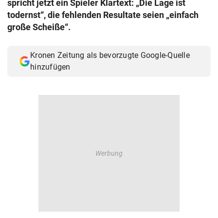
spricht jetzt ein Spieler Klartext: „Die Lage ist
© Krone Multimedia GmbH & Co KG 2026
todernst“, die fehlenden Resultate seien „einfach
Muthgasse 2, 1190 Wien
große Scheiße“.
Kronen Zeitung als bevorzugte Google-Quelle
hinzufügen