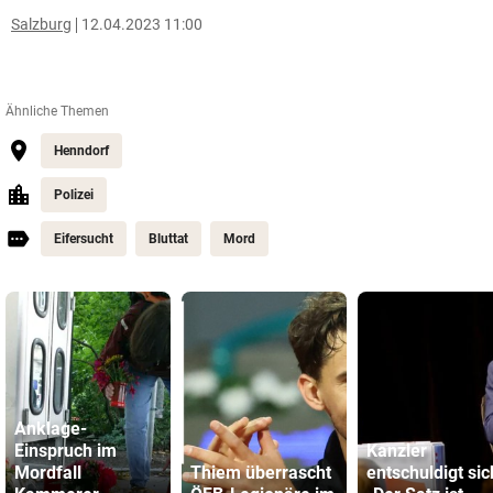
Salzburg
12.04.2023 11:00
Ähnliche Themen
Henndorf
Polizei
Eifersucht
Bluttat
Mord
Anklage-
Einspruch im
Kanzler
Mordfall
Thiem überrascht
entschuldigt sic