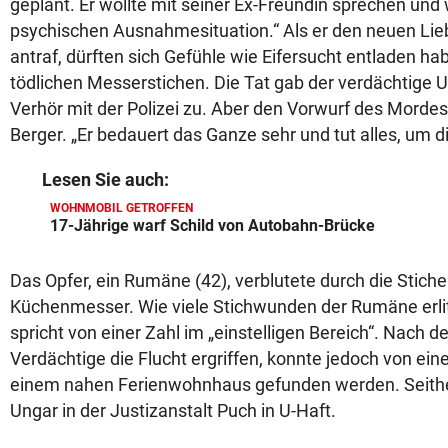
geplant. Er wollte mit seiner Ex-Freundin sprechen und 
psychischen Ausnahmesituation.“ Als er den neuen Lieb
antraf, dürften sich Gefühle wie Eifersucht entladen ha
tödlichen Messerstichen. Die Tat gab der verdächtige 
Verhör mit der Polizei zu. Aber den Vorwurf des Mordes 
Berger. „Er bedauert das Ganze sehr und tut alles, um d
Lesen Sie auch:
WOHNMOBIL GETROFFEN
17-Jährige warf Schild von Autobahn-Brücke
Das Opfer, ein Rumäne (42), verblutete durch die Stich
Küchenmesser. Wie viele Stichwunden der Rumäne erlitt, 
spricht von einer Zahl im „einstelligen Bereich“. Nach de
Verdächtige die Flucht ergriffen, konnte jedoch von ein
einem nahen Ferienwohnhaus gefunden werden. Seither
Ungar in der Justizanstalt Puch in U-Haft.