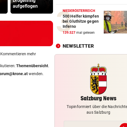
Drogenring
fordert Infantino
keine Mess
Verheerende Unwetter richt
aufgeflogen
zum Rücktritt auf
ist
massive Schäden an
NIEDERÖSTERREICH
500 Helfer kämpfen
bei Gluthitze gegen
LANGER EUROPACUPABEND
vor 
Inferno
Salzburg: Lob von Brasilien-
139.527
mal gelesen
und große Sorgen
NEWSLETTER
„KRONE“-KOLUMNE
vor 
ein Kommentieren mehr
Austria Salzburg setzt auf da
Leistungsprinzip
skutieren:
Themenübersicht
.
forum@krone.at
wenden.
TROTZ KRANKHEIT
vor 1
Starkoch Lafer kann’s nicht
lassen
Salzburg News
Topinformiert über die Nachricht
aus Salzburg