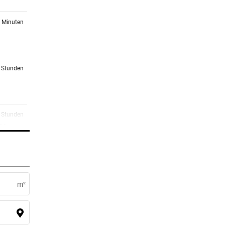
2 Minuten
2 Stunden
2 Stunden
Die
2 Stunden
im
m²
3 Stunden
en bei