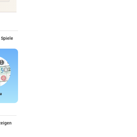
 Spiele
u
Snake
zeigen