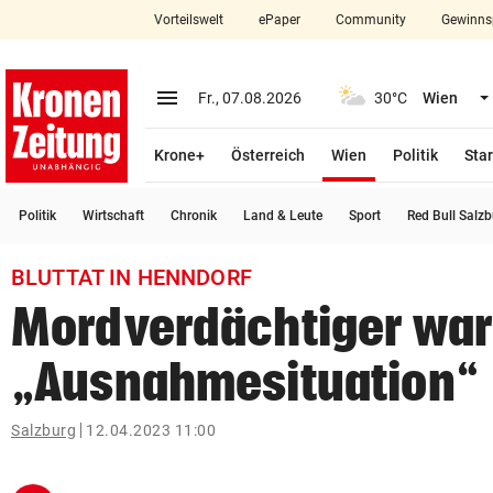
Vorteilswelt
ePaper
Community
Gewinns
close
Schließen
menu
Menü aufklappen
Fr., 07.08.2026
30°C
Wien
Abonnieren
(ausgewählt)
Krone+
Österreich
Wien
Politik
Star
account_circle
arrow_right
Anmelden
Politik
Wirtschaft
Chronik
Land & Leute
Sport
Red Bull Salz
pin_drop
arrow_right
Bundesland auswäh
Wien
BLUTTAT IN HENNDORF
bookmark
Merkliste
Mordverdächtiger war
„Ausnahmesituation“
Suchbegriff
search
eingeben
Salzburg
12.04.2023 11:00