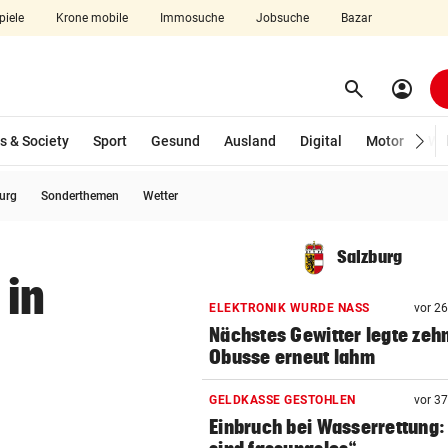
piele
Krone mobile
Immosuche
Jobsuche
Bazar
search
account_circle
Menü aufklappen
Suchen
s & Society
Sport
Gesund
Ausland
Digital
Motor
Wir
burg
Sonderthemen
Wetter
len
Salzburg
 in
ELEKTRONIK WURDE NASS
vor 2
Nächstes Gewitter legte zeh
Obusse erneut lahm
GELDKASSE GESTOHLEN
vor 3
Einbruch bei Wasserrettung: