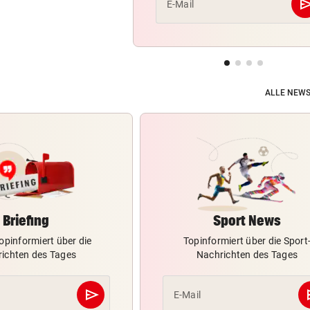
se
E-Mail
ALLE NEWS
Briefing
Sport News
opinformiert über die
Topinformiert über die Sport
ichten des Tages
Nachrichten des Tages
send
s
E-Mail
Abschicken