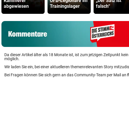
Kammerer
ÖFB-Legionäre im
„Der Satz ist
abgewiesen
Trainingslager
falsch“
Da dieser Artikel älter als 18 Monate ist, ist zum jetzigen Zeitpunkt k
möglich.
Wir laden Sie ein, bei einer aktuelleren themenrelevanten Story mitzudi
Bei Fragen können Sie sich gern an das Community-Team per Mail an