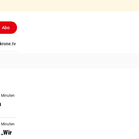
Abo
tschaft
krone.tv
Wissen
Gericht
Kolumnen
Freizeit
Reise
Ti
6 Minuten
n
7 Minuten
 „Wir