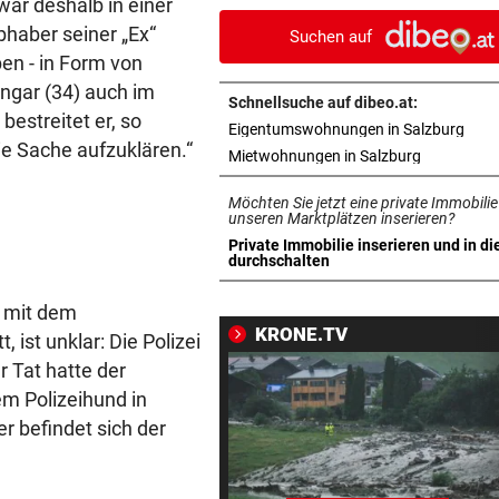
war deshalb in einer
den Festspielen
haber seiner „Ex“
Suchen auf
ben - in Form von
350 QUADRATMETER FEUER
vor 
Ungar (34) auch im
Waldbrand in Göriach konnt
Schnellsuche auf dibeo.at:
gelöscht werden
bestreitet er, so
in n
Eigentumswohnungen in Salzburg
ie Sache aufzuklären.“
in neuem T
Mietwohnungen in Salzburg
WIRBEL UM ARBEIT-SAGER
vor 
Kanzler entschuldigt sich: „
Möchten Sie jetzt eine private Immobilie
Satz ist falsch“
unseren Marktplätzen inserieren?
Private Immobilie inserieren und in di
in neuem Tab öffnen
durchschalten
SALZBURGER LIGA
vor 
Prognose: Ein Titelfavorit un
e mit dem
viele Unbekannte
KRONE.TV
ist unklar: Die Polizei
r Tat hatte der
NACH 14 JAHREN
vor 
em Polizeihund in
Freund: „Es war nicht leicht 
mich, zu gehen“
 befindet sich der
GRÖDIG-PRÄSIDENT
vor 