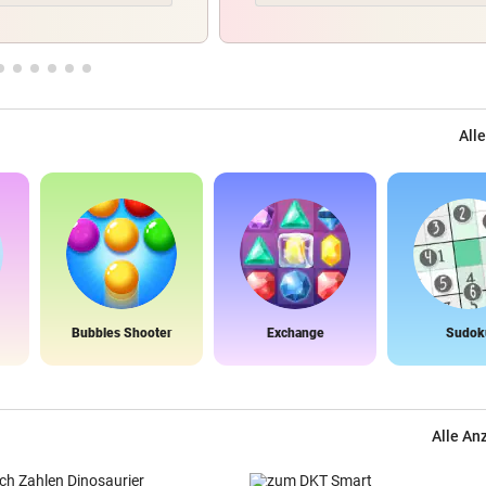
Alle
Bubbles Shooter
Exchange
Sudok
Alle An