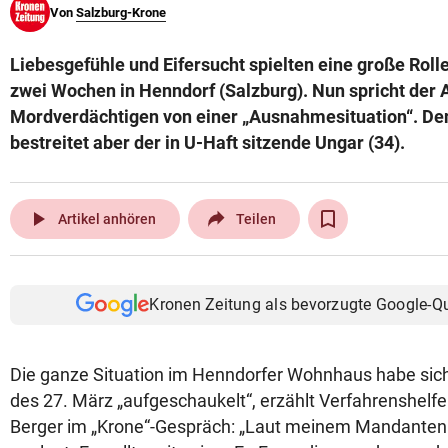
Von
Salzburg-Krone
© Krone Multimedia GmbH & Co KG 2026
Muthgasse 2, 1190 Wien
Liebesgefühle und Eifersucht spielten eine große Rolle 
zwei Wochen in Henndorf (Salzburg). Nun spricht der 
Mordverdächtigen von einer „Ausnahmesituation“. De
bestreitet aber der in U-Haft sitzende Ungar (34).
play_arrow
Artikel anhören
Teilen
Kronen Zeitung als bevorzugte Google-Q
Die ganze Situation im Henndorfer Wohnhaus habe sic
des 27. März „aufgeschaukelt“, erzählt Verfahrenshelf
Berger im „Krone“-Gespräch: „Laut meinem Mandanten w