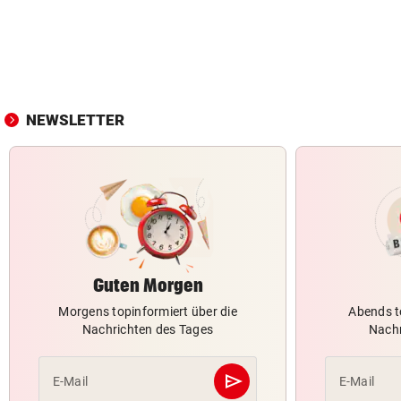
NEWSLETTER
Guten Morgen
Morgens topinformiert über die
Abends t
Nachrichten des Tages
Nachr
send
E-Mail
E-Mail
Abschicken