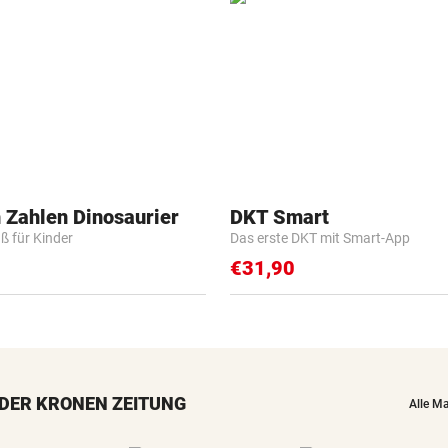
 Zahlen Dinosaurier
DKT Smart
ß für Kinder
Das erste DKT mit Smart-App
€31,90
DER KRONEN ZEITUNG
Alle M