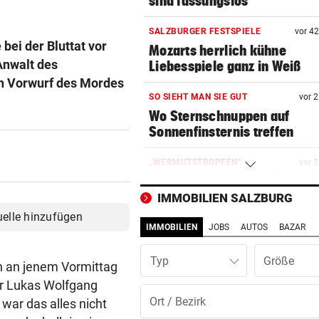
sind fassungslos“
SALZBURGER FESTSPIELE
vor 4
bei der Bluttat vor
Mozarts herrlich kühne
Anwalt des
Liebesspiele ganz in Weiß
n Vorwurf des Mordes
SO SIEHT MAN SIE GUT
vor 
Wo Sternschnuppen auf
Sonnenfinsternis treffen
„WERMUTSTROPFEN“
vor 
Verletzter Salzburg-Kicker: 
Diagnose ist da!
IMMOBILIEN SALZBURG
uelle hinzufügen
IMMOBILIEN
JOBS
AUTOS
BAZAR
SCHWIMM-EM IN PARIS
vor 
Halbfinal-Aus für Luca Karl 
Typ
K.o.-Sprintbewerb
h an jenem Vormittag
er Lukas Wolfgang
BEI „COSÌ FAN TUTTE“
vor 
ar das alles nicht
Premieren-Regen statt Reig