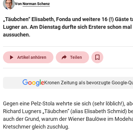
Von
Norman Schenz
© Krone Multimedia GmbH & Co KG 2026
Muthgasse 2, 1190 Wien
„Täubchen“ Elisabeth, Fonda und weitere 16 (!) Gäste 
Lugner an. Am Dienstag durfte sich Erstere schon mal
aussuchen.
play_arrow
Artikel anhören
Teilen
Kronen Zeitung als bevorzugte Google-Q
Gegen eine Pelz-Stola wehrte sie sich (sehr löblich!), ab
Richard Lugners „Täubchen“ (alias Elisabeth Schmid) b
auch der Grund, warum der Wiener Baulöwe im Modeh
Kretschmer gleich zuschlug.