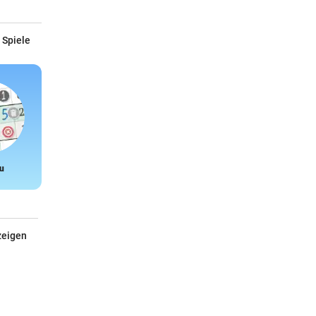
 Spiele
u
Snake
zeigen