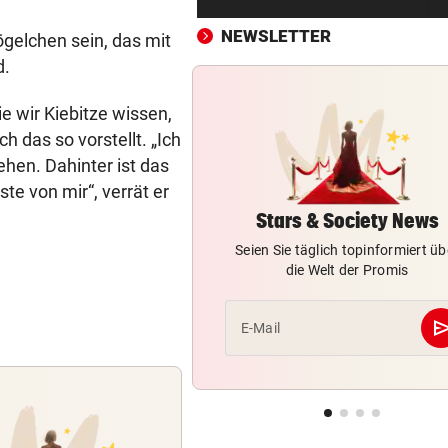
Druck kennt die SV Ried derz
einzig vom Klo
NEWSLETTER
Vögelchen sein, das mit
d.
TROTZDEM STARK BEI EM
vor ein
Beim Spazieren am Kopf verl
e wir Kiebitze wissen,
„War echt blöd“
ch das so vorstellt. „Ich
hen. Dahinter ist das
MARIO KUNASEK FORDERT:
vor ein
te von mir“, verrät er
Präventivhaft für Gefährder,
soll abschieben
Stars & Society News
Seien Sie täglich topinformiert üb
HEIL KEHRT HEIM
vor ein
die Welt der Promis
Pfeifkonzert? „Habe für den 
alles gegeben!“
se
E-Mail
LISL PERKAUS
vor ein
Wienerin stieß vor 100 Jahre
Rekord für Ewigkeit
NACH FRANKFURT-WECHSEL
vor ein