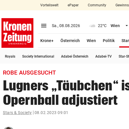
Vorteilswelt
ePaper
Community
Gewinns
close
Schließen
menu
Menü aufklappen
Sa., 08.08.2026
22°C
Wien
Abonnieren
Krone+
Österreich
Wien
Politik
Star
account_circle
arrow_right
Anmelden
Royals
Society International
Adabei Österreich
Adabei-TV
Star-S
pin_drop
arrow_right
Bundesland auswäh
Wien
ROBE AUSGESUCHT
bookmark
Merkliste
Lugners „Täubchen“ is
Opernball adjustiert
Suchbegriff
search
eingeben
Stars & Society
08.02.2023 09:01