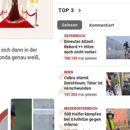
Klepeisz: „Herausforderung,
chevron_right
TOP 3
ich haben wollte“
(ausgewählt)
Gelesen
Kommentiert
ANDREAS HERZOG:
vor ein
„Nur Pflicht erfüllt, brauche
ÖSTERREICH
Ausrufezeichen!“
Erneuter Allzeit-
Rekord ++ Hitze
 sich dann in der
noch nicht vorbei
VERATSCHNIG GEGEN „EX“
vor ein
Fonda genau weiß,
160.139
mal gelesen
Bullen-Ass: „Dann würde ic
gegen den WAC jubeln!“
WIEN
Cobra stürmt
„EXTREM ANSTRENGEND“
vor 
Dorotheum, Täter ist
Arzt auf Auslandsmission:
verschwunden
„Südsudan ist vergessen“
141.353
mal gelesen
MÜHSAME ENERGIEWENDE
vor 
NIEDERÖSTERREICH
Heikler Kraftakt: Neue Wind
500 Helfer kämpfen
bei Gluthitze gegen
brauchen Geduld
Inferno