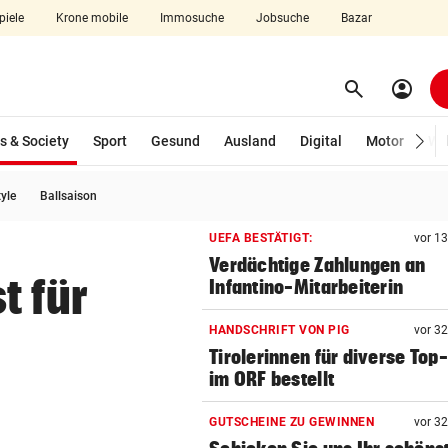
piele
Krone mobile
Immosuche
Jobsuche
Bazar
search
account_circle
Menü aufklappen
Suchen
(ausgewählt)
s & Society
Sport
Gesund
Ausland
Digital
Motor
Wir
tyle
Ballsaison
len
UEFA BESTÄTIGT:
vor 1
Verdächtige Zahlungen an
t für
Infantino-Mitarbeiterin
HANDSCHRIFT VON PIG
vor 3
Tirolerinnen für diverse Top
im ORF bestellt
GUTSCHEINE ZU GEWINNEN
vor 3