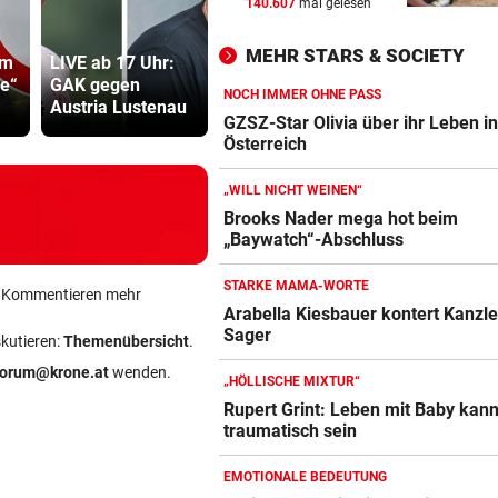
140.607
mal gelesen
„KRONE“-KOMMENTAR
vor 
Das Märchen der deutschen
MEHR STARS & SOCIETY
um
LIVE ab 17 Uhr:
Land Salzburg
Präventivha
Autobauer
ge“
GAK gegen
hält dem S-Link
Gefährder,
NOCH IMMER OHNE PASS
Austria Lustenau
die Bahn frei
soll abschi
LANGEWEILE ALS MOTIV
vor 
GZSZ-Star Olivia über ihr Leben i
Jugendbande machte auch v
Österreich
Gotteshaus nicht Halt
„WILL NICHT WEINEN“
ZWISCHEN HIMMEL & ERDE
vor 
Brooks Nader mega hot beim
„Baywatch“-Abschluss
Über Tattoos und die Krux mi
Individualität
STARKE MAMA-WORTE
ein Kommentieren mehr
Arabella Kiesbauer kontert Kanzle
Sager
skutieren:
Themenübersicht
.
forum@krone.at
wenden.
„HÖLLISCHE MIXTUR“
Rupert Grint: Leben mit Baby kan
traumatisch sein
EMOTIONALE BEDEUTUNG