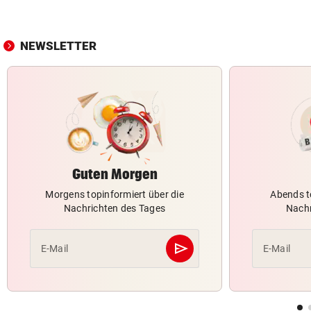
NEWSLETTER
Guten Morgen
Morgens topinformiert über die
Abends t
Nachrichten des Tages
Nachr
send
E-Mail
E-Mail
Abschicken