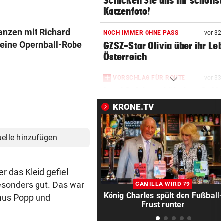
Schicken Sie uns Ihr schöns
Katzenfoto!
tanzen mit Richard
NOCH IMMER OHNE PASS
vor 3
 eine Opernball-Robe
GZSZ-Star Olivia über ihr Le
Österreich
VORSCHLAG FÜR ROUTE
vor 3
Land Salzburg hält dem S-Li
Bahn frei
KRONE.TV
POSSE UM ÖFB-CAMPUS
vor 3
Wie Bezirksvorsteher Nevriv
uelle hinzufügen
der MA 7 scheitert
4933,33 € VON BLINDEM
vor 3
er das Kleid gefiel
Grillhaus-Abzocke: Neuer N
esonders gut. Das war
CAMILLA WIRD 79
und weiter geht‘s
König Charles spült den Fußball
aus Popp und
Frust runter
UMBAU IM STADION
vor 4