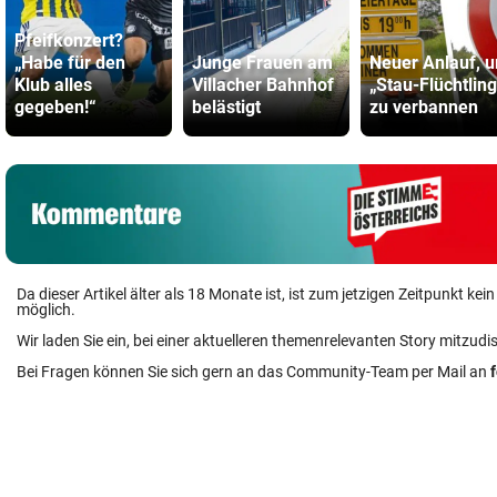
Pfeifkonzert?
„Habe für den
Junge Frauen am
Neuer Anlauf, 
Klub alles
Villacher Bahnhof
„Stau-Flüchtlin
gegeben!“
belästigt
zu verbannen
Da dieser Artikel älter als 18 Monate ist, ist zum jetzigen Zeitpunkt k
möglich.
Wir laden Sie ein, bei einer aktuelleren themenrelevanten Story mitzudi
Bei Fragen können Sie sich gern an das Community-Team per Mail an