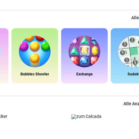
Alle
Bubbles Shooter
Exchange
Sudok
Alle An