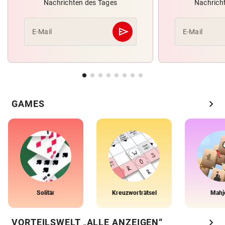
Nachrichten des Tages
Nachrich
send
E-Mail
E-Mail
Abschicken
chevron_right
GAMES
Solitär
Kreuzworträtsel
Mahj
chevron_right
VORTEILSWELT „ALLE ANZEIGEN“