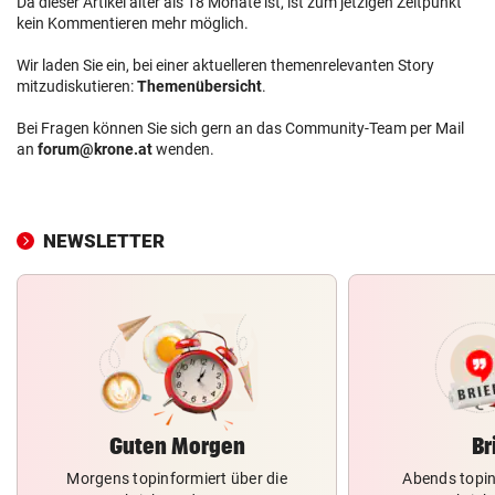
Da dieser Artikel älter als 18 Monate ist, ist zum jetzigen Zeitpunkt
kein Kommentieren mehr möglich.
Wir laden Sie ein, bei einer aktuelleren themenrelevanten Story
mitzudiskutieren:
Themenübersicht
.
Bei Fragen können Sie sich gern an das Community-Team per Mail
an
forum@krone.at
wenden.
NEWSLETTER
Guten Morgen
Br
Morgens topinformiert über die
Abends topin