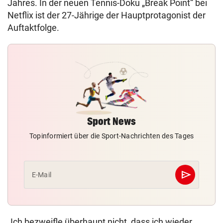
Jahres. In der neuen Tennis-Doku „Break Point“ bei
Netflix ist der 27-Jährige der Hauptprotagonist der
Auftaktfolge.
Sport News
Topinformiert über die Sport-Nachrichten des Tages
send
E-Mail
Abschicken
„Ich bezweifle überhaupt nicht, dass ich wieder