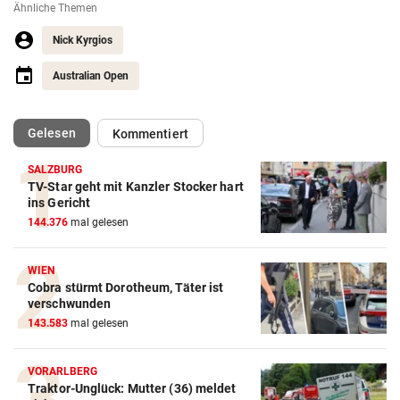
Ähnliche Themen
Nick Kyrgios
Australian Open
(ausgewählt)
Gelesen
Kommentiert
SALZBURG
TV-Star geht mit Kanzler Stocker hart
Action-Cam Vergleich
ins Gericht
144.376
mal gelesen
ZUM VERGLEICH
Crosstrainer Vergleich
WIEN
Cobra stürmt Dorotheum, Täter ist
ZUM VERGLEICH
verschwunden
143.583
mal gelesen
E-Bike Vergleich
ZUM VERGLEICH
VORARLBERG
Traktor-Unglück: Mutter (36) meldet
Elektro-Scooter Vergleich