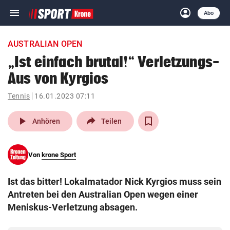
menu
account_circle
Navigation
Anmelden
Abo
close
Schließen
ein-/ausklappen
AUSTRALIAN OPEN
Abonnieren
„Ist einfach brutal!“ Verletzungs-
Aus von Kyrgios
account_circle
arrow_right
Anmelden
Tennis
16.01.2023 07:11
pin_drop
arrow_right
Bundesland auswäh
Wien
play_arrow
Anhören
Teilen
bookmark
Merkliste
Von
krone Sport
Suchbegriff
search
Ist das bitter! Lokalmatador Nick Kyrgios muss sein
eingeben
Antreten bei den Australian Open wegen einer
Meniskus-Verletzung absagen.