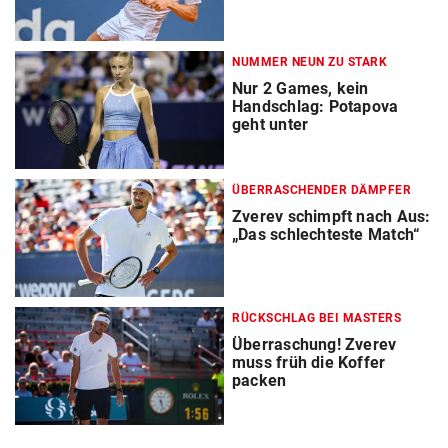
NUMMER NEUN ZU STARK
Nur 2 Games, kein
Handschlag: Potapova
geht unter
ÜBERRASCHENDER DÄMPFER
Zverev schimpft nach Aus:
„Das schlechteste Match“
RÜCKSCHLAG BEI MASTERS
Überraschung! Zverev
muss früh die Koffer
packen