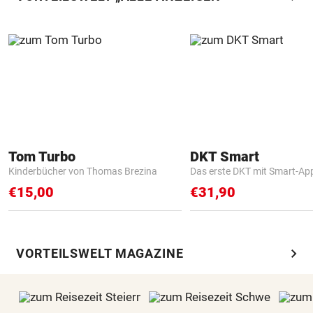
Tom Turbo
DKT Smart
Kinderbücher von Thomas Brezina
Das erste DKT mit Smart-Ap
€15,00
€31,90
chevron_right
VORTEILSWELT MAGAZINE