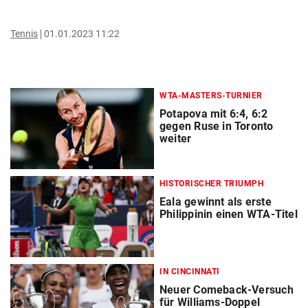
Tennis
01.01.2023 11:22
WTA-MASTERS-TURNIER
Potapova mit 6:4, 6:2
gegen Ruse in Toronto
weiter
HISTORISCHER TRIUMPH
Eala gewinnt als erste
Philippinin einen WTA-Titel
IN CINCINNATI
Neuer Comeback-Versuch
für Williams-Doppel