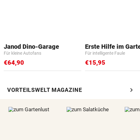
Janod Dino-Garage
Erste Hilfe im Gart
Für kleine Autofans
Für intelligente Faule
€64,90
€15,95
chevron_right
VORTEILSWELT MAGAZINE