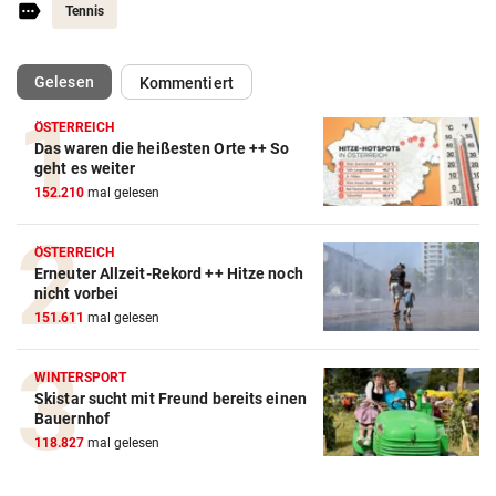
Tennis
(ausgewählt)
Gelesen
Kommentiert
ÖSTERREICH
Das waren die heißesten Orte ++ So
Action-Cam Vergleich
geht es weiter
152.210
mal gelesen
ZUM VERGLEICH
Crosstrainer Vergleich
ÖSTERREICH
Erneuter Allzeit-Rekord ++ Hitze noch
ZUM VERGLEICH
nicht vorbei
151.611
mal gelesen
E-Bike Vergleich
ZUM VERGLEICH
WINTERSPORT
Skistar sucht mit Freund bereits einen
Elektro-Scooter Vergleich
Bauernhof
ZUM VERGLEICH
118.827
mal gelesen
Ergometer Vergleich