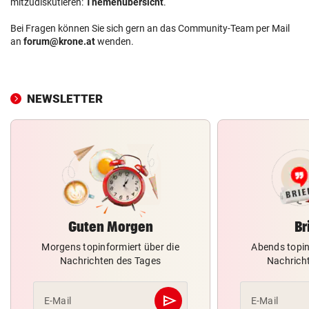
mitzudiskutieren:
Themenübersicht
.
Bei Fragen können Sie sich gern an das Community-Team per Mail
an
forum@krone.at
wenden.
NEWSLETTER
Guten Morgen
Br
Morgens topinformiert über die
Abends topin
Nachrichten des Tages
Nachrich
send
E-Mail
E-Mail
Abschicken