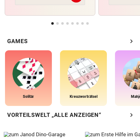
chevron_right
GAMES
Solitär
Kreuzworträtsel
Mahj
chevron_right
VORTEILSWELT „ALLE ANZEIGEN“