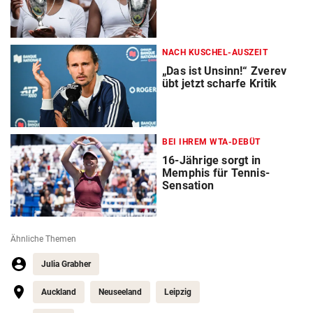
NACH KUSCHEL-AUSZEIT
„Das ist Unsinn!“ Zverev
übt jetzt scharfe Kritik
BEI IHREM WTA-DEBÜT
16-Jährige sorgt in
Memphis für Tennis-
Sensation
Ähnliche Themen
Julia Grabher
Auckland
Neuseeland
Leipzig