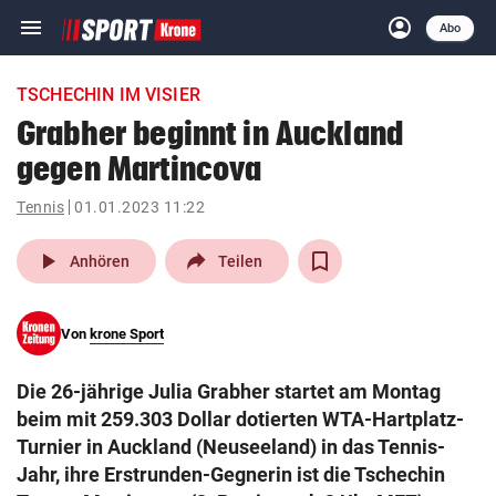
menu
account_circle
Navigation
Anmelden
Abo
close
Schließen
ein-/ausklappen
TSCHECHIN IM VISIER
Abonnieren
Grabher beginnt in Auckland
gegen Martincova
account_circle
arrow_right
Anmelden
Tennis
01.01.2023 11:22
pin_drop
arrow_right
Bundesland auswäh
Wien
play_arrow
Anhören
Teilen
bookmark
Merkliste
Von
krone Sport
Suchbegriff
search
Die 26-jährige Julia Grabher startet am Montag
eingeben
beim mit 259.303 Dollar dotierten WTA-Hartplatz-
Turnier in Auckland (Neuseeland) in das Tennis-
Jahr, ihre Erstrunden-Gegnerin ist die Tschechin