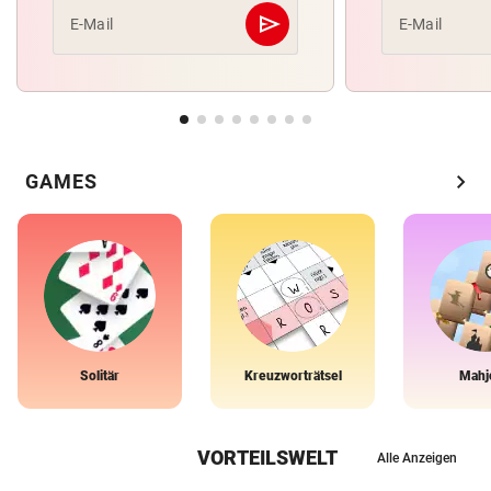
send
E-Mail
E-Mail
Abschicken
chevron_right
GAMES
Solitär
Kreuzworträtsel
Mahj
VORTEILSWELT
Alle Anzeigen