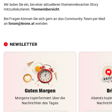
Wir laden Sie ein, bei einer aktuelleren themenrelevanten Story
mitzudiskutieren:
Themenübersicht
.
Bei Fragen können Sie sich gern an das Community-Team per Mail
an
forum@krone.at
wenden.
NEWSLETTER
Guten Morgen
Br
Morgens topinformiert über die
Abends topin
Nachrichten des Tages
Nachrich