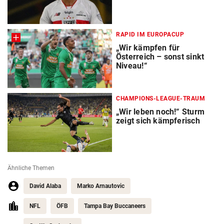
RAPID IM EUROPACUP
„Wir kämpfen für
Österreich – sonst sinkt
Niveau!“
CHAMPIONS-LEAGUE-TRAUM
„Wir leben noch!“ Sturm
zeigt sich kämpferisch
Ähnliche Themen
David Alaba
Marko Arnautovic
NFL
ÖFB
Tampa Bay Buccaneers