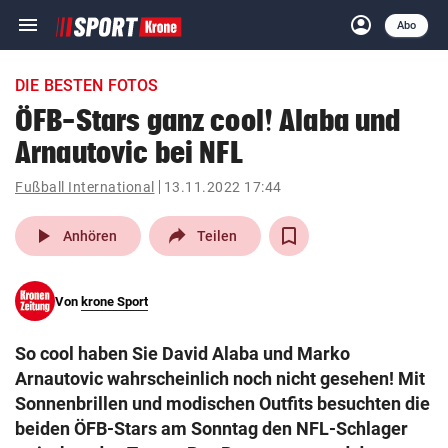
menu
account_circle
Navigation
Anmelden
Abo
close
Schließen
ein-/ausklappen
DIE BESTEN FOTOS
Abonnieren
ÖFB-Stars ganz cool! Alaba und
Arnautovic bei NFL
account_circle
arrow_right
Anmelden
Fußball International
13.11.2022 17:44
pin_drop
arrow_right
Bundesland auswäh
Wien
play_arrow
Anhören
Teilen
bookmark
Merkliste
Von
krone Sport
Suchbegriff
search
So cool haben Sie David Alaba und Marko
eingeben
Arnautovic wahrscheinlich noch nicht gesehen! Mit
Sonnenbrillen und modischen Outfits besuchten die
beiden ÖFB-Stars am Sonntag den NFL-Schlager