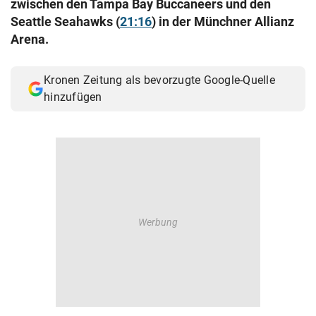
zwischen den Tampa Bay Buccaneers und den
© Krone Multimedia GmbH & Co KG 2026
Seattle Seahawks (
21:16
) in der Münchner Allianz
Muthgasse 2, 1190 Wien
Arena.
Kronen Zeitung als bevorzugte Google-Quelle
hinzufügen