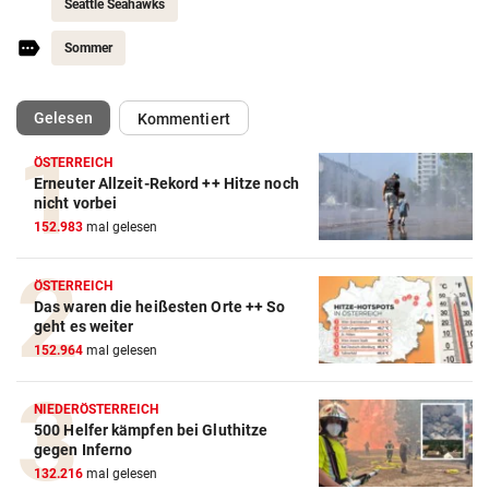
Seattle Seahawks
Sommer
(ausgewählt)
Gelesen
Kommentiert
ÖSTERREICH
Erneuter Allzeit-Rekord ++ Hitze noch
Action-Cam Vergleich
nicht vorbei
152.983
mal gelesen
ZUM VERGLEICH
Crosstrainer Vergleich
ÖSTERREICH
Das waren die heißesten Orte ++ So
ZUM VERGLEICH
geht es weiter
152.964
mal gelesen
E-Bike Vergleich
ZUM VERGLEICH
NIEDERÖSTERREICH
500 Helfer kämpfen bei Gluthitze
Elektro-Scooter Vergleich
gegen Inferno
ZUM VERGLEICH
132.216
mal gelesen