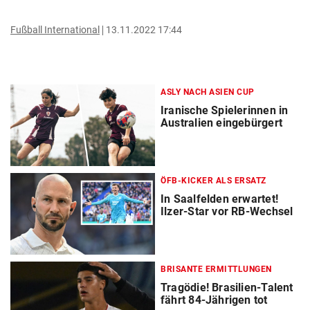
Fußball International
13.11.2022 17:44
ASLY NACH ASIEN CUP
Iranische Spielerinnen in
Australien eingebürgert
ÖFB-KICKER ALS ERSATZ
In Saalfelden erwartet!
Ilzer-Star vor RB-Wechsel
BRISANTE ERMITTLUNGEN
Tragödie! Brasilien-Talent
fährt 84-Jährigen tot