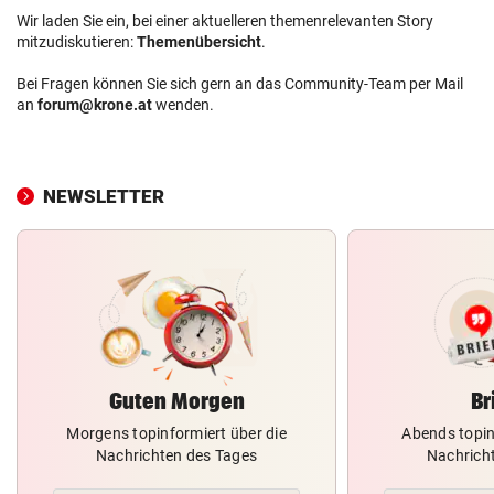
Wir laden Sie ein, bei einer aktuelleren themenrelevanten Story
mitzudiskutieren:
Themenübersicht
.
Bei Fragen können Sie sich gern an das Community-Team per Mail
an
forum@krone.at
wenden.
NEWSLETTER
Guten Morgen
Br
Morgens topinformiert über die
Abends topin
Nachrichten des Tages
Nachrich