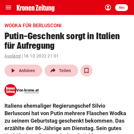
menu
account_circle
Navigation
Anmelden
Abo
close
Schließen
ein-/ausklappen
WODKA FÜR BERLUSCONI
Abonnieren
Putin-Geschenk sorgt in Italien
für Aufregung
account_circle
arrow_right
Anmelden
Ausland
18.10.2022 21:01
pin_drop
arrow_right
Bundesland auswäh
Wien
play_arrow
Anhören
Teilen
bookmark
Merkliste
Von
krone.at
Suchbegriff
search
Italiens ehemaliger Regierungschef Silvio
eingeben
Berlusconi hat von Putin mehrere Flaschen Wodka
zu seinem Geburtstag geschenkt bekommen. Das
erzählte der 86-Jährige am Dienstag. Sein gutes