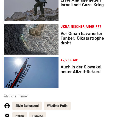
Erste Anklage gegen
Israeli seit Gaza-Krieg
UKRAINISCHER ANGRIFF?
Vor Oman havarierter
Tanker: Ölkatastrophe
droht
42,2 GRAD!
Auch in der Slowakei
neuer Allzeit-Rekord
Ähnliche Themen
Silvio Berlusconi
Wladimir Putin
Italien
Ukraine