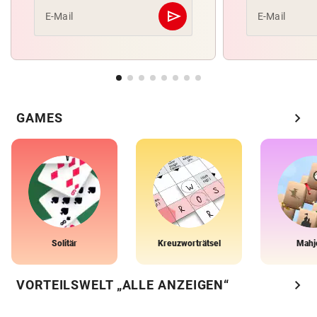
send
E-Mail
E-Mail
Abschicken
chevron_right
GAMES
Solitär
Kreuzworträtsel
Mahj
chevron_right
VORTEILSWELT „ALLE ANZEIGEN“