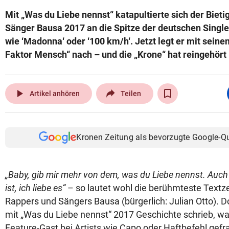
Mit „Was du Liebe nennst“ katapultierte sich der Biet
Sänger Bausa 2017 an die Spitze der deutschen Singlec
wie ‘Madonna‘ oder ‘100 km/h‘. Jetzt legt er mit sein
Faktor Mensch“ nach – und die „Krone“ hat reingehört .
play_arrow
Artikel anhören
Teilen
Kronen Zeitung als bevorzugte Google-Q
„Baby, gib mir mehr von dem, was du Liebe nennst. Auch
ist, ich liebe es“
– so lautet wohl die berühmteste Textze
Rappers und Sängers Bausa (bürgerlich: Julian Otto). 
mit „Was du Liebe nennst“ 2017 Geschichte schrieb, war
Feature-Gast bei Artists wie Capo oder Haftbefehl gefr