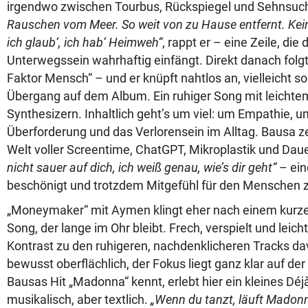
irgendwo zwischen Tourbus, Rückspiegel und Sehnsuc
Rauschen vom Meer. So weit von zu Hause entfernt. Kein
ich glaub‘, ich hab‘ Heimweh
“
, rappt er – eine Zeile, die
Unterwegssein wahrhaftig einfängt. Direkt danach folgt 
Faktor Mensch“ – und er knüpft nahtlos an, vielleicht so
Übergang auf dem Album. Ein ruhiger Song mit leichte
Synthesizern. Inhaltlich geht’s um viel: um Empathie, 
Überforderung und das Verlorensein im Alltag. Bausa ze
Welt voller Screentime, ChatGPT, Mikroplastik und Da
nicht sauer auf dich, ich weiß genau, wie’s dir geht“
– eine
beschönigt und trotzdem Mitgefühl für den Menschen z
„Moneymaker“ mit Aymen klingt eher nach einem kurze
Song, der lange im Ohr bleibt. Frech, verspielt und leich
Kontrast zu den ruhigeren, nachdenklicheren Tracks davo
bewusst oberflächlich, der Fokus liegt ganz klar auf d
Bausas Hit „Madonna“ kennt, erlebt hier ein kleines Déj
musikalisch, aber textlich.
„Wenn du tanzt, läuft Madonna