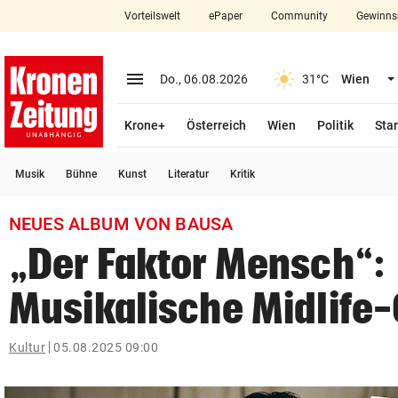
Vorteilswelt
ePaper
Community
Gewinns
close
Schließen
menu
Menü aufklappen
Do., 06.08.2026
31°C
Wien
Abonnieren
Krone+
Österreich
Wien
Politik
Star
account_circle
arrow_right
Anmelden
Musik
Bühne
Kunst
Literatur
Kritik
pin_drop
arrow_right
Bundesland auswäh
Wien
NEUES ALBUM VON BAUSA
bookmark
Merkliste
„Der Faktor Mensch“:
Musikalische Midlife-
Suchbegriff
search
eingeben
Kultur
05.08.2025 09:00