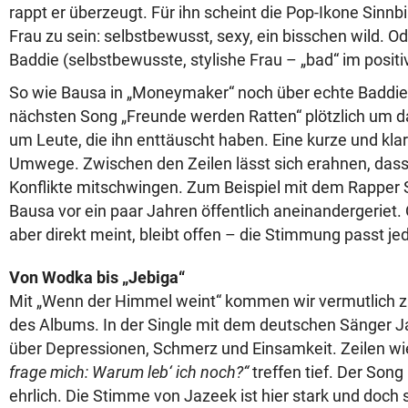
rappt er überzeugt. Für ihn scheint die Pop-Ikone Sinnbi
Frau zu sein: selbstbewusst, sexy, ein bisschen wild. O
Baddie (selbstbewusste, stylishe Frau – „bad“ im positi
So wie Bausa in „Moneymaker“ noch über echte Baddies
nächsten Song „Freunde werden Ratten“ plötzlich um d
um Leute, die ihn enttäuscht haben. Eine kurze und kl
Umwege. Zwischen den Zeilen lässt sich erahnen, dass 
Konflikte mitschwingen. Zum Beispiel mit dem Rapper S
Bausa vor ein paar Jahren öffentlich aneinandergeriet. 
aber direkt meint, bleibt offen – die Stimmung passt jed
Von Wodka bis „Jebiga“
Mit
„Wenn der Himmel weint“ kommen wir vermutlich z
des Albums. In der Single mit dem deutschen Sänger 
über Depressionen, Schmerz und Einsamkeit. Zeilen w
frage mich: Warum leb‘ ich noch?“
treffen tief. Der Song 
ehrlich. Die Stimme von Jazeek ist hier stark und doch s