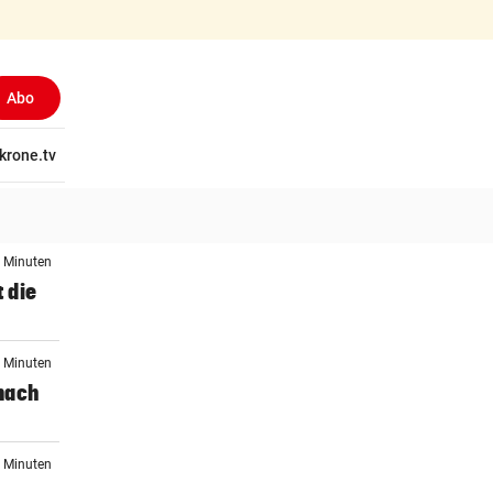
Abo
tschaft
krone.tv
Wissen
Gericht
Kolumnen
Freizeit
Reise
Ti
0 Minuten
t die
4 Minuten
nach
1 Minuten