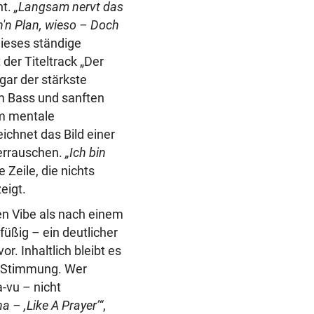
ht.
„Langsam nervt das
'n Plan, wieso – Doch
 dieses ständige
der Titeltrack „Der
gar der stärkste
m Bass und sanften
um mentale
ichnet das Bild einer
uerrauschen.
„Ich bin
 Zeile, die nichts
eigt.
n Vibe als nach einem
tfüßig – ein deutlicher
r. Inhaltlich bleibt es
er Stimmung. Wer
à-vu – nicht
 – ,Like A Prayer’“
,