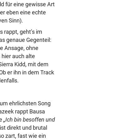
ld für eine gewisse Art
der eben eine echte
ven Sinn).
 rappt, geht’s im
as genaue Gegenteil:
are Ansage, ohne
hier auch alte
ierra Kidd, mit dem
Ob er ihn in dem Track
enfalls.
um ehrlichsten Song
Jazeek rappt Bausa
ie
„Ich bin besoffen und
ist direkt und brutal
o zart, fast wie ein