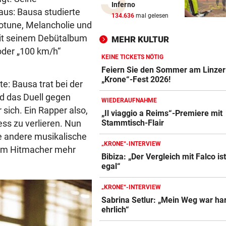
Inferno
aus: Bausa studierte
Pioneers Vorarlberg kennen 
134.636
mal gelesen
neuen Headcoach
otune, Melancholie und
it seinem Debütalbum
MEHR KULTUR
RAUS AUS KOMFORTZONE
vor ein
oder „100 km/h“
„Der nächste Schritt“:
KEINE TICKETS NÖTIG
Olympiasieger „geht fremd“
Feiern Sie den Sommer am Linzer
„Krone“-Fest 2026!
te: Bausa trat bei der
FREIHEIT IN KASACHSTAN
vor ein
d das Duell gegen
WIEDERAUFNAHME
Geschenk Putins: Tigerdam
sich. Ein Rapper also,
„Il viaggio a Reims“-Premiere mit
sprintet in Freiheit
ss zu verlieren. Nun
Stammtisch-Flair
e andere musikalische
VON HINTEN GEPACKT
vor ein
„KRONE“-INTERVIEW
dem Hitmacher mehr
25-jähriger Mann in Park ge
Bibiza: „Der Vergleich mit Falco is
und ausgeraubt
egal“
MUSKEL-COMEBACK
vor ein
„KRONE“-INTERVIEW
Russell Crowe: 25 Kilo
Sabrina Setlur: „Mein Weg war har
Übergewicht wegtrainiert!
ehrlich“