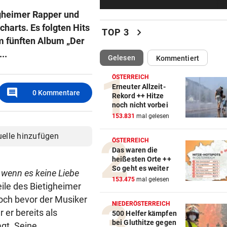
Goldpreis legte diese Woche
igheimer Rapper und
neuen Höhenflug hin
harts. Es folgten Hits
chevron_right
TOP 3
em fünften Album „Der
REKORDSOMMER IN Ö
vor ein
Hitze, Brände, Unwetter:
..
(ausgewählt)
Gelesen
Kommentiert
Einsatzkräfte gefordert!
ÖSTERREICH
FITNESS-TEST BESTANDEN
vor ein
Erneuter Allzeit-
comment
0
Kommentare
Rekord ++ Hitze
Weißhaidinger kann an
noch nicht vorbei
Leichtathletik-EM teilnehme
153.831
mal gelesen
11-JÄHRIGE MISSBRAUCHT
vor ein
uelle hinzufügen
ÖSTERREICH
Vater lockte Vergewaltiger a
Das waren die
TikTok in Falle
heißesten Orte ++
So geht es weiter
 wenn es keine Liebe
DISKUTIEREN SIE MIT!
vor ein
153.475
mal gelesen
ile des Bietigheimer
Wasserknappheit: Sparen Si
Doch bevor der Musiker
schon?
NIEDERÖSTERREICH
 er bereits als
500 Helfer kämpfen
bei Gluthitze gegen
agt. Seine
EINE INTERNE LÖSUNG
vor ein