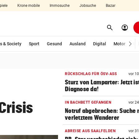
piele
Krone mobile
Immosuche
Jobsuche
Bazar
search
account_circle
Menü aufklappen
Suchen
s & Society
Sport
Gesund
Ausland
Digital
Motor
Wir
len
RÜCKSCHLAG FÜR ÖSV-ASS
vor 1
Sturz von Lamparter: Jetzt is
Diagnose da!
Crisis
IN BACHBETT GEFANGEN
vor 2
Notruf abgebrochen: Suche 
verletztem Wanderer
ABREISE AUS SAALFELDEN
vor 3