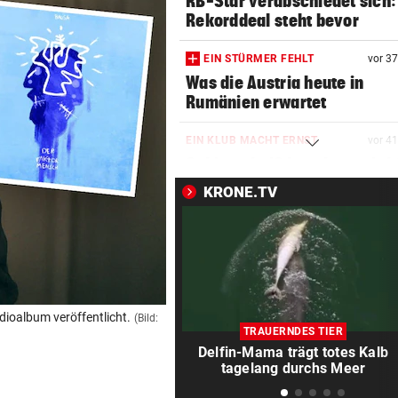
RB-Star verabschiedet sich:
Rekorddeal steht bevor
EIN STÜRMER FEHLT
vor 3
Was die Austria heute in
Rumänien erwartet
EIN KLUB MACHT ERNST
vor 4
Sabitzer heiß begehrt – wird
zum Knackpunkt?
KRONE.TV
NÄCHSTE ABHÖR-AFFÄRE:
vor ein
SPÖ und ÖVP wollen die Cau
Lederer aussitzen
OSV-DUO IN PARIS
vor ein
dioalbum veröffentlicht.
(Bild:
Knoll und Lotfi ziehen vom T
TRAUERNDES TIER
ins EM-Finale ein
Delfin-Mama trägt totes Kalb
tagelang durchs Meer
PLUS FÜNF PROZENT
vor ein