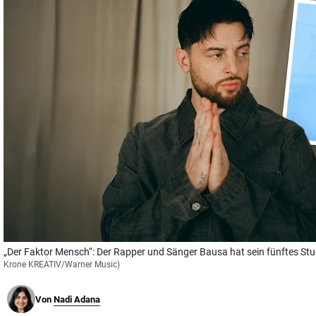
© Krone Multimedia GmbH & Co KG 2026
Muthgasse 2, 1190 Wien
„Der Faktor Mensch“: Der Rapper und Sänger Bausa hat sein fünftes Stu
Krone KREATIV/Warner Music)
Von
Nadi Adana