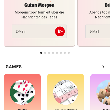
Guten Morgen
Br
Morgens topinformiert über die
Abends topin
Nachrichten des Tages
Nachrich
send
E-Mail
E-Mail
Abschicken
chevron_right
GAMES