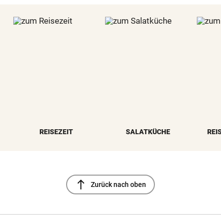
REISEZEIT
SALATKÜCHE
REI
north
Zurück nach oben