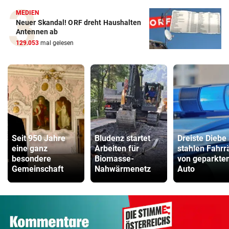
MEDIEN
Neuer Skandal! ORF dreht Haushalten
Antennen ab
129.053
mal gelesen
Seit 950 Jahre
Bludenz startet
Dreiste Diebe
eine ganz
Arbeiten für
stahlen Fahrr
besondere
Biomasse-
von geparkte
Gemeinschaft
Nahwärmenetz
Auto