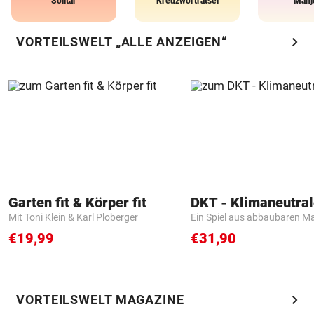
Solitär
Kreuzworträtsel
Mahj
chevron_right
VORTEILSWELT „ALLE ANZEIGEN“
Garten fit & Körper fit
Mit Toni Klein & Karl Ploberger
Ein Spiel aus abbaubaren Ma
€19,99
€31,90
chevron_right
VORTEILSWELT MAGAZINE