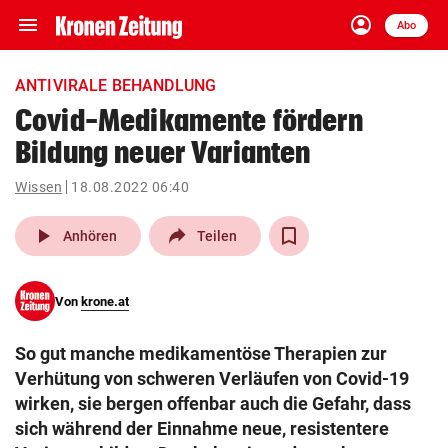
menu
account_circle
Navigation
Anmelden
Abo
close
Schließen
ein-/ausklappen
ANTIVIRALE BEHANDLUNG
Abonnieren
Covid-Medikamente fördern
Bildung neuer Varianten
account_circle
arrow_right
Anmelden
Wissen
18.08.2022 06:40
pin_drop
arrow_right
Bundesland auswäh
Wien
play_arrow
Anhören
Teilen
bookmark
Merkliste
Von
krone.at
Suchbegriff
search
So gut manche medikamentöse Therapien zur
eingeben
Verhütung von schweren Verläufen von Covid-19
wirken, sie bergen offenbar auch die Gefahr, dass
sich während der Einnahme neue, resistentere