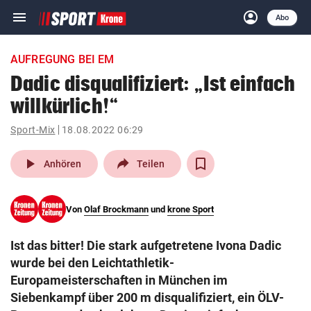
menu
account_circle
Navigation
Anmelden
Abo
close
Schließen
ein-/ausklappen
AUFREGUNG BEI EM
Abonnieren
Dadic disqualifiziert: „Ist einfach
willkürlich!“
account_circle
arrow_right
Anmelden
Sport-Mix
18.08.2022 06:29
pin_drop
arrow_right
Bundesland auswäh
Wien
play_arrow
Anhören
Teilen
bookmark
Merkliste
Von
Olaf Brockmann
und
krone Sport
Suchbegriff
search
Ist das bitter! Die stark aufgetretene Ivona Dadic
eingeben
wurde bei den Leichtathletik-
Europameisterschaften in München im
Siebenkampf über 200 m disqualifiziert, ein ÖLV-