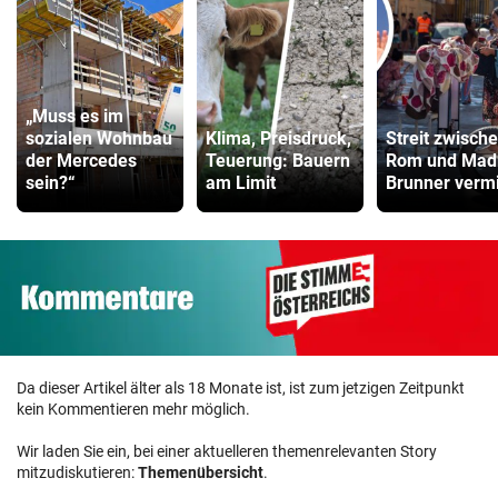
„Muss es im
sozialen Wohnbau
Klima, Preisdruck,
Streit zwisch
der Mercedes
Teuerung: Bauern
Rom und Madr
sein?“
am Limit
Brunner vermi
Da dieser Artikel älter als 18 Monate ist, ist zum jetzigen Zeitpunkt
kein Kommentieren mehr möglich.
Wir laden Sie ein, bei einer aktuelleren themenrelevanten Story
mitzudiskutieren:
Themenübersicht
.