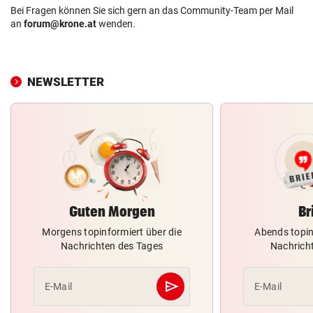
Bei Fragen können Sie sich gern an das Community-Team per Mail
an
forum@krone.at
wenden.
NEWSLETTER
Guten Morgen
Br
Morgens topinformiert über die
Abends topin
Nachrichten des Tages
Nachrich
send
E-Mail
E-Mail
Abschicken