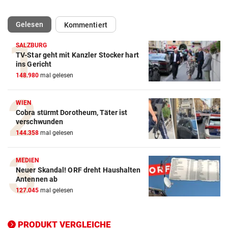
(ausgewählt)
Gelesen
Kommentiert
SALZBURG
TV-Star geht mit Kanzler Stocker hart
Action-Cam Vergleich
ins Gericht
148.980
mal gelesen
ZUM VERGLEICH
Crosstrainer Vergleich
WIEN
Cobra stürmt Dorotheum, Täter ist
ZUM VERGLEICH
verschwunden
144.358
mal gelesen
E-Bike Vergleich
ZUM VERGLEICH
MEDIEN
Neuer Skandal! ORF dreht Haushalten
Elektro-Scooter Vergleich
Antennen ab
ZUM VERGLEICH
127.045
mal gelesen
Ergometer Vergleich
ZUM VERGLEICH
PRODUKT VERGLEICHE