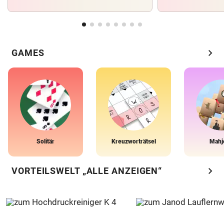
chevron_right
GAMES
Solitär
Kreuzworträtsel
Mahj
chevron_right
VORTEILSWELT „ALLE ANZEIGEN“