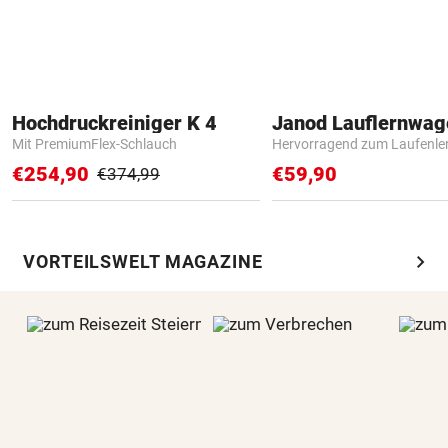
Hochdruckreiniger K 4
Janod Lauflernwa
Mit PremiumFlex-Schlauch
Hervorragend zum Laufenle
€254,90
€59,90
€374,99
chevron_right
VORTEILSWELT MAGAZINE