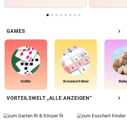
chevron_right
GAMES
Solitär
Kreuzworträtsel
Mahj
chevron_right
VORTEILSWELT „ALLE ANZEIGEN“