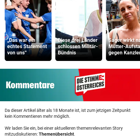
„Das war ein
Diese drei Länder
Sager wirkt n
echtes Statement
schlossen Militär-
Mütter-Aufst
von uns“
Bündnis
gegen Kanzle
Da dieser Artikel älter als 18 Monate ist, ist zum jetzigen Zeitpunkt
kein Kommentieren mehr möglich.
Wir laden Sie ein, bei einer aktuelleren themenrelevanten Story
mitzudiskutieren:
Themenübersicht
.