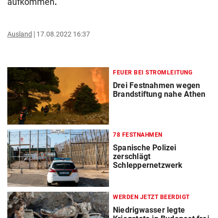
aufkommen
.
Ausland
17.08.2022 16:37
FEUER BEI STROMLEITUNG
Drei Festnahmen wegen
Brandstiftung nahe Athen
78 FESTNAHMEN
Spanische Polizei
zerschlägt
Schleppernetzwerk
WERDEN JETZT BEERDIGT
Niedrigwasser legte