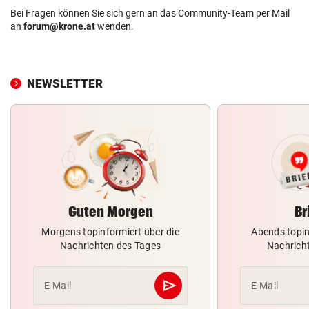
Bei Fragen können Sie sich gern an das Community-Team per Mail
an
forum@krone.at
wenden.
NEWSLETTER
Guten Morgen
Br
Morgens topinformiert über die
Abends topin
Nachrichten des Tages
Nachrich
send
E-Mail
E-Mail
Abschicken