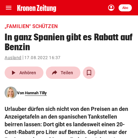
menu
account_circle
Navigation
Anmelden
Abo
close
Schließen
ein-/ausklappen
„FAMILIEN“ SCHÜTZEN
Abonnieren
In ganz Spanien gibt es Rabatt auf
Benzin
account_circle
arrow_right
Anmelden
Ausland
17.08.2022 16:37
pin_drop
arrow_right
Bundesland auswäh
Wien
play_arrow
Anhören
Teilen
bookmark
Merkliste
Von
Hannah Tilly
Suchbegriff
search
Urlauber dürfen sich nicht von den Preisen an den
eingeben
Anzeigetafeln an den spanischen Tankstellen
beirren lassen: Dort gibt es landesweit einen 20-
Cent-Rabatt pro Liter auf Benzin. Geplant war der