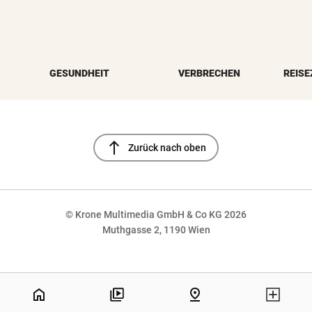
GESUNDHEIT
VERBRECHEN
REISE
north
Zurück nach oben
© Krone Multimedia GmbH & Co KG 2026
Muthgasse 2, 1190 Wien
NaN%
home
pin_drop