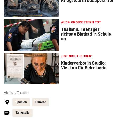
Kriegstote in Budapest frei
AUCH GROSSELTERN TOT
Thailand: Teenager
richtete Blutbad in Schule
an
„IST NICHT SICHER“
Kinderverbot in Studio:
Viel Lob für Betreiberin
Ähnliche Themen
Spanien
Ukraine
Tankstelle