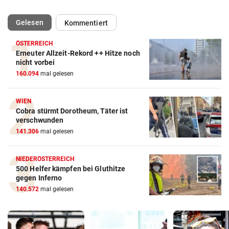
(ausgewählt)
Gelesen
Kommentiert
ÖSTERREICH
Erneuter Allzeit-Rekord ++ Hitze noch
nicht vorbei
160.094
mal gelesen
WIEN
Cobra stürmt Dorotheum, Täter ist
verschwunden
141.306
mal gelesen
NIEDERÖSTERREICH
500 Helfer kämpfen bei Gluthitze
gegen Inferno
140.572
mal gelesen