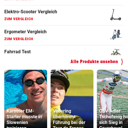
Fahrradanhänger Vergleich
ZUM VERGLEICH
Faszienrolle Vergleich
ZUM VERGLEICH
Hoverboard Vergleich
ZUM VERGLEICH
Kinderfahrrad Vergleich
Alle Produkte ansehen
ZUM VERGLEICH
Kärntner EM-
Vollering
ÖSV-Adler
Starter musste in
übernimmt
Tschofenig ho
Slowenien
Führung bei der
sich Sieg in