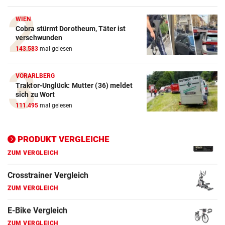
Action-Cam Vergleich
WIEN
ZUM VERGLEICH
Cobra stürmt Dorotheum, Täter ist
verschwunden
Crosstrainer Vergleich
143.583
mal gelesen
ZUM VERGLEICH
VORARLBERG
E-Bike Vergleich
Traktor-Unglück: Mutter (36) meldet
sich zu Wort
ZUM VERGLEICH
111.495
mal gelesen
Elektro-Scooter Vergleich
ZUM VERGLEICH
PRODUKT VERGLEICHE
Ergometer Vergleich
ZUM VERGLEICH
Fahrrad Test
ZUM VERGLEICH