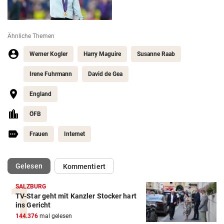
Ähnliche Themen
Werner Kogler
Harry Maguire
Susanne Raab
Irene Fuhrmann
David de Gea
England
ÖFB
Frauen
Internet
(ausgewählt)
Gelesen
Kommentiert
SALZBURG
TV-Star geht mit Kanzler Stocker hart
ins Gericht
144.376
mal gelesen