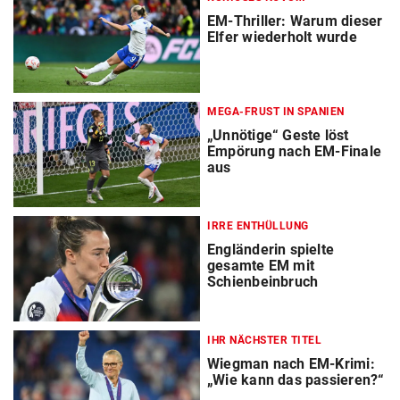
EM-Thriller: Warum dieser
Elfer wiederholt wurde
MEGA-FRUST IN SPANIEN
„Unnötige“ Geste löst
Empörung nach EM-Finale
aus
IRRE ENTHÜLLUNG
Engländerin spielte
gesamte EM mit
Schienbeinbruch
IHR NÄCHSTER TITEL
Wiegman nach EM-Krimi:
„Wie kann das passieren?“