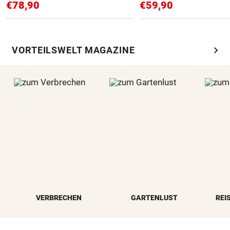
€78,90
€59,90
chevron_right
VORTEILSWELT MAGAZINE
VERBRECHEN
GARTENLUST
REI