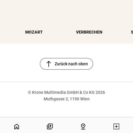
MOZART
VERBRECHEN
north
Zurück nach oben
© Krone Multimedia GmbH & Co KG 2026
Muthgasse 2, 1190 Wien
NaN%
home
pin_drop