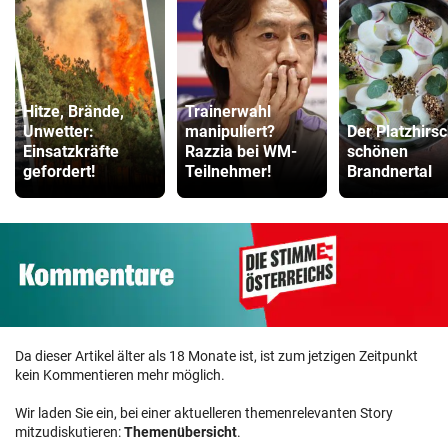
Hitze, Brände,
Trainerwahl
Unwetter:
manipuliert?
Der Platzhirs
Einsatzkräfte
Razzia bei WM-
schönen
gefordert!
Teilnehmer!
Brandnertal
Da dieser Artikel älter als 18 Monate ist, ist zum jetzigen Zeitpunkt
kein Kommentieren mehr möglich.
Wir laden Sie ein, bei einer aktuelleren themenrelevanten Story
mitzudiskutieren:
Themenübersicht
.