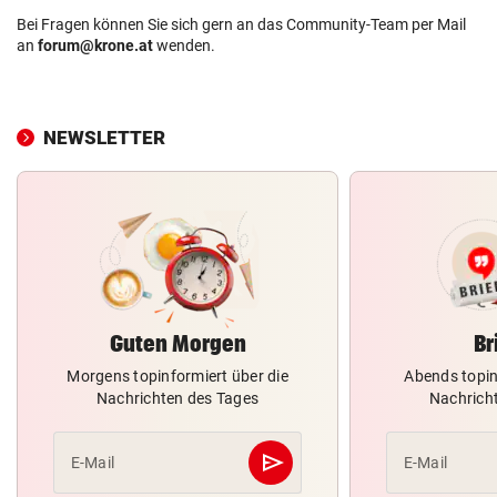
Bei Fragen können Sie sich gern an das Community-Team per Mail
an
forum@krone.at
wenden.
NEWSLETTER
Guten Morgen
Br
Morgens topinformiert über die
Abends topin
Nachrichten des Tages
Nachrich
send
E-Mail
E-Mail
Abschicken