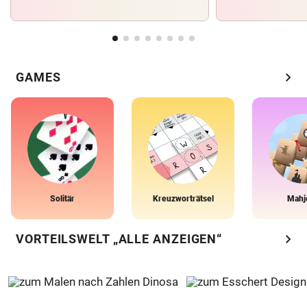
chevron_right
GAMES
Solitär
Kreuzworträtsel
Mahj
chevron_right
VORTEILSWELT „ALLE ANZEIGEN“