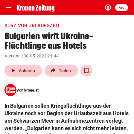
menu
account_circle
Navigation
Anmelden
Abo
close
Schließen
ein-/ausklappen
KURZ VOR URLAUBSZEIT
Abonnieren
Bulgarien wirft Ukraine-
Flüchtlinge aus Hotels
account_circle
arrow_right
Anmelden
Ausland
30.05.2022 21:44
pin_drop
arrow_right
Bundesland auswäh
Wien
play_arrow
Anhören
Teilen
bookmark
Merkliste
Von
krone.at
Suchbegriff
search
In Bulgarien sollen Kriegsflüchtlinge aus der
eingeben
Ukraine noch vor Beginn der Urlaubszeit aus Hotels
am Schwarzen Meer in Aufnahmezentren verlegt
werden. „Bulgarien kann es sich nicht mehr leisten,