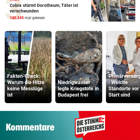
Cobra stürmt Dorotheum, Täter ist
verschwunden
140.245
mal gelesen
Fakten-Check:
Primärversor
Warum die Hitze
Niedrigwasser
: Welche
keine Messlüge
legte Kriegstote in
Standorte vor
ist
Budapest frei
Start sind