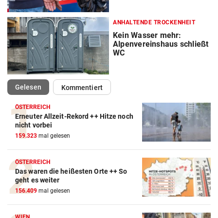
ANHALTENDE TROCKENHEIT
Kein Wasser mehr:
Alpenvereinshaus schließt
WC
(ausgewählt)
Gelesen
Kommentiert
ÖSTERREICH
Erneuter Allzeit-Rekord ++ Hitze noch
nicht vorbei
159.323
mal gelesen
ÖSTERREICH
Das waren die heißesten Orte ++ So
geht es weiter
156.409
mal gelesen
WIEN