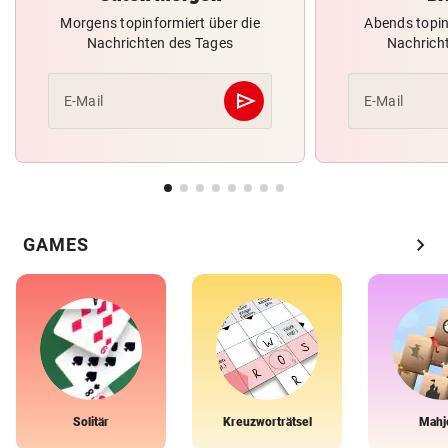
Morgens topinformiert über die
Abends topin
Nachrichten des Tages
Nachrich
send
E-Mail
E-Mail
Abschicken
chevron_right
GAMES
Solitär
Kreuzworträtsel
Mahj