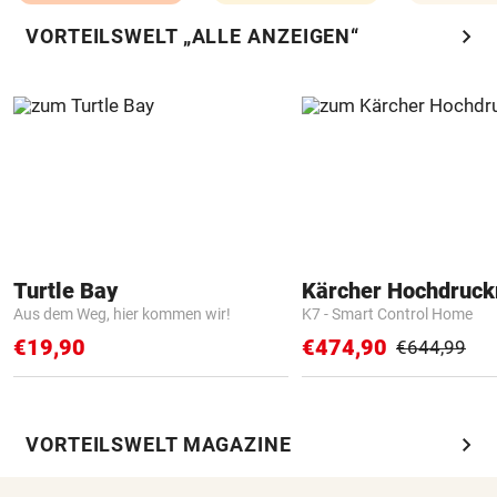
chevron_right
VORTEILSWELT „ALLE ANZEIGEN“
Turtle Bay
Kärcher Hochdruck
Aus dem Weg, hier kommen wir!
K7 - Smart Control Home
€19,90
€474,90
€644,99
chevron_right
VORTEILSWELT MAGAZINE