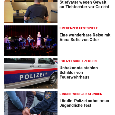
Stiefvater wegen Gewalt
an Ziehtochter vor Gericht
BREGENZER FESTSPIELE
Eine wunderbare Reise mit
Anna Sofie von Otter
POLIZEI SUCHT ZEUGEN
Unbekannte stahlen
Schilder von
Feuerwehrhaus
BINNEN WENIGER STUNDEN
Ländle-Polizei nahm neun
Jugendliche fest