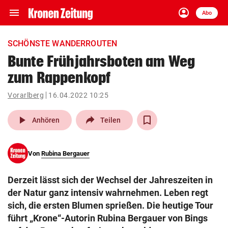
menu
account_circle
Navigation
Anmelden
Abo
close
Schließen
ein-/ausklappen
SCHÖNSTE WANDERROUTEN
Abonnieren
Bunte Frühjahrsboten am Weg
zum Rappenkopf
account_circle
arrow_right
Anmelden
Vorarlberg
16.04.2022 10:25
pin_drop
arrow_right
Bundesland auswäh
Wien
play_arrow
Anhören
Teilen
bookmark
Merkliste
Von
Rubina Bergauer
Suchbegriff
search
Derzeit lässt sich der Wechsel der Jahreszeiten in
eingeben
der Natur ganz intensiv wahrnehmen. Leben regt
sich, die ersten Blumen sprießen. Die heutige Tour
führt „Krone“-Autorin Rubina Bergauer von Bings