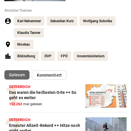
Ähnliche Themen
Karl Nehammer
Sebastian Kurz
Wolfgang Sobotka
Klaudia Tanner
Moskau
Bildzeitung
ÖVP
FPÖ
Innenministerium
(ausgewählt)
Gelesen
Kommentiert
ÖSTERREICH
Das waren die heißesten Orte ++ So
geht es weiter
152.262
mal gelesen
ÖSTERREICH
Erneuter Allzeit-Rekord ++ Hitze noch
nicht vorbei