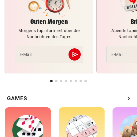
Guten Morgen
Br
Morgens topinformiert über die
Abends topin
Nachrichten des Tages
Nachrich
send
E-Mail
E-Mail
Abschicken
chevron_right
GAMES