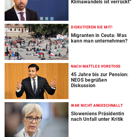
Klimawandels ist verrückt“
DISKUTIEREN SIE MIT!
Migranten in Ceuta: Was
kann man unternehmen?
NACH MATTLES VORSTOSS
45 Jahre bis zur Pension:
NEOS begrüßen
Diskussion
WAR NICHT ANGESCHNALLT
Sloweniens Präsidentin
nach Unfall unter Kritik