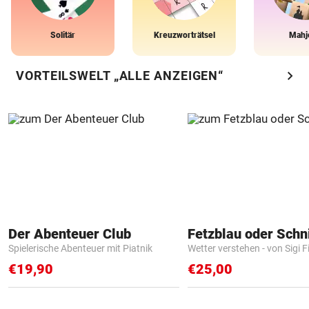
Solitär
Kreuzworträtsel
Mahj
chevron_right
VORTEILSWELT „ALLE ANZEIGEN“
Der Abenteuer Club
Fetzblau oder Schn
Spielerische Abenteuer mit Piatnik
Wetter verstehen - von Sigi F
€19,90
€25,00