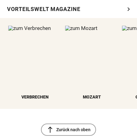
chevron_right
VORTEILSWELT MAGAZINE
VERBRECHEN
MOZART
north
Zurück nach oben