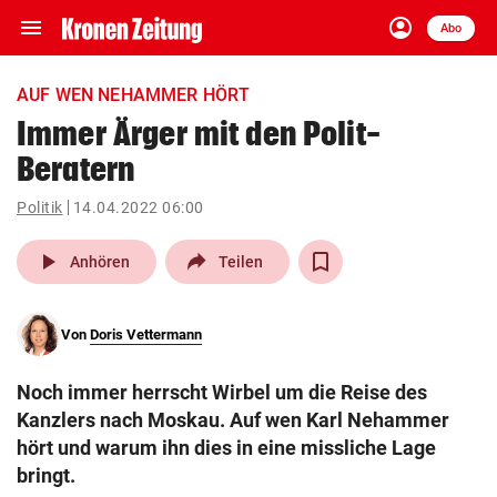
menu
account_circle
Navigation
Anmelden
Abo
close
Schließen
ein-/ausklappen
AUF WEN NEHAMMER HÖRT
Abonnieren
Immer Ärger mit den Polit-
Beratern
account_circle
arrow_right
Anmelden
Politik
14.04.2022 06:00
pin_drop
arrow_right
Bundesland auswäh
Wien
play_arrow
Anhören
Teilen
bookmark
Merkliste
Von
Doris Vettermann
Suchbegriff
search
Noch immer herrscht Wirbel um die Reise des
eingeben
Kanzlers nach Moskau. Auf wen Karl Nehammer
hört und warum ihn dies in eine missliche Lage
bringt.