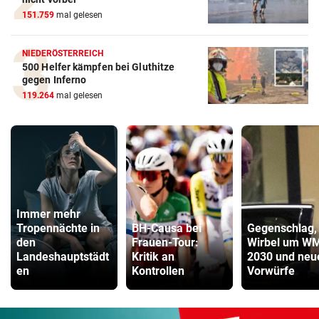
151.759
mal gelesen
NIEDERÖSTERREICH
500 Helfer kämpfen bei Gluthitze
gegen Inferno
119.264
mal gelesen
Immer mehr
Tropennächte in
BH-Causa bei
Gegenschlag,
den
Frauen-Tour:
Wirbel um W
Landeshauptstädt
Kritik an
2030 und neu
en
Kontrollen
Vorwürfe