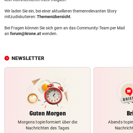
Wir laden Sie ein, bei einer aktuelleren themenrelevanten Story
mitzudiskutieren:
Themenübersicht
.
Bei Fragen können Sie sich gern an das Community-Team per Mail
an
forum@krone.at
wenden.
NEWSLETTER
Guten Morgen
Br
Morgens topinformiert über die
Abends topin
Nachrichten des Tages
Nachrich