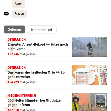
Alpen
Frauen
(ausgewählt)
Gelesen
Kommentiert
ÖSTERREICH
Erneuter Allzeit-Rekord ++ Hitze noch
nicht vorbei
157.246
mal gelesen
ÖSTERREICH
Das waren die heißesten Orte ++ So
geht es weiter
154.723
mal gelesen
NIEDERÖSTERREICH
500 Helfer kämpfen bei Gluthitze
gegen Inferno
137.950
mal gelesen