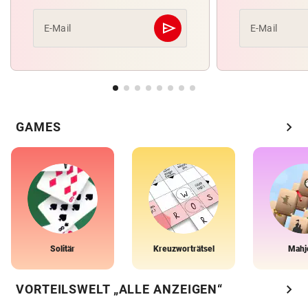
send
E-Mail
E-Mail
Abschicken
chevron_right
GAMES
Solitär
Kreuzworträtsel
Mahj
chevron_right
VORTEILSWELT „ALLE ANZEIGEN“