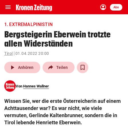
menu
account_circle
Navigation
Anmelden
Abo
close
Schließen
ein-/ausklappen
1. EXTREMALPINISTIN
Abonnieren
Bergsteigerin Eberwein trotzte
allen Widerständen
account_circle
arrow_right
Anmelden
Tirol
01.04.2022 20:00
pin_drop
arrow_right
Bundesland auswäh
Wien
play_arrow
Anhören
Teilen
bookmark
Merkliste
Von
Hannes Wallner
Suchbegriff
search
Wissen Sie, wer die erste Österreicherin auf einem
eingeben
Achttausender war? Es war nicht, wie viele
vermuten, Gerlinde Kaltenbrunner, sondern die in
Tirol lebende Henriette Eberwein.