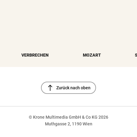
VERBRECHEN
MOZART
north
Zurück nach oben
© Krone Multimedia GmbH & Co KG 2026
Muthgasse 2, 1190 Wien