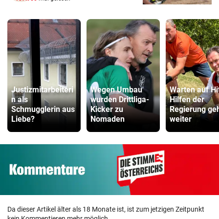
Justizmitarbeiteri
Wegen Umbau
Warten auf Hi
n als
wurden Drittliga-
Hilfen der
Schmugglerin aus
Kicker zu
Regierung ge
Liebe?
Nomaden
weiter
Da dieser Artikel älter als 18 Monate ist, ist zum jetzigen Zeitpunkt
kein Kommentieren mehr möglich.