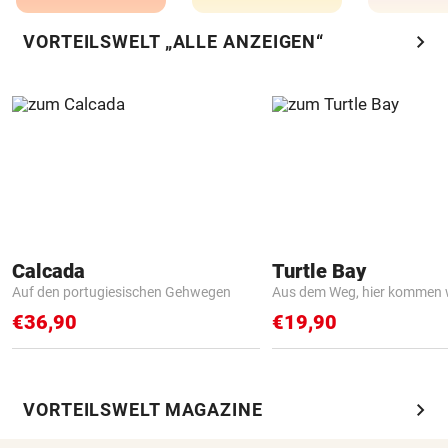
chevron_right
VORTEILSWELT „ALLE ANZEIGEN“
Calcada
Turtle Bay
Auf den portugiesischen Gehwegen
Aus dem Weg, hier kommen w
€36,90
€19,90
chevron_right
VORTEILSWELT MAGAZINE