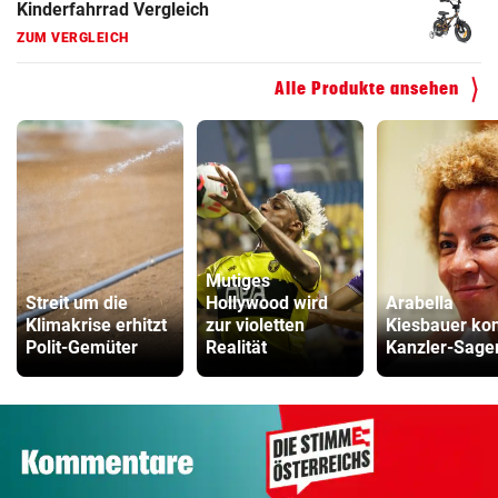
Kinderfahrrad Vergleich
ZUM VERGLEICH
Alle Produkte ansehen
Mutiges
Streit um die
Hollywood wird
Arabella
Klimakrise erhitzt
zur violetten
Kiesbauer kon
Polit-Gemüter
Realität
Kanzler-Sage