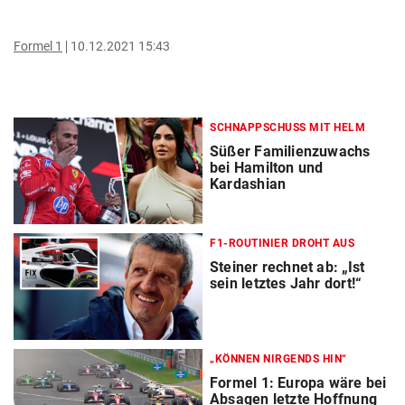
Formel 1
10.12.2021 15:43
SCHNAPPSCHUSS MIT HELM
Süßer Familienzuwachs
bei Hamilton und
Kardashian
F1-ROUTINIER DROHT AUS
Steiner rechnet ab: „Ist
sein letztes Jahr dort!“
„KÖNNEN NIRGENDS HIN“
Formel 1: Europa wäre bei
Absagen letzte Hoffnung