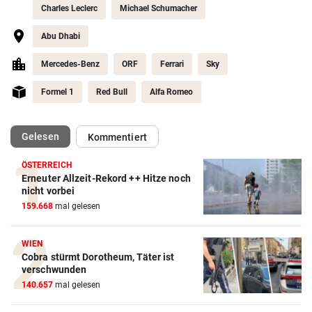
Charles Leclerc
Michael Schumacher
Abu Dhabi
Mercedes-Benz
ORF
Ferrari
Sky
Formel 1
Red Bull
Alfa Romeo
(ausgewählt)
Gelesen
Kommentiert
ÖSTERREICH
Erneuter Allzeit-Rekord ++ Hitze noch
Action-Cam Vergleich
nicht vorbei
159.668
mal gelesen
ZUM VERGLEICH
Crosstrainer Vergleich
WIEN
Cobra stürmt Dorotheum, Täter ist
ZUM VERGLEICH
verschwunden
140.657
mal gelesen
E-Bike Vergleich
ZUM VERGLEICH