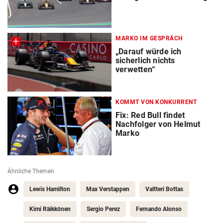
MARKO IM GESPRÄCH
„Darauf würde ich
sicherlich nichts
verwetten“
KOMMT VON KONKURRENT
Fix: Red Bull findet
Nachfolger von Helmut
Marko
Ähnliche Themen
Lewis Hamilton
Max Verstappen
Valtteri Bottas
Kimi Räikkönen
Sergio Perez
Fernando Alonso