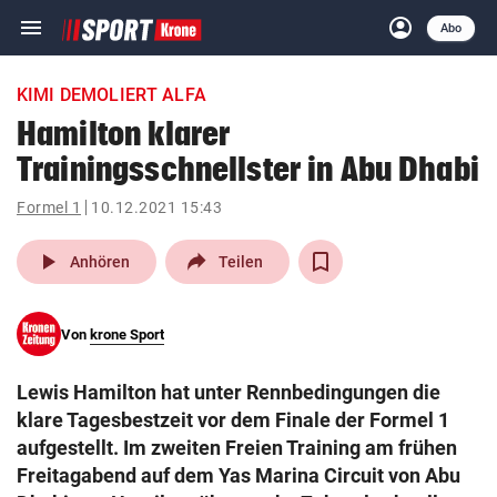
menu
account_circle
Navigation
Anmelden
Abo
close
Schließen
ein-/ausklappen
KIMI DEMOLIERT ALFA
Abonnieren
Hamilton klarer
Trainingsschnellster in Abu Dhabi
account_circle
arrow_right
Anmelden
Formel 1
10.12.2021 15:43
pin_drop
arrow_right
Bundesland auswäh
Wien
play_arrow
Anhören
Teilen
bookmark
Merkliste
Von
krone Sport
Suchbegriff
search
Lewis Hamilton hat unter Rennbedingungen die
eingeben
klare Tagesbestzeit vor dem Finale der Formel 1
aufgestellt. Im zweiten Freien Training am frühen
Freitagabend auf dem Yas Marina Circuit von Abu