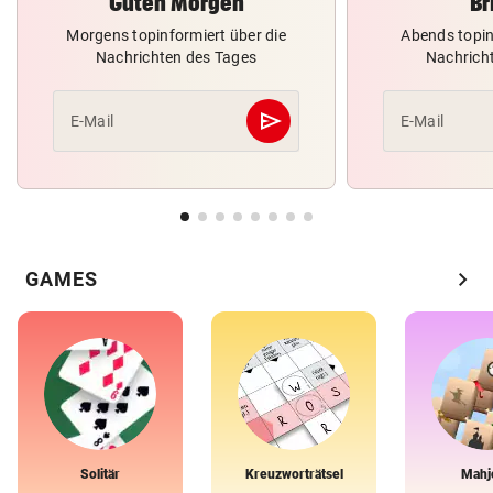
Guten Morgen
Br
Morgens topinformiert über die
Abends topin
Nachrichten des Tages
Nachrich
send
E-Mail
E-Mail
Abschicken
chevron_right
GAMES
Solitär
Kreuzworträtsel
Mahj