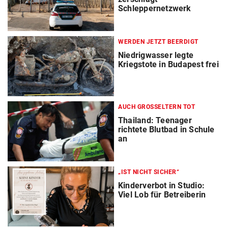
Schleppernetzwerk
WERDEN JETZT BEERDIGT
Niedrigwasser legte
Kriegstote in Budapest frei
AUCH GROSSELTERN TOT
Thailand: Teenager
richtete Blutbad in Schule
an
„IST NICHT SICHER“
Kinderverbot in Studio:
Viel Lob für Betreiberin