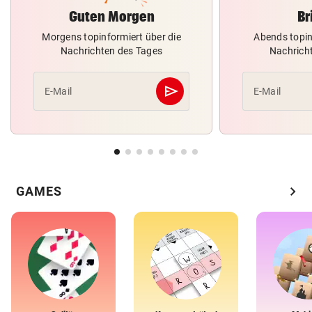
Guten Morgen
Br
Morgens topinformiert über die
Abends topin
Nachrichten des Tages
Nachrich
send
E-Mail
E-Mail
Abschicken
chevron_right
GAMES