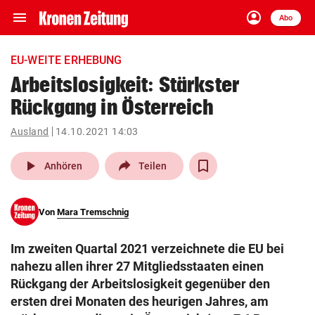
menu
account_circle
Navigation
Anmelden
Abo
close
Schließen
ein-/ausklappen
EU-WEITE ERHEBUNG
Abonnieren
Arbeitslosigkeit: Stärkster
Rückgang in Österreich
account_circle
arrow_right
Anmelden
Ausland
14.10.2021 14:03
pin_drop
arrow_right
Bundesland auswäh
Wien
play_arrow
Anhören
Teilen
bookmark
Merkliste
Von
Mara Tremschnig
Suchbegriff
search
Im zweiten Quartal 2021 verzeichnete die EU bei
eingeben
nahezu allen ihrer 27 Mitgliedsstaaten einen
Rückgang der Arbeitslosigkeit gegenüber den
ersten drei Monaten des heurigen Jahres, am