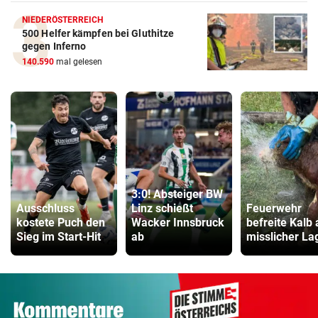
NIEDERÖSTERREICH
500 Helfer kämpfen bei Gluthitze
gegen Inferno
140.590
mal gelesen
3:0! Absteiger BW
Ausschluss
Linz schießt
Feuerwehr
kostete Puch den
Wacker Innsbruck
befreite Kalb
Sieg im Start-Hit
ab
misslicher La