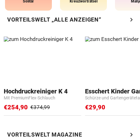
Solitär
Kreuzworträtsel
Mahj
chevron_right
VORTEILSWELT „ALLE ANZEIGEN“
Hochdruckreiniger K 4
Mit PremiumFlex-Schlauch
Schürze und Gartengerätet
€254,90
€29,90
€374,99
chevron_right
VORTEILSWELT MAGAZINE