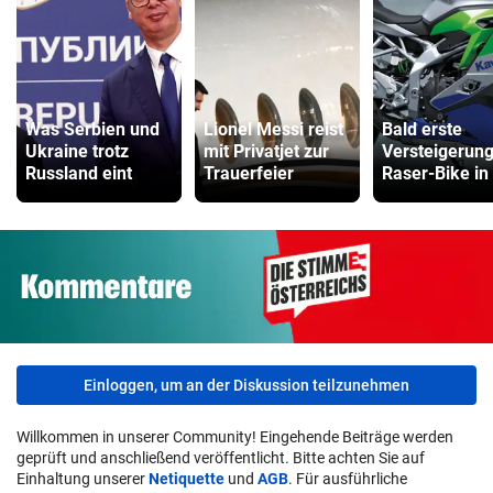
Was Serbien und
Lionel Messi reist
Bald erste
Ukraine trotz
mit Privatjet zur
Versteigerung
Russland eint
Trauerfeier
Raser-Bike in
Einloggen, um an der Diskussion teilzunehmen
Willkommen in unserer Community! Eingehende Beiträge werden
geprüft und anschließend veröffentlicht. Bitte achten Sie auf
Einhaltung unserer
Netiquette
und
AGB
. Für ausführliche