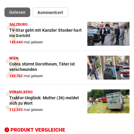
(ausgewählt)
Gelesen
Kommentiert
SALZBURG
TV-Star geht mit Kanzler Stocker hart
Action-Cam Vergleich
ins Gericht
145.644
mal gelesen
ZUM VERGLEICH
Crosstrainer Vergleich
WIEN
Cobra stürmt Dorotheum, Täter ist
ZUM VERGLEICH
verschwunden
143.762
mal gelesen
E-Bike Vergleich
ZUM VERGLEICH
VORARLBERG
Traktor-Unglück: Mutter (36) meldet
Elektro-Scooter Vergleich
sich zu Wort
ZUM VERGLEICH
112.243
mal gelesen
Ergometer Vergleich
ZUM VERGLEICH
PRODUKT VERGLEICHE