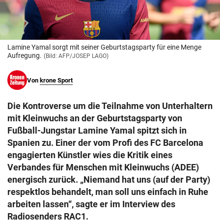
© Krone Multimedia GmbH & Co KG 2026
Muthgasse 2, 1190 Wien
Lamine Yamal sorgt mit seiner Geburtstagsparty für eine Menge
Aufregung.
(Bild: AFP/JOSEP LAGO)
Von
krone Sport
Die Kontroverse um die Teilnahme von Unterhaltern
mit Kleinwuchs an der Geburtstagsparty von
Fußball-Jungstar Lamine Yamal spitzt sich in
Spanien zu. Einer der vom Profi des FC Barcelona
engagierten Künstler wies die Kritik eines
Verbandes für Menschen mit Kleinwuchs (ADEE)
energisch zurück. „Niemand hat uns (auf der Party)
respektlos behandelt, man soll uns einfach in Ruhe
arbeiten lassen“, sagte er im Interview des
Radiosenders RAC1.