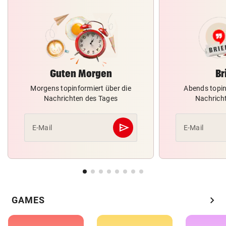
Guten Morgen
Br
Morgens topinformiert über die
Abends topin
Nachrichten des Tages
Nachrich
send
E-Mail
E-Mail
Abschicken
chevron_right
GAMES