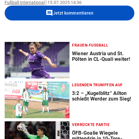
Fußball International
15.07.2025 14:36
comment
Jetzt kommentieren
FRAUEN-FUSSBALL
Wiener Austria und St.
Pölten in CL-Quali weiter!
LEGENDEN TRUMPFEN AUF
3:2 – „Kugelblitz“ Ailton
schießt Werder zum Sieg!
VERRÜCKTE PARTIE
ÖFB-Goalie Wiegele
mittendrin in 10-Tore-