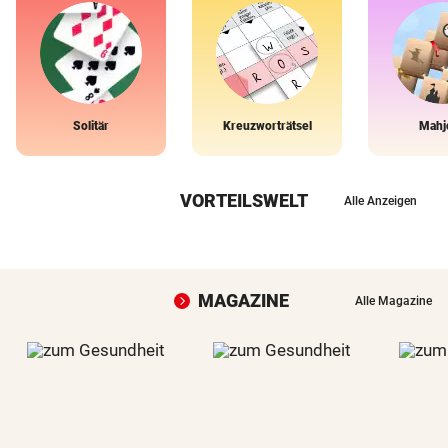
Solitär
Kreuzworträtsel
Mahj
VORTEILSWELT
Alle Anzeigen
MAGAZINE
Alle Magazine