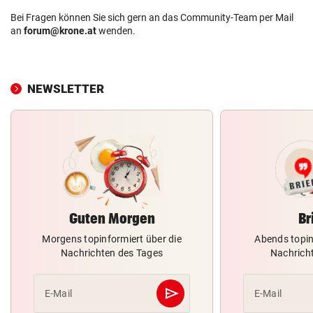
Bei Fragen können Sie sich gern an das Community-Team per Mail
an
forum@krone.at
wenden.
NEWSLETTER
Guten Morgen
Br
Morgens topinformiert über die
Abends topin
Nachrichten des Tages
Nachrich
send
E-Mail
E-Mail
Abschicken