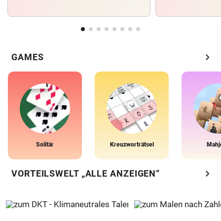
chevron_right
GAMES
Solitär
Kreuzworträtsel
Mahj
chevron_right
VORTEILSWELT „ALLE ANZEIGEN“