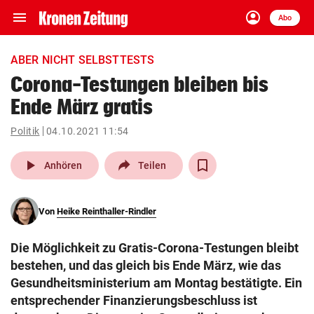
menu
account_circle
Navigation
Anmelden
Abo
close
Schließen
ein-/ausklappen
ABER NICHT SELBSTTESTS
Abonnieren
Corona-Testungen bleiben bis
Ende März gratis
account_circle
arrow_right
Anmelden
Politik
04.10.2021 11:54
pin_drop
arrow_right
Bundesland auswäh
Wien
play_arrow
Anhören
Teilen
bookmark
Merkliste
Von
Heike Reinthaller-Rindler
Suchbegriff
search
Die Möglichkeit zu Gratis-Corona-Testungen bleibt
eingeben
bestehen, und das gleich bis Ende März, wie das
Gesundheitsministerium am Montag bestätigte. Ein
entsprechender Finanzierungsbeschluss ist