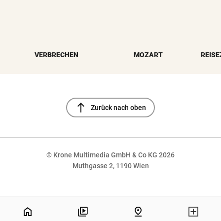
VERBRECHEN
MOZART
REISE
north
Zurück nach oben
© Krone Multimedia GmbH & Co KG 2026
Muthgasse 2, 1190 Wien
NaN%
home
pin_drop