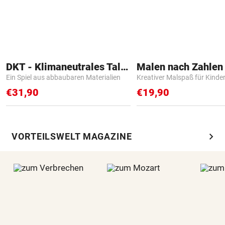
DKT - Klimaneutrales Talent
Ein Spiel aus abbaubaren Materialien
Kreativer Malspaß für Kinde
€31,90
€19,90
chevron_right
VORTEILSWELT MAGAZINE