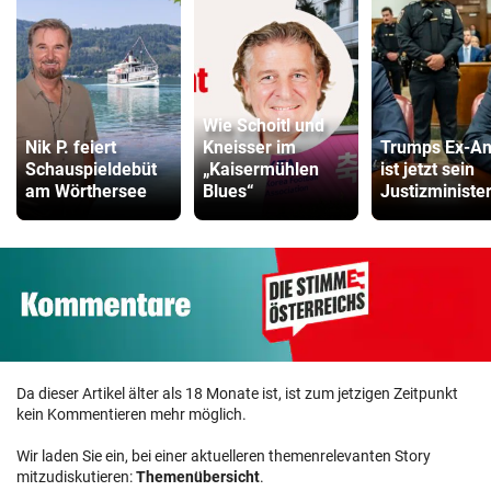
Wie Schoitl und
Nik P. feiert
Kneisser im
Trumps Ex-An
Schauspieldebüt
„Kaisermühlen
ist jetzt sein
am Wörthersee
Blues“
Justizministe
Da dieser Artikel älter als 18 Monate ist, ist zum jetzigen Zeitpunkt
kein Kommentieren mehr möglich.
Wir laden Sie ein, bei einer aktuelleren themenrelevanten Story
mitzudiskutieren:
Themenübersicht
.