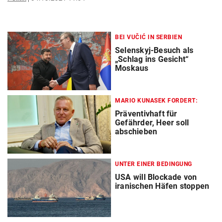
BEI VUČIĆ IN SERBIEN
Selenskyj-Besuch als
„Schlag ins Gesicht“
Moskaus
MARIO KUNASEK FORDERT:
Präventivhaft für
Gefährder, Heer soll
abschieben
UNTER EINER BEDINGUNG
USA will Blockade von
iranischen Häfen stoppen