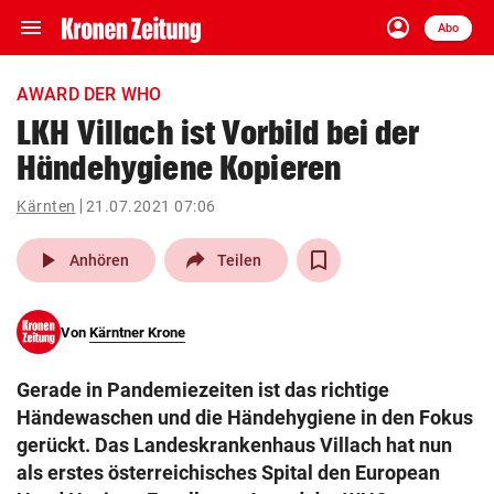
menu
account_circle
Navigation
Anmelden
Abo
close
Schließen
ein-/ausklappen
AWARD DER WHO
Abonnieren
LKH Villach ist Vorbild bei der
Händehygiene Kopieren
account_circle
arrow_right
Anmelden
Kärnten
21.07.2021 07:06
pin_drop
arrow_right
Bundesland auswäh
Wien
play_arrow
Anhören
Teilen
bookmark
Merkliste
Von
Kärntner Krone
Suchbegriff
search
Gerade in Pandemiezeiten ist das richtige
eingeben
Händewaschen und die Händehygiene in den Fokus
gerückt. Das Landeskrankenhaus Villach hat nun
als erstes österreichisches Spital den European