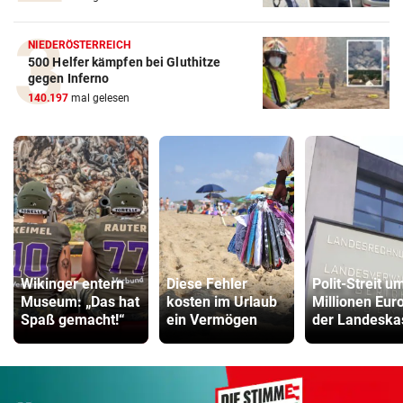
NIEDERÖSTERREICH
500 Helfer kämpfen bei Gluthitze
gegen Inferno
140.197
mal gelesen
Wikinger entern
Diese Fehler
Polit-Streit u
Museum: „Das hat
kosten im Urlaub
Millionen Euro
Spaß gemacht!“
ein Vermögen
der Landeska