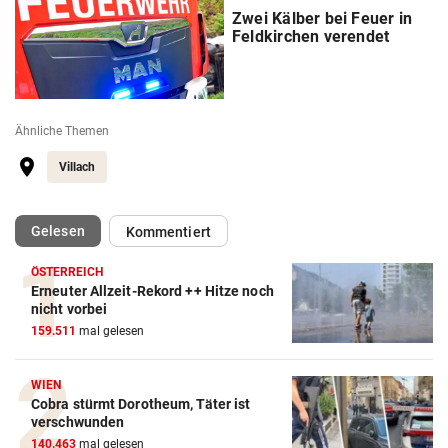
Zwei Kälber bei Feuer in
Feldkirchen verendet
Ähnliche Themen
Villach
(ausgewählt)
Gelesen
Kommentiert
ÖSTERREICH
Erneuter Allzeit-Rekord ++ Hitze noch
nicht vorbei
159.511
mal gelesen
WIEN
Cobra stürmt Dorotheum, Täter ist
verschwunden
140.463
mal gelesen