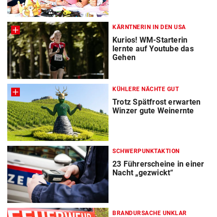
KÄRNTNERIN IN DEN USA
Kurios! WM-Starterin
lernte auf Youtube das
Gehen
KÜHLERE NÄCHTE GUT
Trotz Spätfrost erwarten
Winzer gute Weinernte
SCHWERPUNKTAKTION
23 Führerscheine in einer
Nacht „gezwickt“
BRANDURSACHE UNKLAR