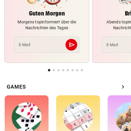
Guten Morgen
Br
Morgens topinformiert über die
Abends topin
Nachrichten des Tages
Nachrich
send
E-Mail
E-Mail
Abschicken
chevron_right
GAMES