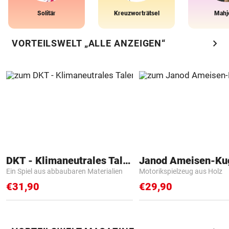
Solitär
Kreuzworträtsel
Mahj
chevron_right
VORTEILSWELT „ALLE ANZEIGEN“
DKT - Klimaneutrales Talent
Janod Ameisen-Ku
Ein Spiel aus abbaubaren Materialien
Motorikspielzeug aus Holz
€31,90
€29,90