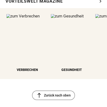
chevron_right
VORTEILSWELT MAGAZINE
VERBRECHEN
GESUNDHEIT
north
Zurück nach oben