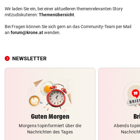
Wir laden Sie ein, bei einer aktuelleren themenrelevanten Story
mitzudiskutieren:
Themenübersicht
.
Bei Fragen können Sie sich gern an das Community-Team per Mail
an
forum@krone.at
wenden.
NEWSLETTER
Guten Morgen
Br
Morgens topinformiert über die
Abends topin
Nachrichten des Tages
Nachrich