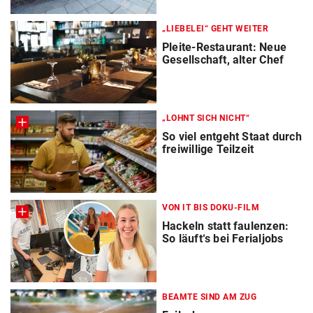
„LIEBELEI“ GEHT WEITER
Pleite-Restaurant: Neue
Gesellschaft, alter Chef
„LOHNT SICH NICHT“
So viel entgeht Staat durch
freiwillige Teilzeit
VON IT BIS DOKU-FILM
Hackeln statt faulenzen:
So läuft‘s bei Ferialjobs
BEAMTE SIND AM ZUG