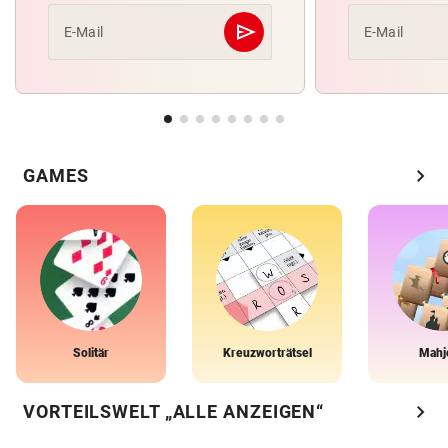
send
E-Mail
E-Mail
Abschicken
chevron_right
GAMES
Solitär
Kreuzworträtsel
Mahj
chevron_right
VORTEILSWELT „ALLE ANZEIGEN“