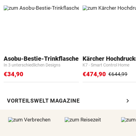
Asobu-Bestie-Trinkflasche
Kärcher Hochdruck
In 3 unterschiedlichen Designs
K7 - Smart Control Home
€34,90
€474,90
€644,99
chevron_right
VORTEILSWELT MAGAZINE