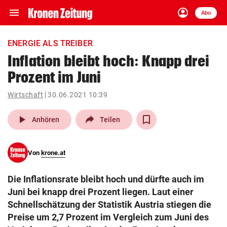
menu
account_circle
Navigation
Anmelden
Abo
close
Schließen
ein-/ausklappen
ENERGIE ALS TREIBER
Abonnieren
Inflation bleibt hoch: Knapp drei
Prozent im Juni
account_circle
arrow_right
Anmelden
Wirtschaft
30.06.2021 10:39
pin_drop
arrow_right
Bundesland auswäh
Wien
play_arrow
Anhören
Teilen
bookmark
Merkliste
Von
krone.at
Suchbegriff
search
Die Inflationsrate bleibt hoch und dürfte auch im
eingeben
Juni bei knapp drei Prozent liegen. Laut einer
Schnellschätzung der Statistik Austria stiegen die
Preise um 2,7 Prozent im Vergleich zum Juni des