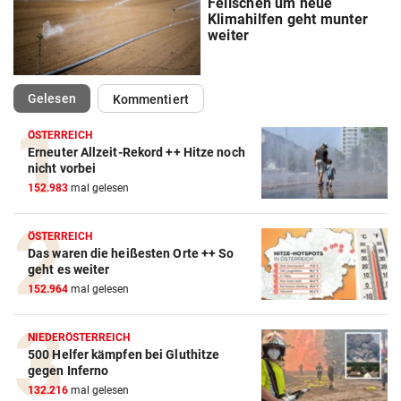
Feilschen um neue
Klimahilfen geht munter
weiter
(ausgewählt)
Gelesen
Kommentiert
ÖSTERREICH
Erneuter Allzeit-Rekord ++ Hitze noch
nicht vorbei
152.983
mal gelesen
ÖSTERREICH
Das waren die heißesten Orte ++ So
geht es weiter
152.964
mal gelesen
NIEDERÖSTERREICH
500 Helfer kämpfen bei Gluthitze
gegen Inferno
132.216
mal gelesen