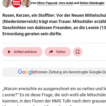
Von
Oliver Papacek
,
Imre Antal
und
Stefan Steinkogler
© Krone Multimedia GmbH & Co KG 2026
Muthgasse 2, 1190 Wien
Rosen, Kerzen, ein Stofftier: Vor der Neuen Mittelschu
(Niederösterreich) trägt man Trauer. Mitschüler erzäh
Geschichten von dubiosen Freunden, an die Leonie (13)
Ermordung geraten sein dürfte.
play_arrow
Artikel anhören
Teilen
Kronen Zeitung als bevorzugte Google-Q
„Warum erwischte es ausgerechnet ein so nettes und l
Leonie?“ Es ist diese Frage, die sich wohl alle Mitschüle
kannten, in den Fluren der NMS Tulln nach dem grausa