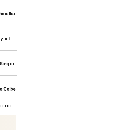
händler
ay-off
Sieg in
ie Gelbe
LETTER