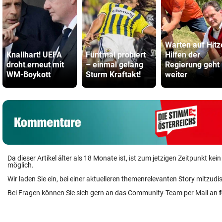
Warten auf Hitz
Knallhart! UEFA
Fünfmal probiert
Hilfen der
droht erneut mit
– einmal gelang
Regierung geht
WM-Boykott
Sturm Kraftakt!
weiter
Da dieser Artikel älter als 18 Monate ist, ist zum jetzigen Zeitpunkt k
möglich.
Wir laden Sie ein, bei einer aktuelleren themenrelevanten Story mitzudi
Bei Fragen können Sie sich gern an das Community-Team per Mail an