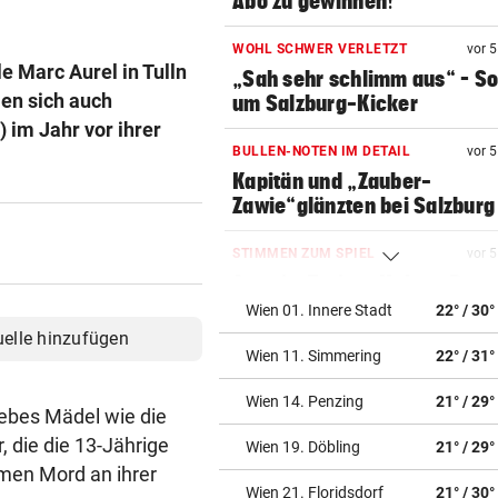
Abo zu gewinnen!
WOHL SCHWER VERLETZT
vor 
le Marc Aurel in Tulln
„Sah sehr schlimm aus“ – S
len sich auch
um Salzburg-Kicker
 im Jahr vor ihrer
BULLEN-NOTEN IM DETAIL
vor 
Kapitän und „Zauber-
Zawie“glänzten bei Salzburg
STIMMEN ZUM SPIEL
vor 
Austria-Trainer Helm: „Das
uns besser!“
Wien 01. Innere Stadt
22° / 30°
uelle hinzufügen
Wien 11. Simmering
22° / 31°
KUNDENDATEN BETROFFEN
vor 
Cyberangriff auf Wiener
Wien 14. Penzing
21° / 29°
Schmuckhändler Frey Wille
iebes Mädel wie die
r, die die 13-Jährige
Wien 19. Döbling
21° / 29°
EUROPA-LEAGUE-QUALI
vor 
men Mord an ihrer
Joker Tabakovic führt Salzbu
Wien 21. Floridsdorf
21° / 30°