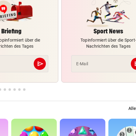
Briefing
Sport News
opinformiert über die
Topinformiert über die Sport
ichten des Tages
Nachrichten des Tages
send
s
E-Mail
Abschicken
Alle