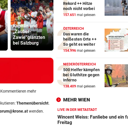
Rekord ++ Hitze
noch nicht vorbei
157.651
mal gelesen
e-
Kapitän und
Katzentöter-
ÖSTERREICH
„Zauber-
Anwalt: „Nie so
Das waren die
Zawie“glänzten
viel Hass
Übler Sausta
heißesten Orte ++
bei Salzburg
begegnet“
blaue Händ
So geht es weiter
154.996
mal gelesen
NIEDERÖSTERREICH
500 Helfer kämpfen
bei Gluthitze gegen
Inferno
138.409
mal gelesen
ein Kommentieren mehr
MEHR WIEN
skutieren:
Themenübersicht
.
LIVE IN DER METASTADT
forum@krone.at
wenden.
Wincent Weiss: Fanliebe und ein f
Freitag