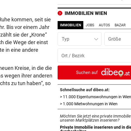
Last-Minute-Sieg
IMMOBILIEN WIEN
PALÄSTINENSER GETÖTET
vor 
 Ruhe kommen, seit sie
Erste Anklage gegen Israeli s
IMMOBILIEN
JOBS
AUTOS
BAZAR
r. Bis vor einem Jahr
Gaza-Krieg
ählt sie der „Krone“
Typ
ch die Wege der einst
STIMMEN ZUM SPIEL
vor 
e in eine andere
Sportboss Katzer: „Fahren
superhappy nach Hause“
euen Kreise, in die die
ORKAN, KEIN STROM & CO
vor 
Suchen auf
ns wegen ihrer anderen
Skurrilitäten in der Red Bull
ichts zu tun haben“, so
häufen sich
Schnellsuche auf dibeo.at:
> 11.000 Eigentumswohnungen in Wie
WASSERSPRINGEN
vor 
in neue
> 1.000 Mietwohnungen in Wien
Knoll bei EM Achter vom Tur
Lotfi auf Rang 12!
Möchten Sie jetzt eine private Immobilie
unseren Marktplätzen inserieren?
SCHON NÄCHSTE SAISON
vor 
Private Immobilie inserieren und in di
in neuem Tab öffnen