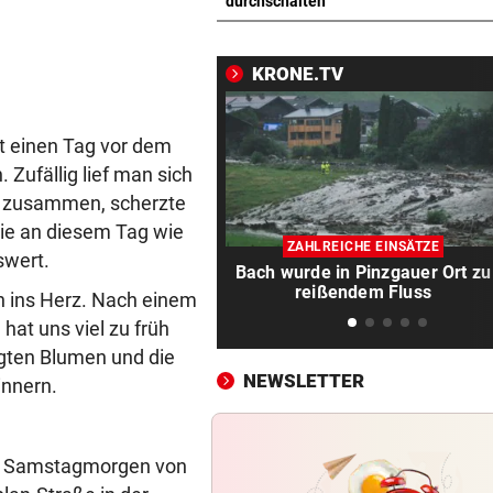
F1-Boss verrät: Es wird mehr
durchschalten
Sprintrennen geben
KRONE.TV
FREISPRÜCHE REGEN AUF
vor 
Katzentöter-Anwalt: „Nie so 
Hass begegnet“
st einen Tag vor dem
Zufällig lief man sich
TRUMP DROHT:
vor 
as zusammen, scherzte
Lange Haftstrafen für Berich
über Waffenengpässe
nie an diesem Tag wie
ZAHLREICHE EINSÄTZE
swert.
Bach wurde in Pinzgauer Ort zu
CONFERENCE LEAGUE
vor 
reißendem Fluss
en ins Herz. Nach einem
Sieg! Austria stößt die Tür z
hat uns viel zu früh
Play-off weit auf
legten Blumen und die
NEWSLETTER
MITTEN IN HITZEWELLE
vor 
innern.
Irre! Salzburg – Pafos wegen
Sintflut unterbrochen
 am Samstagmorgen von
RADSPORT
vor 