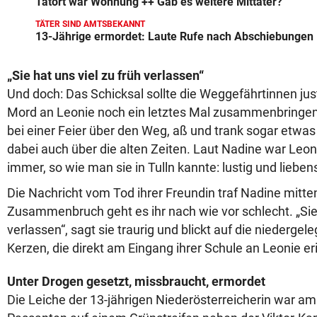
Tatort war Wohnung ++ Gab es weitere Mittäter?
TÄTER SIND AMTSBEKANNT
13-Jährige ermordet: Laute Rufe nach Abschiebungen
„Sie hat uns viel zu früh verlassen“
Und doch: Das Schicksal sollte die Weggefährtinnen ju
Mord an Leonie noch ein letztes Mal zusammenbringen. 
bei einer Feier über den Weg, aß und trank sogar etw
dabei auch über die alten Zeiten. Laut Nadine war Leo
immer, so wie man sie in Tulln kannte: lustig und lieben
Die Nachricht vom Tod ihrer Freundin traf Nadine mitt
Zusammenbruch geht es ihr nach wie vor schlecht. „Sie 
verlassen“, sagt sie traurig und blickt auf die niederge
Kerzen, die direkt am Eingang ihrer Schule an Leonie er
Unter Drogen gesetzt, missbraucht, ermordet
Die Leiche der 13-jährigen Niederösterreicherin war