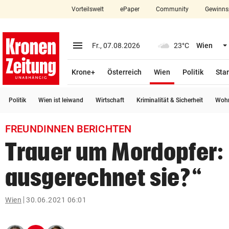
Vorteilswelt
ePaper
Community
Gewinns
close
Schließen
menu
Menü aufklappen
Fr., 07.08.2026
23°C
Wien
Abonnieren
(ausgewählt)
Krone+
Österreich
Wien
Politik
Star
account_circle
arrow_right
Anmelden
Politik
Wien ist leiwand
Wirtschaft
Kriminalität & Sicherheit
Wohn
pin_drop
arrow_right
Bundesland auswäh
Wien
FREUNDINNEN BERICHTEN
bookmark
Merkliste
Trauer um Mordopfer
ausgerechnet sie?“
Suchbegriff
search
eingeben
Wien
30.06.2021 06:01