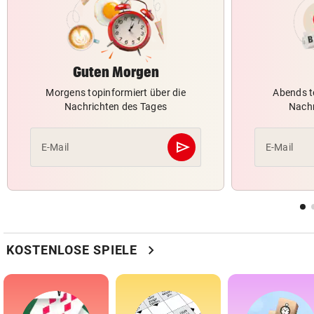
Guten Morgen
Morgens topinformiert über die
Abends t
Nachrichten des Tages
Nachr
send
E-Mail
E-Mail
Abschicken
chevron_right
KOSTENLOSE SPIELE