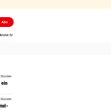
Abo
tschaft
krone.tv
Wissen
Gericht
Kolumnen
Freizeit
Reise
Ti
4 Stunden
 ein
4 Stunden
tal-