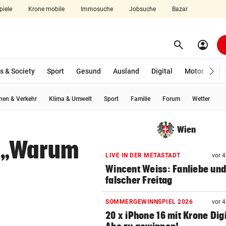
piele
Krone mobile
Immosuche
Jobsuche
Bazar
search
account_circle
Menü aufklappen
Suchen
s & Society
Sport
Gesund
Ausland
Digital
Motor
Wir
en & Verkehr
Klima & Umwelt
Sport
Familie
Forum
Wetter
len
Wien
: „Warum
LIVE IN DER METASTADT
vor 
Wincent Weiss: Fanliebe und
falscher Freitag
SOMMERGEWINNSPIEL 2026
vor 
20 x iPhone 16 mit Krone Digi