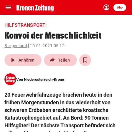
menu
account_circle
Navigation
Anmelden
Abo
close
Schließen
ein-/ausklappen
HILFSTRANSPORT:
Abonnieren
Konvoi der Menschlichkeit
account_circle
arrow_right
Burgenland
10.01.2021 05:12
Anmelden
play_arrow
Anhören
Teilen
pin_drop
arrow_right
Bundesland auswäh
Wien
bookmark
Von
Niederösterreich-Krone
Merkliste
20 Feuerwehrfahrzeuge brachen heute in den
Suchbegriff
frühen Morgenstunden in das wiederholt von
search
eingeben
schweren Erdbeben erschütterte kroatische
Katastrophengebiet auf. An Bord: 90 Tonnen
Hilfsgüter! Der nächste Transport befindet sich