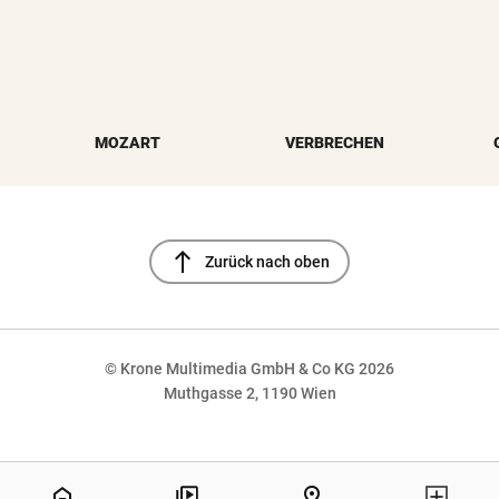
MOZART
VERBRECHEN
north
Zurück nach oben
© Krone Multimedia GmbH & Co KG 2026
Muthgasse 2, 1190 Wien
NaN%
home
pin_drop