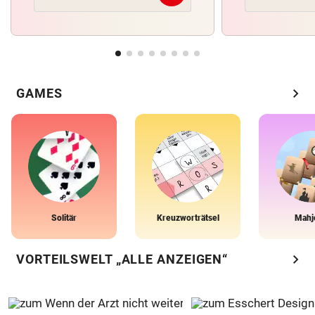
chevron_right
GAMES
Solitär
Kreuzworträtsel
Mahj
chevron_right
VORTEILSWELT „ALLE ANZEIGEN“