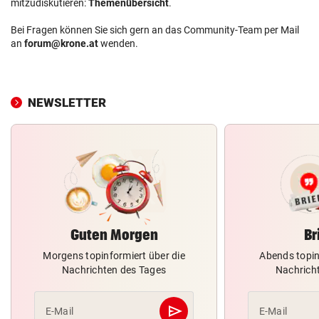
mitzudiskutieren:
Themenübersicht
.
Bei Fragen können Sie sich gern an das Community-Team per Mail
an
forum@krone.at
wenden.
NEWSLETTER
Guten Morgen
Br
Morgens topinformiert über die
Abends topin
Nachrichten des Tages
Nachrich
send
E-Mail
E-Mail
Abschicken