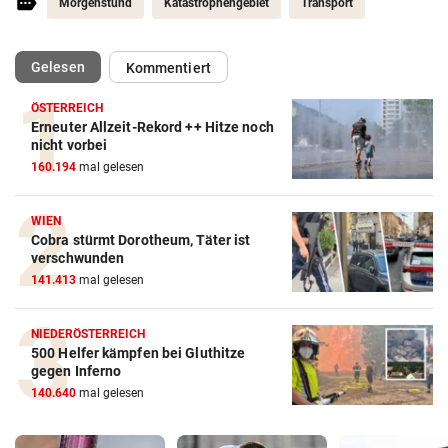
Morgenstund
Katastrophengebiet
Transport
(ausgewählt)
Gelesen
Kommentiert
ÖSTERREICH
Erneuter Allzeit-Rekord ++ Hitze noch
nicht vorbei
160.194
mal gelesen
WIEN
Cobra stürmt Dorotheum, Täter ist
verschwunden
141.413
mal gelesen
NIEDERÖSTERREICH
500 Helfer kämpfen bei Gluthitze
gegen Inferno
140.640
mal gelesen