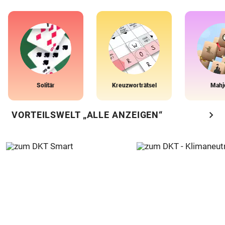
Solitär
Kreuzworträtsel
Mahj
chevron_right
VORTEILSWELT „ALLE ANZEIGEN“