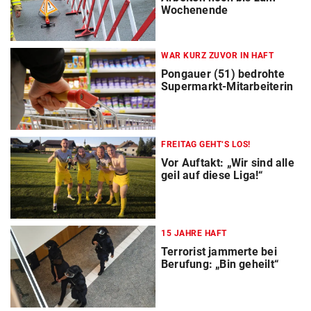
Wochenende
WAR KURZ ZUVOR IN HAFT
Pongauer (51) bedrohte
Supermarkt-Mitarbeiterin
FREITAG GEHT‘S LOS!
Vor Auftakt: „Wir sind alle
geil auf diese Liga!“
15 JAHRE HAFT
Terrorist jammerte bei
Berufung: „Bin geheilt“