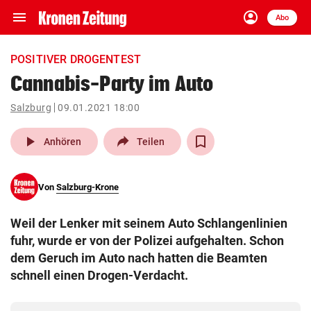
menu
account_circle
Navigation
Anmelden
Abo
close
Schließen
ein-/ausklappen
POSITIVER DROGENTEST
Abonnieren
Cannabis-Party im Auto
account_circle
arrow_right
Salzburg
09.01.2021 18:00
Anmelden
play_arrow
Anhören
Teilen
pin_drop
arrow_right
Bundesland auswäh
Wien
bookmark
Von
Salzburg-Krone
Merkliste
Weil der Lenker mit seinem Auto Schlangenlinien
Suchbegriff
fuhr, wurde er von der Polizei aufgehalten. Schon
search
eingeben
dem Geruch im Auto nach hatten die Beamten
schnell einen Drogen-Verdacht.