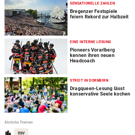
SENSATIONELLE ZAHLEN
Bregenzer Festspiele
feiern Rekord zur Halbzeit
EINE INTERNE LÖSUNG
Pioneers Vorarlberg
kennen ihren neuen
Headcoach
STREIT IN DORNBIRN
Dragqueen-Lesung lässt
konservative Seele kochen
Ähnliche Themen
ÖSV