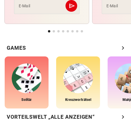
send
E-Mail
E-Mail
Abschicken
chevron_right
GAMES
Solitär
Kreuzworträtsel
Mahj
chevron_right
VORTEILSWELT „ALLE ANZEIGEN“