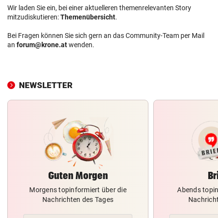
Wir laden Sie ein, bei einer aktuelleren themenrelevanten Story
mitzudiskutieren:
Themenübersicht
.
Bei Fragen können Sie sich gern an das Community-Team per Mail
an
forum@krone.at
wenden.
NEWSLETTER
Guten Morgen
Br
Morgens topinformiert über die
Abends topin
Nachrichten des Tages
Nachrich