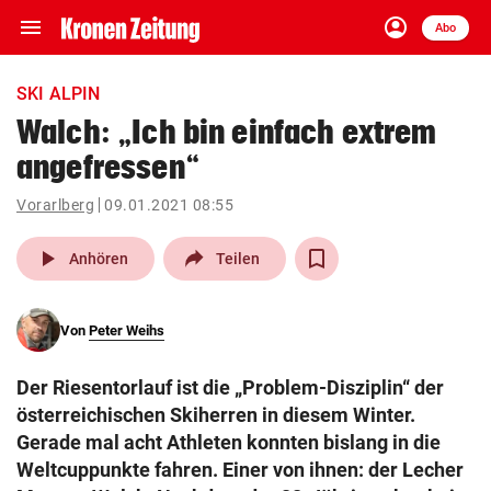
menu
account_circle
Navigation
Anmelden
Abo
close
Schließen
ein-/ausklappen
SKI ALPIN
Abonnieren
Walch: „Ich bin einfach extrem
angefressen“
account_circle
arrow_right
Anmelden
Vorarlberg
09.01.2021 08:55
pin_drop
arrow_right
Bundesland auswäh
Wien
play_arrow
Anhören
Teilen
bookmark
Merkliste
Von
Peter Weihs
Suchbegriff
search
Der Riesentorlauf ist die „Problem-Disziplin“ der
eingeben
österreichischen Skiherren in diesem Winter.
Gerade mal acht Athleten konnten bislang in die
Weltcuppunkte fahren. Einer von ihnen: der Lecher