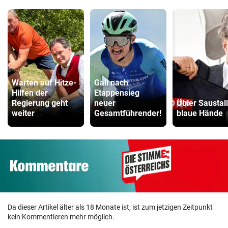
Warten auf Hitze-
Gall nach
Hilfen der
Etappensieg
Regierung geht
neuer
Übler Saustall 
weiter
Gesamtführender!
blaue Hände
Da dieser Artikel älter als 18 Monate ist, ist zum jetzigen Zeitpunkt
kein Kommentieren mehr möglich.