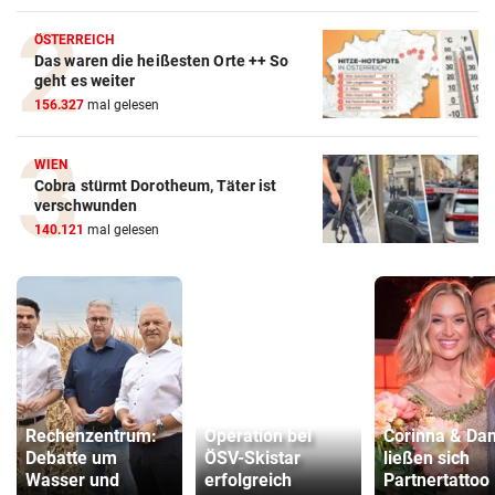
ÖSTERREICH
Das waren die heißesten Orte ++ So
geht es weiter
156.327
mal gelesen
WIEN
Cobra stürmt Dorotheum, Täter ist
verschwunden
140.121
mal gelesen
Rechenzentrum:
Operation bei
Corinna & Dan
Debatte um
ÖSV-Skistar
ließen sich
Wasser und
erfolgreich
Partnertattoo