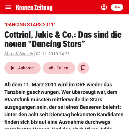
menu
account_circle
Navigation
Anmelden
Abo
close
Schließen
ein-/ausklappen
"DANCING STARS 2011"
Abonnieren
Cottrial, Jukic & Co.: Das sind die
neuen “Dancing Stars”
account_circle
arrow_right
Anmelden
Stars & Society
02.11.2010 14:26
pin_drop
arrow_right
Bundesland auswäh
Wien
play_arrow
Anhören
Teilen
bookmark
Merkliste
Ab dem 11. März 2011 wird im ORF wieder das
Tanzbein geschwungen. Wer überzeugt war, dem
Suchbegriff
Staatsfunk müssten mittlerweile die Stars
search
eingeben
ausgegangen sein, der sei eines Besseren belehrt:
Unter den acht seit Dienstag bekannten Kandidaten
finden sich bis auf eine Ausnahme durchwegs