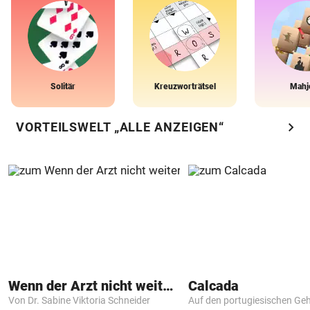
Solitär
Kreuzworträtsel
Mahj
chevron_right
VORTEILSWELT „ALLE ANZEIGEN“
Wenn der Arzt nicht weiter weiß
Calcada
Von Dr. Sabine Viktoria Schneider
Auf den portugiesischen G