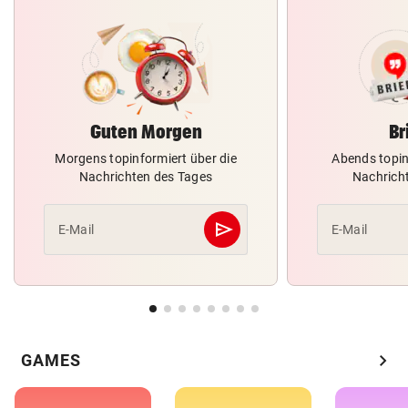
Guten Morgen
Br
Morgens topinformiert über die
Abends topin
Nachrichten des Tages
Nachrich
send
E-Mail
E-Mail
Abschicken
chevron_right
GAMES