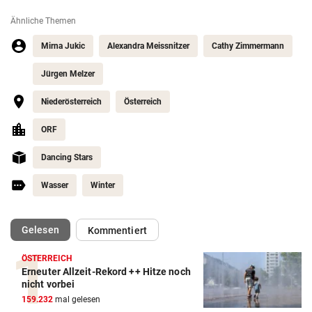
Ähnliche Themen
Mirna Jukic
Alexandra Meissnitzer
Cathy Zimmermann
Jürgen Melzer
Niederösterreich
Österreich
ORF
Dancing Stars
Wasser
Winter
(ausgewählt)
Gelesen
Kommentiert
ÖSTERREICH
Erneuter Allzeit-Rekord ++ Hitze noch
nicht vorbei
159.232
mal gelesen