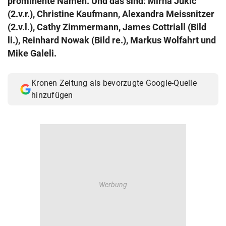
prominente Namen. Und das sind: Mirna Jukic
© Krone Multimedia GmbH & Co KG 2026
(2.v.r.), Christine Kaufmann, Alexandra Meissnitzer
Muthgasse 2, 1190 Wien
(2.v.l.), Cathy Zimmermann, James Cottriall (Bild
li.), Reinhard Nowak (Bild re.), Markus Wolfahrt und
Mike Galeli.
Kronen Zeitung als bevorzugte Google-Quelle
hinzufügen