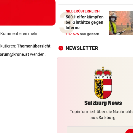
Waldbrände forderten Salzb
Feuerwehren
NIEDERÖSTERREICH
500 Helfer kämpfen
bei Gluthitze gegen
SOMALIER VERURTEILT
vor 1
Inferno
Überfall mit Pistolen auf de
ein Kommentieren mehr
137.675
mal gelesen
Überfuhrsteg: Haft!
skutieren:
Themenübersicht
.
NEWSLETTER
WIEDERAUFNAHME
vor 1
forum@krone.at
wenden.
„Il viaggio a Reims“-Premie
Stammtisch-Flair
34 IN WIEN HEUER
vor 1
Immer mehr Tropennächte i
Landeshauptstädten
Salzburg News
Topinformiert über die Nachricht
aus Salzburg