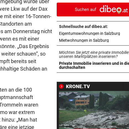
-Umgebung wurde über
Schwiegermütter!“
ere Lkw auf der Dax
Suchen auf
e mit einer 16-Tonnen-
PANZER ANGEKNABBERT
vor 
Standorten am
Spaziergänger rettete Schil
Schnellsuche auf dibeo.at:
vor eigenem Hund
es am Donnerstag nicht
in n
Eigentumswohnungen in Salzburg
 wenn es mit einer
in neuem T
Mietwohnungen in Salzburg
OPERN-SCHNELLCHECK
vor 
könnte. „Das Ergebnis
Was Sie wissen müssen: Moz
Möchten Sie jetzt eine private Immobilie
 weiter schauen“, so
„Così fan tutte“
unseren Marktplätzen inserieren?
pft bereits seit
Private Immobilie inserieren und in di
in neuem Tab öffnen
durchschalten
achhaltige Schäden an
„KRONE“-INTERVIEW
vor 
„Werden beweisen, dass wir 
gute Truppe haben“
KRONE.TV
en an die 100
TAUERNAUTOBAHN
vor 
auptmannschaft
172 km/h im 100er: Nächstes
d Trommeln waren
Raser-Auto einkassiert
Demo war extrem
 hinzu: „Man hat
NORDLIGA-SERIE
vor 
äre eine jetzige