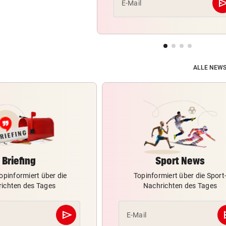
se
E-Mail
ALLE NEWS
Briefing
Sport News
opinformiert über die
Topinformiert über die Sport
ichten des Tages
Nachrichten des Tages
send
s
E-Mail
Abschicken