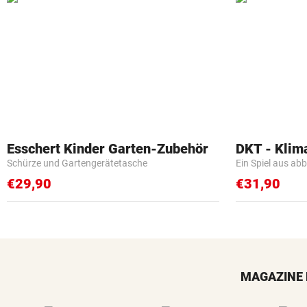
Esschert Kinder Garten-Zubehör
DKT - Klim
Schürze und Gartengerätetasche
Ein Spiel aus ab
€29,90
€31,90
MAGAZINE 