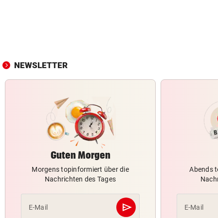
NEWSLETTER
Guten Morgen
Morgens topinformiert über die
Abends t
Nachrichten des Tages
Nachr
send
E-Mail
E-Mail
Abschicken