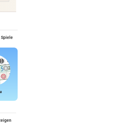
 Spiele
u
Snake
zeigen