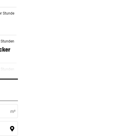
er Stunde
3 Stunden
ocker
3 Stunden
 zu
3 Stunden
elen
m²
4 Stunden