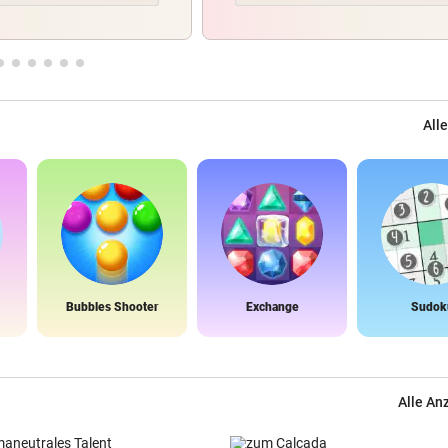
Alle
Bubbles Shooter
Exchange
Sudok
Alle An