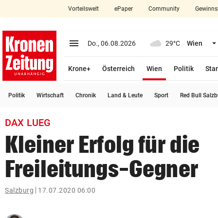
Vorteilswelt
ePaper
Community
Gewinns
close
Schließen
menu
Menü aufklappen
Do., 06.08.2026
29°C
Wien
Abonnieren
(ausgewählt)
Krone+
Österreich
Wien
Politik
Star
account_circle
arrow_right
Anmelden
Politik
Wirtschaft
Chronik
Land & Leute
Sport
Red Bull Salz
pin_drop
arrow_right
Bundesland auswäh
Wien
DAX LUEG
bookmark
Merkliste
Kleiner Erfolg für die
Freileitungs-Gegner
Suchbegriff
search
eingeben
Salzburg
17.07.2020 06:00