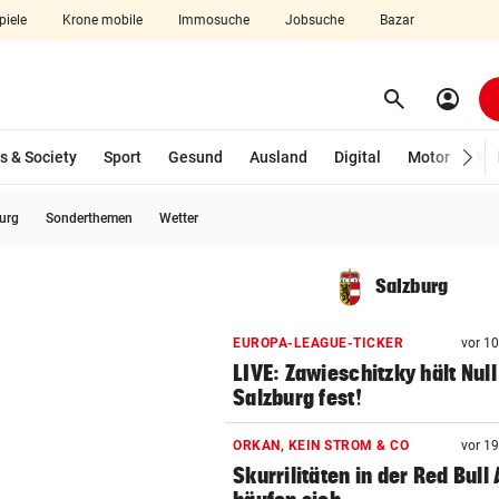
piele
Krone mobile
Immosuche
Jobsuche
Bazar
search
account_circle
Menü aufklappen
Suchen
s & Society
Sport
Gesund
Ausland
Digital
Motor
Wir
burg
Sonderthemen
Wetter
len
Salzburg
EUROPA-LEAGUE-TICKER
vor 1
LIVE: Zawieschitzky hält Null
Salzburg fest!
ORKAN, KEIN STROM & CO
vor 1
Skurrilitäten in der Red Bull