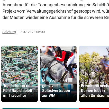
Ausnahme für die Tonnagenbeschränkung ein Schildbürg
Projekt vom Verwaltungsgerichtshof gestoppt wird, wü
der Masten wieder eine Ausnahme für die schweren B
Salzburg
17.07.2020 06:00
Mit „Colli“ und
Todesdrama um
ganz viel
Eremit mit sech
Fan! Rapid spielt
Selbstvertrauen
Beinen lebt in
im Trauerflor
zur WM
alten Birnbäum