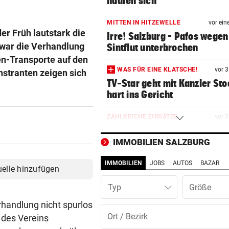
häufen sich
MITTEN IN HITZEWELLE
vor ein
er Früh lautstark die
Irre! Salzburg – Pafos wegen
war die Verhandlung
Sintflut unterbrochen
n-Transporte auf den
WAS FÜR EINE KLATSCHE!
vor 
nstranten zeigen sich
TV-Star geht mit Kanzler St
hart ins Gericht
ZAHLREICHE EINSÄTZE
vor 
Bach wurde in Pinzgauer Ort
reißendem Fluss
IMMOBILIEN SALZBURG
IMMOBILIEN
JOBS
AUTOS
BAZAR
PAUSENGESPRÄCH
vor 
uelle hinzufügen
Kissin kennt bei den Festspi
Typ
keine Routine
rhandlung nicht spurlos
LEIPZIGS SEIWALD
vor 
 des Vereins
„Er ist wie der Liebling aller