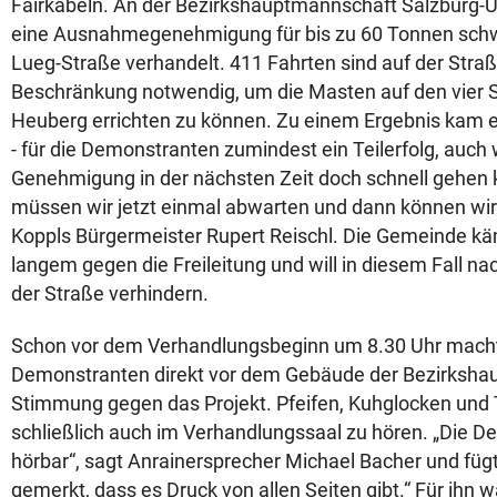
Fairkabeln. An der Bezirkshauptmannschaft Salzburg
eine Ausnahmegenehmigung für bis zu 60 Tonnen schw
Lueg-Straße verhandelt. 411 Fahrten sind auf der Straß
Beschränkung notwendig, um die Masten auf den vier 
Heuberg errichten zu können. Zu einem Ergebnis kam 
- für die Demonstranten zumindest ein Teilerfolg, auch
Genehmigung in der nächsten Zeit doch schnell gehen 
müssen wir jetzt einmal abwarten und dann können wir
Koppls Bürgermeister Rupert Reischl. Die Gemeinde käm
langem gegen die Freileitung und will in diesem Fall n
der Straße verhindern.
Schon vor dem Verhandlungsbeginn um 8.30 Uhr macht
Demonstranten direkt vor dem Gebäude der Bezirksh
Stimmung gegen das Projekt. Pfeifen, Kuhglocken un
schließlich auch im Verhandlungssaal zu hören. „Die 
hörbar“, sagt Anrainersprecher Michael Bacher und fügt
gemerkt, dass es Druck von allen Seiten gibt.“ Für ihn w