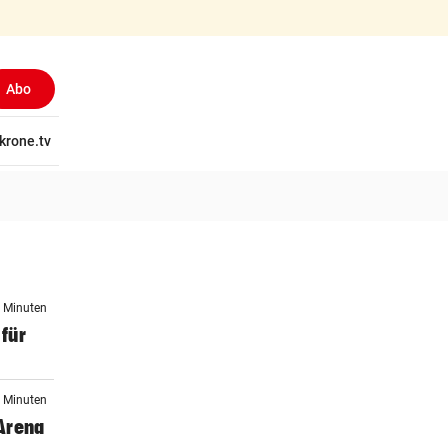
Abo
tschaft
krone.tv
Wissen
Gericht
Kolumnen
Freizeit
Reise
Ti
0 Minuten
 für
9 Minuten
 Arena