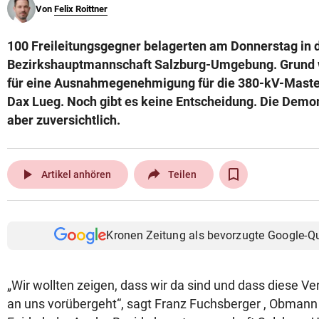
Von
Felix Roittner
© Krone Multimedia GmbH & Co KG 2026
Muthgasse 2, 1190 Wien
100 Freileitungsgegner belagerten am Donnerstag in d
Bezirkshauptmannschaft Salzburg-Umgebung. Grund 
für eine Ausnahmegenehmigung für die 380-kV-Maste
Dax Lueg. Noch gibt es keine Entscheidung. Die Demo
aber zuversichtlich.
play_arrow
Artikel anhören
Teilen
Kronen Zeitung als bevorzugte Google-Q
„Wir wollten zeigen, dass wir da sind und dass diese Ve
an uns vorübergeht“, sagt Franz Fuchsberger , Obmann