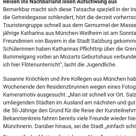
Reisen ins Nachbarland lösen Aufschwung aus
Bemerkbar macht sich diese Tatsache speziell in der I
die Getreidegasse schlendert, hört die derzeit vorherr
Touristengruppe schnell aus dem Gemurmel der Massen
jährige Katharina aus München-Weilheim ist am Sonntag
Freundinnen von Bayern in die Stadt Salzburg gekomme
Schülerinnen haben Katharinas Pflichttrip über die Gre
Bummelgang vorbei an Mozarts Geburtshaus verbunden
ich hier Flötenunterricht“, lacht die Jugendliche.
Susanne Knöchlein und ihre Kollegen aus München ha
Wochenende den Residenzbrunnen wegen eines Fotogr
Kameramotiv ausgesucht. „Man ist schnell vor Ort. Salz
umliegenden Städten im Ausland am nächsten und gut zu
die 50-Jährige den Grund für die Reise der Kursteilneh
Bekanntenkreis fahren bereits viele Freunde wieder hier
Münchnerin. Darüber hinaus, sei die Stadt „einfach sch