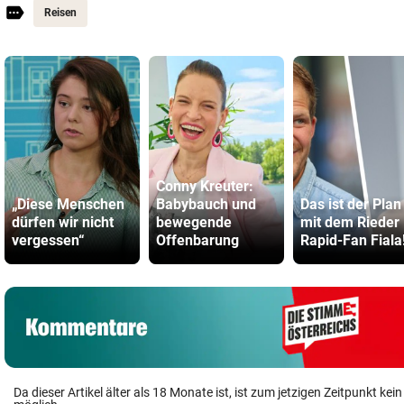
Reisen
Conny Kreuter:
„Diese Menschen
Babybauch und
Das ist der Plan
dürfen wir nicht
bewegende
mit dem Rieder
vergessen“
Offenbarung
Rapid-Fan Fiala
Da dieser Artikel älter als 18 Monate ist, ist zum jetzigen Zeitpunkt k