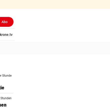
Abo
tschaft
krone.tv
Wissen
Gericht
Kolumnen
Freizeit
Reise
Ti
er Stunde
ie
2 Stunden
sen