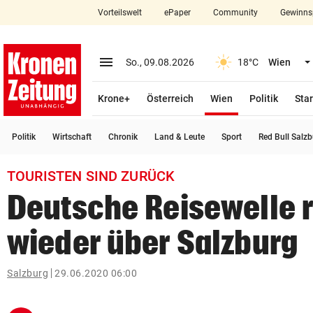
Vorteilswelt
ePaper
Community
Gewinns
close
Schließen
menu
Menü aufklappen
So., 09.08.2026
18°C
Wien
Abonnieren
(ausgewählt)
Krone+
Österreich
Wien
Politik
Star
account_circle
arrow_right
Anmelden
Politik
Wirtschaft
Chronik
Land & Leute
Sport
Red Bull Salz
pin_drop
arrow_right
Bundesland auswäh
Wien
TOURISTEN SIND ZURÜCK
bookmark
Merkliste
Deutsche Reisewelle r
wieder über Salzburg
Suchbegriff
search
eingeben
Salzburg
29.06.2020 06:00