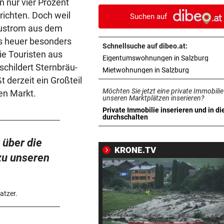
n nur vier Prozent
gelingt Traumtor
richten. Doch weil
Suchen auf
 Zustrom aus dem
SALZBURGER LIGA
vor 1
s heuer besonders
Bestschießen, Blitztore und
Schnellsuche auf dibeo.at:
schmerzhafte Starts
die Touristen aus
in n
Eigentumswohnungen in Salzburg
schildert Sternbräu-
in neuem T
Mietwohnungen in Salzburg
SCHWER VERLETZT
vor 1
t derzeit ein Großteil
Forstunfall erforderte
Möchten Sie jetzt eine private Immobilie
en Markt.
Hubschraubereinsatz
unseren Marktplätzen inserieren?
Private Immobilie inserieren und in di
in neuem Tab öffnen
durchschalten
SCHMERZHAFTER HEIMSIEG
vor 1
Auf Verletzungs-Schock folg
 über die
eine Austria-Gala
KRONE.TV
 zu unseren
REGIONALLIGA NORD
vor 1
Grünau fertigte Traditionskl
3:0 ab
atzer.
RED BULL SALZBURG
vor 1